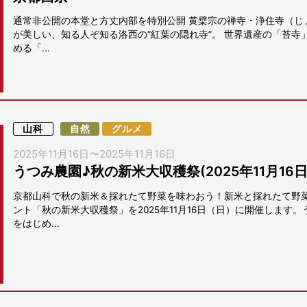
通常非公開の本堂と方丈内部を特別公開 黄檗宗の禅寺・浄住寺（じ
が美しい、知る人ぞ知る洛西の“紅葉の隠れ寺”。 世界遺産の「苔寺
める「...
山科
自然
グルメ
2025年11月16日
〜
2025年11月16日
うつみ農園♪秋の新米大収穫祭(2025年11月16
京都山科で秋の新米＆採れたて野菜を味わおう！新米と採れたて野
ント「秋の新米大収穫祭」を2025年11月16日（日）に開催します
をはじめ...