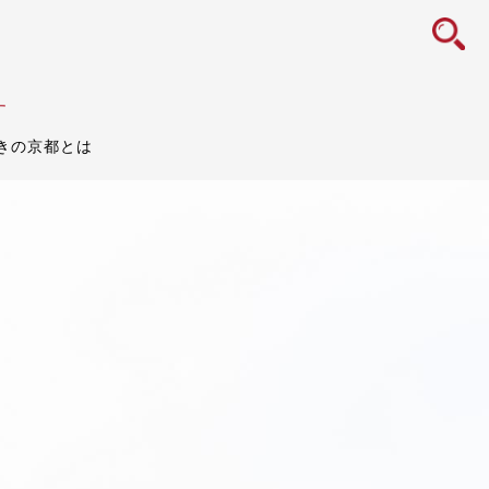
icon
す
きの京都とは