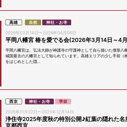
高雄
自然
神社・お寺
2026年03月14日
〜
2026年04月06日
平岡八幡宮 椿を愛でる会(2026年3月14日～4
平岡八幡宮は、弘法大師が神護寺の守護神として自ら描いた僧形八
城国最古の八幡宮として知られています。高雄エリアの少し手前（
をはじめとした隠...
西京
神社・お寺
季節
2025年11月22日
〜
2025年12月14日
浄住寺2025年度秋の特別公開♪紅葉の隠れた名所(1
京都西京