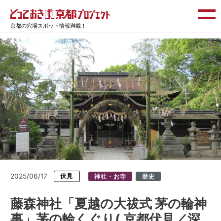
京都の穴場スポット情報満載！
2025/06/17
伏見
神社・お寺
歴史
藤森神社「夏越の大祓式 茅の輪神
事」茅の輪くぐり( 京都伏見／深