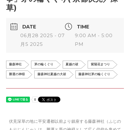
草)
DATE
TIME
06月28 2025 - 07
9:00 AM - 5:00
月5 2025
PM
藤森神社
茅の輪くぐり
夏越の祓
紫陽花まつり
勝運の神様
藤森神社夏越の大祓
藤森神社茅の輪くぐり
伏見深草の地に平安遷都以前より鎮座する藤森神社（ふじの
もりじんじゃ）は、勝運と馬の神様として広く信仰を集めて