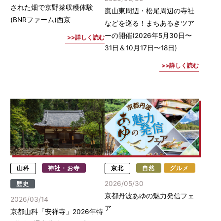
された畑で京野菜収穫体験
嵐山東周辺・松尾周辺の寺社
(BNRファーム)西京
などを巡る！まちあるきツア
ーの開催(2026年5月30日〜
詳しく読む
31日＆10月17日〜18日)
詳しく読む
山科
神社・お寺
京北
自然
グルメ
2026/05/30
歴史
京都丹波あゆの魅力発信フェ
2026/03/14
ア
京都山科「安祥寺」2026年特