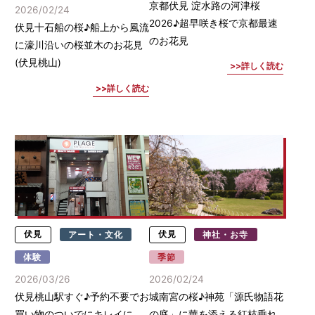
京都伏見 淀水路の河津桜
2026/02/24
2026♪超早咲き桜で京都最速
伏見十石船の桜♪船上から風流
のお花見
に濠川沿いの桜並木のお花見
(伏見桃山)
詳しく読む
詳しく読む
伏見
アート・文化
伏見
神社・お寺
体験
季節
2026/03/26
2026/02/24
伏見桃山駅すぐ♪予約不要でお
城南宮の桜♪神苑「源氏物語花
買い物のついでにキレイに
の庭」に華を添える紅枝垂れ