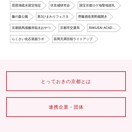
琵琶湖疏水国宝指定
伏見城研究会
国宝京都ロケ地聖地巡礼
藤の森公園
第3ひまわりフェスタ
齊藤酒造英勲蔵開き
京都競馬場藤井聡太おやつ
京都市交通局
RAKUSAI ACAD…
らくさい化石発掘ラボ
長岡天満宮桜ライトアップ
とっておきの京都とは
連携企業・団体