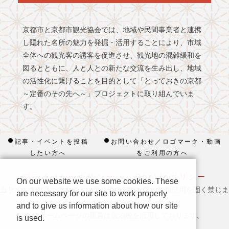
京都市と京都市観光協会では、地域や民間事業者と連携
し隠れた名所の魅力を発掘・活用することにより、市域
全体への観光客の誘客を促進させ、観光地の混雑緩和を
図るとともに、人と人との新たな交流を生み出し、地域
の活性化に繋げることを目的として「とっておきの京都
～定番のその先へ～」プロジェクトに取り組んでいま
す。
記事・イベントを投稿
お問い合わせ／ロゴマーク・動画
したい方へ
をご利用の方へ
プライバシーポリシー
Cookieポリシー
On our website we use some cookies. These
当サイトの内容、テキスト、画像等の無断転載・無断使用を固く禁じま
are necessary for our site to work properly
す。
and to give us information about how our site
※ 本ホームページの運営は宿泊税を活用しております。
is used.