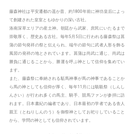
藤森神社は平安遷都の遥か昔、約1800年前に神功皇后によっ
て創建された皇室ともゆかりの深い古社。
洛南深草エリアの産土神。朝廷から武家、庶民にいたるまで
崇敬厚く、歴史ある古社。毎年5月5日に行われる藤森祭は菖
蒲の節句発祥の祭と伝えられ、端午の節句に武者人形を飾る
風習の発祥の地とされています。菖蒲は尚武に通じ、尚武は
勝負に通じることから、勝運を呼ぶ神として信仰を集めてい
ます。
また、藤森祭に奉納される駈馬神事が馬の神事であることか
ら馬の神としても信仰が厚く、毎年11月には駪駪祭（しんし
んさい）が行われ多くの馬主、騎手、競馬ファンが参拝に訪
れます。日本書紀の編者であり、日本最初の学者である舎人
親王（とねりしんのう）を御祭神としてお祀りしていること
から、学問の神としても信仰されています。