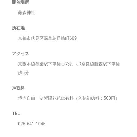
開催場所
藤森神社
所在地
京都市伏見区深草鳥居崎町609
アクセス
京阪本線墨染駅下車徒歩7分、JR奈良線藤森駅下車徒
歩5分
拝観料
境内自由 ※紫陽花苑は有料（入苑初穂料：500円）
TEL
075-641-1045