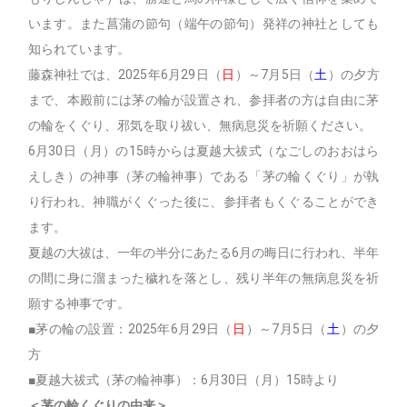
います。また菖蒲の節句（端午の節句）発祥の神社としても
知られています。
藤森神社では、2025年6月29日（
日
）～7月5日（
土
）の夕方
まで、本殿前には茅の輪が設置され、参拝者の方は自由に茅
の輪をくぐり、邪気を取り祓い、無病息災を祈願ください。
6月30日（月）の15時からは夏越大祓式（なごしのおおはら
えしき）の神事（茅の輪神事）である「茅の輪くぐり」が執
り行われ、神職がくぐった後に、参拝者もくぐることができ
ます。
夏越の大祓は、一年の半分にあたる6月の晦日に行われ、半年
の間に身に溜まった穢れを落とし、残り半年の無病息災を祈
願する神事です。
■茅の輪の設置：2025年6月29日（
日
）～7月5日（
土
）の夕
方
■夏越大祓式（茅の輪神事）：6月30日（月）15時より
＜茅の輪くぐりの由来＞