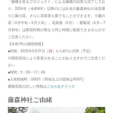
「藤棚を造るプロジェクト」による藤棚の設置も完了してお
り、2026年（令和8年）以降のには社名の藤森神社の名前通
りに藤の花、さらに花菖蒲も愛でることができます。※藤の
花（4月中旬～5月上旬）、花菖蒲（6月）・紫陽花（6月～7
月初旬）は開花時期が異なり同じ時期に観賞できませんので
ご注意ください。
【令和7年の開宛情報】
■時期：2025年5月31日（
日
）から約1か月間（予定）
※開花状況により変更されることがありますのでご注意くだ
さい
■時間：9：00～17：00
■入苑初穂料：500円（30名以上の団体は450円）
紫陽花苑の詳しい情報は
こちらをクリック
藤森神社ご由緒