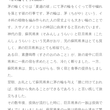
茅の輪くぐりは「夏越の祓」にて茅の輪をくぐって罪や穢れ
を落とす祓の行事です。茅の輪は、茅（ちがや）という、イ
ネ科の植物を編み作られた人の背丈よりも大きい輪のことで
す。スサノオノミコトの神話に由来すると言われています。
神代の昔、蘇民将来（そみんしょうらい）と巨旦将来（こた
んしょうらい）という兄弟がおり、兄の蘇民将来はとても貧
しく、弟の巨旦将来はとても裕福でした。
ある日、素盞嗚尊（すさのおのみこと）が、旅の途中に巨旦
将来に一夜の宿を求めたところ、冷たく断りました。一方、
蘇民将来は、貧しいながらも、快く宿と食事の提供をしまし
た。
翌朝、お礼として蘇民将来に茅の輪を与え「腰に付けておれ
ば、疫病から免れることができるであろう」と言い残して旅
立ちました。
その数年後、疫病が流行した時に、巨旦将来の一族は疫病で
滅んでしまいましたが、蘇民将来の一族は疫病から逃れて繁