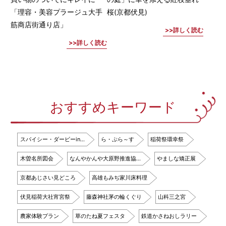
「理容・美容プラージュ大手
桜(京都伏見)
筋商店街通り店」
詳しく読む
詳しく読む
おすすめキーワード
スパイシー・ダービーin…
ら・ぷら～す
稲荷祭環幸祭
木曽名所図会
なんやかんや大原野推進協…
やましな矯正展
京都あじさい見どころ
高雄もみぢ家川床料理
伏見稲荷大社宵宮祭
藤森神社茅の輪くぐり
山科三之宮
農家体験プラン
草のたね夏フェスタ
鉄道かさねおしラリー