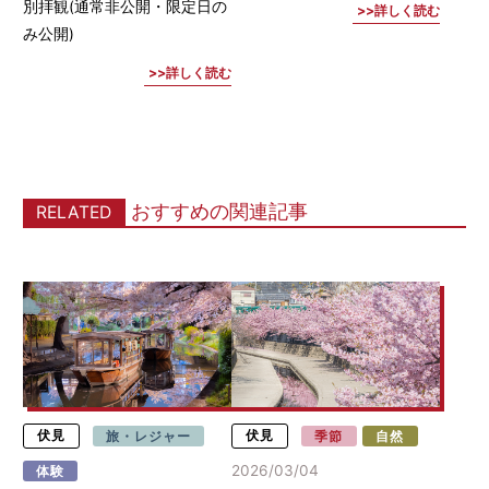
別拝観(通常非公開・限定日の
詳しく読む
み公開)
詳しく読む
おすすめの関連記事
RELATED
伏見
旅・レジャー
伏見
季節
自然
2026/03/04
体験