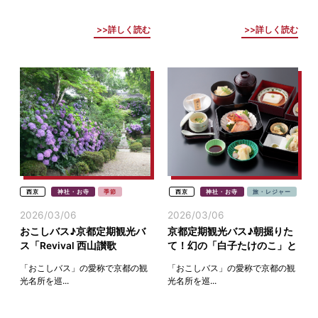
詳しく読む
詳しく読む
西京
神社・お寺
季節
西京
神社・お寺
旅・レジャー
2026/03/06
2026/03/06
おこしバス♪京都定期観光バ
京都定期観光バス♪朝掘りた
ス「Revival 西山讃歌
て！幻の「白子たけのこ」と
2026」青もみじとアジサイ
桜・善峯寺と青もみじ・光明
「おこしバス」の愛称で京都の観
「おこしバス」の愛称で京都の観
寺
光名所を巡...
光名所を巡...