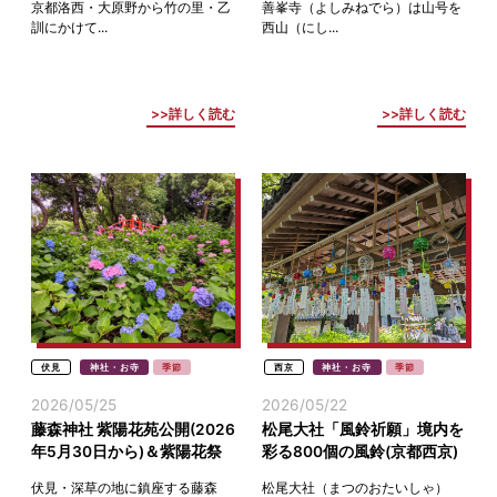
京都洛西・大原野から竹の里・乙
善峯寺（よしみねでら）は山号を
訓にかけて...
西山（にし...
詳しく読む
詳しく読む
伏見
神社・お寺
季節
西京
神社・お寺
季節
2026/05/25
2026/05/22
藤森神社 紫陽花苑公開(2026
松尾大社「風鈴祈願」境内を
年5月30日から)＆紫陽花祭
彩る800個の風鈴(京都西京)
(6月15日)伏見深草
伏見・深草の地に鎮座する藤森
松尾大社（まつのおたいしゃ）