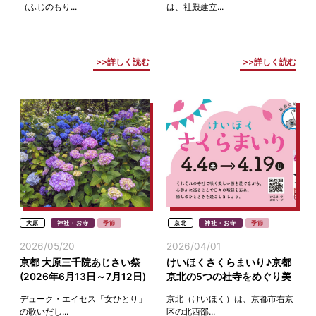
（ふじのもり...
は、社殿建立...
詳しく読む
詳しく読む
大原
神社・お寺
季節
京北
神社・お寺
季節
2026/05/20
2026/04/01
京都 大原三千院あじさい祭
けいほくさくらまいり♪京都
(2026年6月13日～7月12日)
京北の5つの社寺をめぐり美
洛北の紫陽花名所
しい桜と限定の桜御朱印の授
デューク・エイセス「女ひとり」
京北（けいほく）は、京都市右京
与
の歌いだし...
区の北西部...