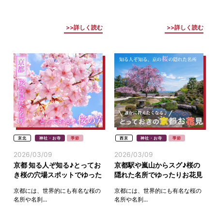
詳しく読む
詳しく読む
京北
神社・お寺
季節
西京
神社・お寺
季節
2026/03/09
2026/03/09
京都 知る人ぞ知る♪とってお
京都駅や嵐山からスグ♪桜の
き桜の穴場スポットでゆった
隠れた名所でゆったりお花見
りお花見
(西京・山科・伏見)
京都には、世界的にも有名な桜の
京都には、世界的にも有名な桜の
名所や名刹...
名所や名刹...