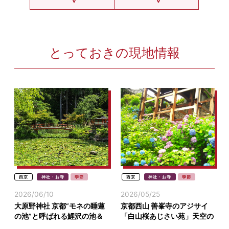
とっておきの現地情報
西京
神社・お寺
季節
西京
神社・お寺
季節
2026/06/10
2026/05/25
大原野神社 京都“モネの睡蓮
京都西山 善峯寺のアジサイ
の池”と呼ばれる鯉沢の池＆
「白山桜あじさい苑」天空の
青もみじ(京都西山)
紫陽花の花園(西京)