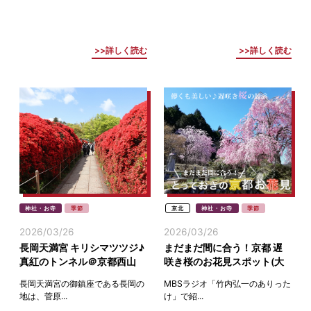
詳しく読む
詳しく読む
神社・お寺
季節
京北
神社・お寺
季節
2026/03/26
2026/03/26
長岡天満宮 キリシマツツジ♪
まだまだ間に合う！京都 遅
真紅のトンネル＠京都西山
咲き桜のお花見スポット(大
原・高雄・京北)
長岡天満宮の御鎮座である長岡の
MBSラジオ「竹内弘一のありった
地は、菅原...
け」で紹...