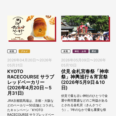
ました。 令和8年度は、松尾周辺
～「えいでんと、温泉きっぷ」と
コースの内容...
「京都...
伏見
グルメ
伏見
神社・お寺
歴史
2026年04月20日
〜
2026年
2026年05月09日
〜
2026年
05月31日
05月10日
KYOTO
伏見 金札宮春祭「神幸
RACECOURSE サラブ
祭」神輿巡行＆宵宮祭
レッドベーカリー
(2026年5月9日＆10
(2026年4月20日～5
日)
月31日)
伏見で最も古い神社のひとつで金
運や商売繁盛などのご利益がある
JRA京都競馬場は、京都・大阪な
とされる金札宮（きんさつぐ
どのベーカリー50店舗とコラボし
う）。1年のなかで最も重要な祭
たキャンペーン「KYOTO
事である春季大祭「神幸祭」が
RACECOURSE サラブレッドベー