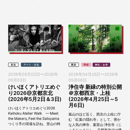
2026年5月10日（日）に斎行され
カリー」を、2026年4月20日
ます。例祭の当日は、...
（月）～5月31日（日）まで開催
しま...
京北
アート・文化
西京
季節
神社・お寺
2026年05月02日
〜
2026年
2026年04月25日
〜
2026年
05月03日
05月06日
けいほくアトリエめぐ
浄住寺 新緑の特別公開
り2026@京都京北
＠京都西京・上桂
(2026年5月2日＆3日)
(2026年4月25日～5
月6日)
けいほくアトリエめぐり2026
Keihoku Atelier Walk — Meet
嵐山のほど近く、西京の上桂に佇
the Makers, Feel the Satoyama
む「紅葉の隠れ寺」として、密か
つくり手の現場を訪ね、里山の時
な人気の禅寺、葉室山 浄住寺（じ
間に触れる。 京...
ょうじゅうじ）。 京都市内では稀