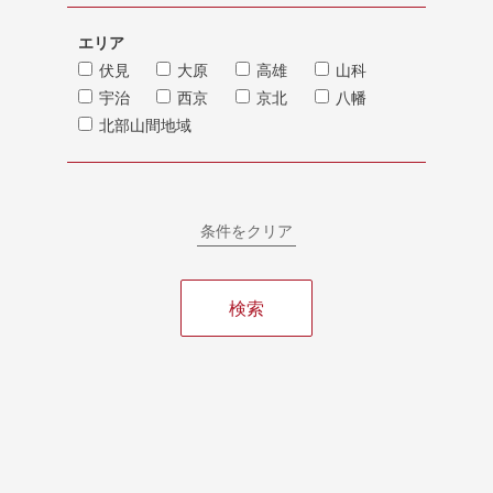
エリア
伏見
大原
高雄
山科
宇治
西京
京北
八幡
北部山間地域
条件をクリア