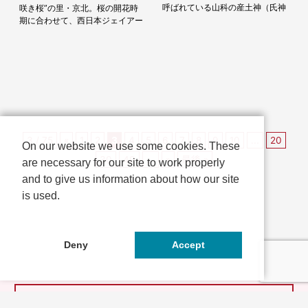
呼ばれている山科の産土神（氏神
咲き桜”の里・京北。桜の開花時
様）で、神代の時代から鎮座する
期に合わせて、西日本ジェイアー
古社です。岩屋神社では、毎年4
ルバスの高雄京北線と京北ふるさ
月29日に御鎮座され...
とバスが乗り放題のオトクな「京
北さくらきっぷ」を...
3 / 75
«
1
2
3
4
5
6
7
8
9
10
...
20
On our website we use some cookies. These
30
40
...
»
最後 »
are necessary for our site to work properly
and to give us information about how our site
is used.
Deny
Accept
とっておきの京都とは