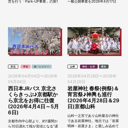
営を行う「Park-UP事業」の第1
一般公開事業を2026年4月17日
号としてリニューアルされた公園
（金）～19日（日）の期間に開催
です。リニューアル1周年を記念
します。 この一般公開では、全長
し、2026年...
120mにも...
京北
季節
旅・レジャー
山科
神社・お寺
歴史
2026年04月04日
〜
2026年
2026年04月28日
〜
2026年
05月06日
04月29日
西日本JRバス 京北さ
岩屋神社 春祭(例祭)＆
くらきっぷ♪京都駅か
宵宮祭♪神輿も巡行
ら京北をお得に往復
(2026年4月28日＆29
(2026年4月4日～5月
日)京都山科
6日)
山科一之宮であり山科最古の神社
である岩屋神社。地元では「岩屋
京都市内中心部より、約1週間か
明神・岩屋さま」と親しみ込めて
ら10日遅れて桜が見頃となる“遅