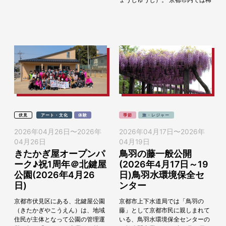
有な黄檗宗の寺院で、中国明様式
の伽藍配置が特徴的。回廊には時
を告げるための...
伏見
アート・文化
体験
季節
旅・レジャー
2026年04月26日
〜
2026年
2026年04月17日
〜
2026年
04月26日
04月19日
きたかぎ屋オープンパ
鳥羽の藤一般公開
ーク♪祝1周年＠北鍵屋
(2026年4月17日～19
公園(2026年4月26
日)鳥羽水環境保全セ
日)
ンター
京都市伏見区にある、北鍵屋公園
京都市上下水道局では「鳥羽の
（きたかぎやこうえん）は、地域
藤」として京都市民に親しまれて
住民が主体となって公園の管理運
いる、鳥羽水環境保全センターの