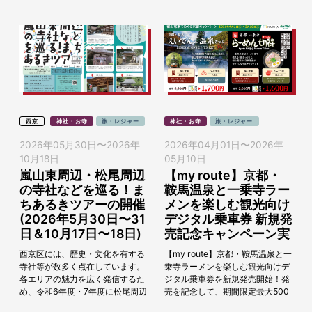
西京
神社・お寺
旅・レジャー
神社・お寺
旅・レジャー
2026年05月30日
〜
2026年
2026年04月01日
〜
2026年
10月18日
05月10日
嵐山東周辺・松尾周辺
【my route】京都・
の寺社などを巡る！ま
鞍馬温泉と一乗寺ラー
ちあるきツアーの開催
メンを楽しむ観光向け
(2026年5月30日〜31
デジタル乗車券 新規発
日＆10月17日〜18日)
売記念キャンペーン実
施♪(2026年4月1日〜
西京区には、歴史・文化を有する
【my route】京都・鞍馬温泉と一
5月10日)
寺社等が数多く点在しています。
乗寺ラーメンを楽しむ観光向けデ
各エリアの魅力を広く発信するた
ジタル乗車券を新規発売開始！発
め、令和6年度・7年度に松尾周辺
売を記念して、期間限定最大500
で「まちあるきツアー」を開催し
円お得な割引キャンペーン実施♪