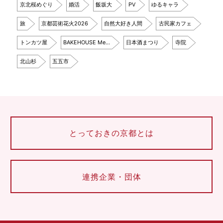
京北桜めぐり
婚活
飯坂大
PV
ゆるキャラ
旅
京都芸術花火2026
自然大好き人間
古民家カフェ
トンカツ屋
BAKEHOUSE Me…
日本酒まつり
寺院
北山杉
五五市
とっておきの京都とは
連携企業・団体