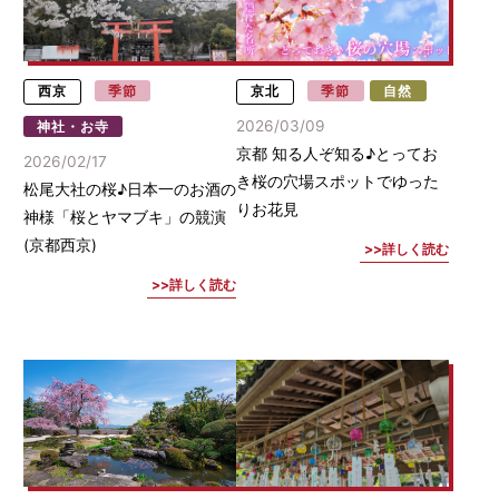
西京
季節
京北
季節
自然
2026/03/09
神社・お寺
京都 知る人ぞ知る♪とってお
2026/02/17
き桜の穴場スポットでゆった
松尾大社の桜♪日本一のお酒の
りお花見
神様「桜とヤマブキ」の競演
(京都西京)
詳しく読む
詳しく読む