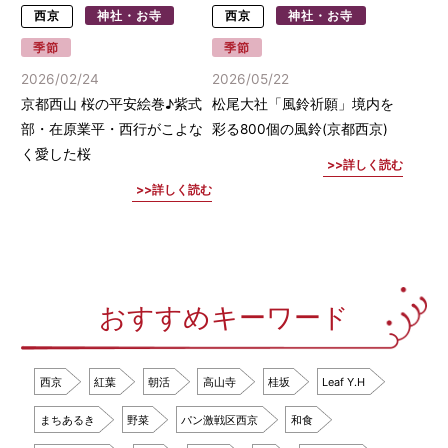
西京
神社・お寺
西京
神社・お寺
季節
季節
2026/02/24
2026/05/22
京都西山 桜の平安絵巻♪紫式
松尾大社「風鈴祈願」境内を
部・在原業平・西行がこよな
彩る800個の風鈴(京都西京)
く愛した桜
詳しく読む
詳しく読む
おすすめキーワード
西京
紅葉
朝活
高山寺
桂坂
Leaf Y.H
まちあるき
野菜
パン激戦区西京
和食