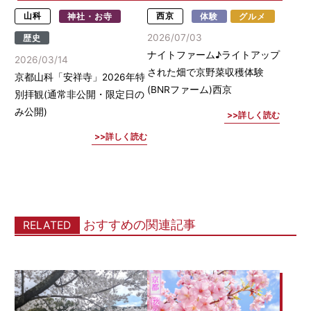
山科
神社・お寺
西京
体験
グルメ
2026/07/03
歴史
ナイトファーム♪ライトアップ
2026/03/14
された畑で京野菜収穫体験
京都山科「安祥寺」2026年特
(BNRファーム)西京
別拝観(通常非公開・限定日の
み公開)
詳しく読む
詳しく読む
おすすめの関連記事
RELATED