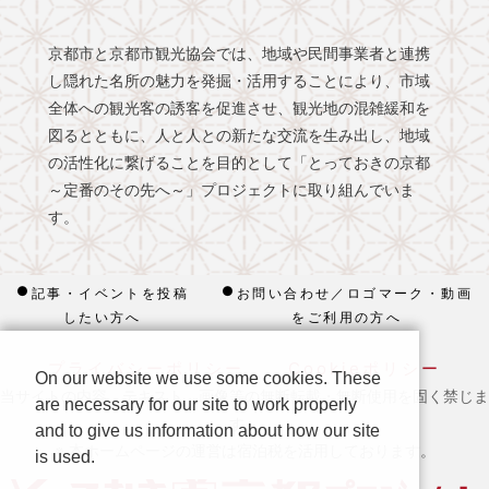
京都市と京都市観光協会では、地域や民間事業者と連携
し隠れた名所の魅力を発掘・活用することにより、市域
全体への観光客の誘客を促進させ、観光地の混雑緩和を
図るとともに、人と人との新たな交流を生み出し、地域
の活性化に繋げることを目的として「とっておきの京都
～定番のその先へ～」プロジェクトに取り組んでいま
す。
記事・イベントを投稿
お問い合わせ／ロゴマーク・動画
したい方へ
をご利用の方へ
プライバシーポリシー
Cookieポリシー
On our website we use some cookies. These
当サイトの内容、テキスト、画像等の無断転載・無断使用を固く禁じま
are necessary for our site to work properly
す。
and to give us information about how our site
※ 本ホームページの運営は宿泊税を活用しております。
is used.