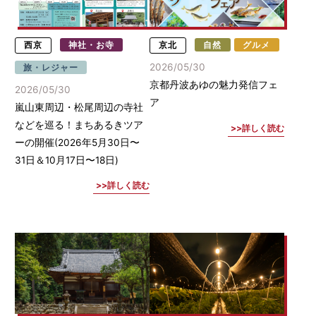
西京
神社・お寺
京北
自然
グルメ
2026/05/30
旅・レジャー
京都丹波あゆの魅力発信フェ
2026/05/30
ア
嵐山東周辺・松尾周辺の寺社
などを巡る！まちあるきツア
詳しく読む
ーの開催(2026年5月30日〜
31日＆10月17日〜18日)
詳しく読む