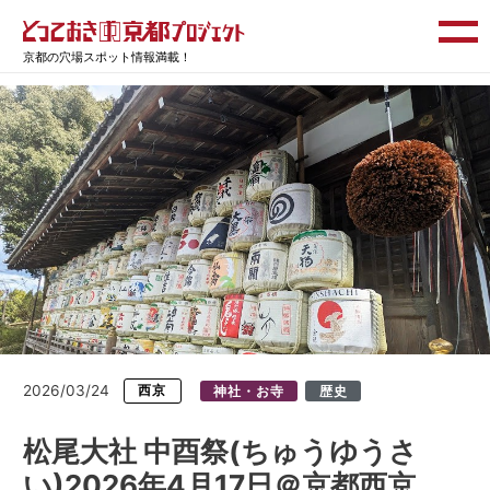
京都の穴場スポット情報満載！
2026/03/24
西京
神社・お寺
歴史
松尾大社 中酉祭(ちゅうゆうさ
い)2026年4月17日＠京都西京