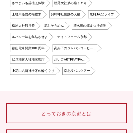
さつまいも苗植え体験
松尾大社茅の輪くぐり
上桂川堤防の桜並木
與杼神社夏越の大祓
無料JAZZライブ
松尾大社観月祭
流しそうめん
清水焼の郷まつり値段
ルパン一味を集結させよ
ナイトファーム京都
叡山電車開業100 周年
高架下のジャパンコーヒー…
伏見稲荷大社稲彦珈琲
だいごARTPKAYPA…
上花山六所神社茅の輪くぐり
京北桜バスツアー
とっておきの京都とは