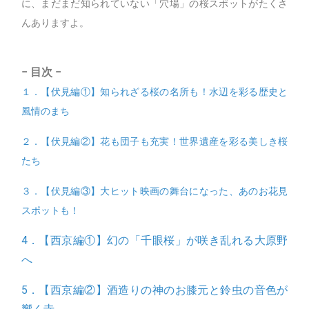
に、まだまだ知られていない「穴場」の桜スポットがたくさ
んありますよ。
− 目次 −
１．【伏見編①】知られざる桜の名所も！水辺を彩る歴史と
風情のまち
２．【伏見編②】花も団子も充実！世界遺産を彩る美しき桜
たち
３．【伏見編③】大ヒット映画の舞台になった、あのお花見
スポットも！
4．【西京編①】幻の「千眼桜」が咲き乱れる大原野
へ
5．【西京編②】酒造りの神のお膝元と鈴虫の音色が