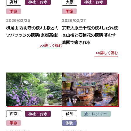
高雄
神社・お寺
大原
神社・お寺
季節
季節
2026/02/25
2026/02/27
槙尾山 西明寺の桜♪山桜とミ
京都大原三千院の桜♪しだれ桜
ツバツツジの競演(京都高雄)
＆山桜と石楠花の競演 苔むす
庭園で癒される
詳しく読む
詳しく読む
西京
神社・お寺
伏見
旅・レジャー
季節
体験