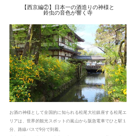
【西京編②】日本一の酒造りの神様と
鈴虫の音色が響く寺
お酒の神様として全国的に知られる松尾大社鎮座する松尾エ
リアは、世界的観光スポットの嵐山から阪急電車でひと駅１
分、路線バスで9分で到着。