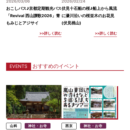
2026/03/06
2026/02/24
おこしバス♪京都定期観光バス
伏見十石船の桜♪船上から風流
「Revival 西山讃歌2026」青
に濠川沿いの桜並木のお花見
もみじとアジサイ
(伏見桃山)
詳しく読む
詳しく読む
おすすめのイベント
EVENTS
山科
神社・お寺
西京
神社・お寺