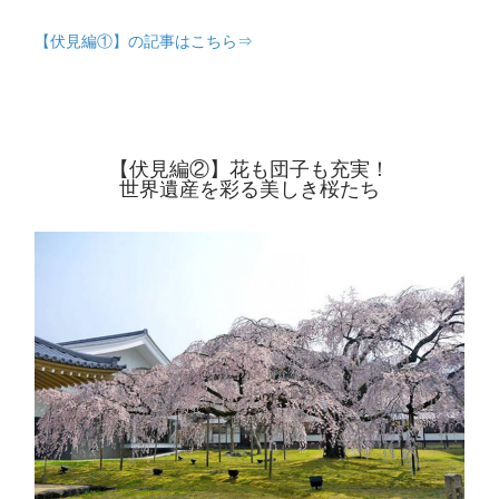
【伏見編①】の記事はこちら⇒
【伏見編②】花も団子も充実！
世界遺産を彩る美しき桜たち