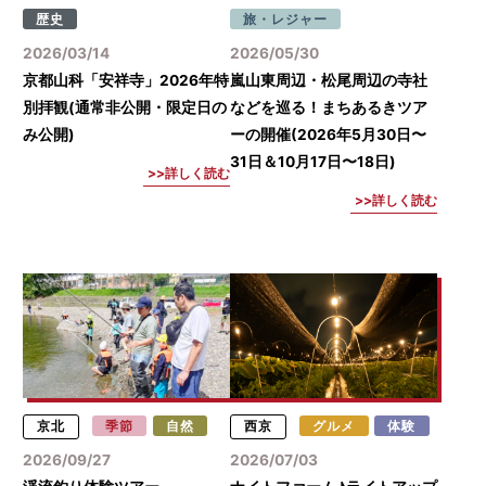
歴史
旅・レジャー
2026/03/14
2026/05/30
京都山科「安祥寺」2026年特
嵐山東周辺・松尾周辺の寺社
別拝観(通常非公開・限定日の
などを巡る！まちあるきツア
み公開)
ーの開催(2026年5月30日〜
31日＆10月17日〜18日)
詳しく読む
詳しく読む
京北
季節
自然
西京
グルメ
体験
2026/09/27
2026/07/03