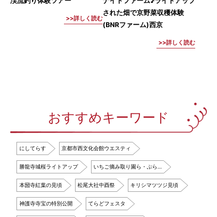
渓流釣り体験ツアー
ナイトファーム♪ライトアップ
された畑で京野菜収穫体験
詳しく読む
(BNRファーム)西京
詳しく読む
おすすめキーワード
にしてらす
京都市西文化会館ウエスティ
勝龍寺城桜ライトアップ
いちご摘み取り園ら・ぷら…
本圀寺紅葉の見頃
松尾大社中酉祭
キリシマツツジ見頃
神護寺寺宝の特別公開
てらどフェスタ