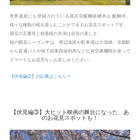
世界遺産にも登録されている真言宗醍醐派總本山 醍醐寺。
様々な種類の桜を楽しむことができるお花見スポットです。
国宝の五重塔と枝垂桜の共演は必見の美しさ。
桜の開花シーズン中は、周辺道路や駐車場は大混雑、京都駅
から直通バスや地下鉄東西線利用など公共交通機関を使って
スマートなお花見をぃお楽しみください。
【伏見編②】の記事はこちら⇒
【伏見編③】大ヒット映画の舞台になった、あ
のお花見スポットも！