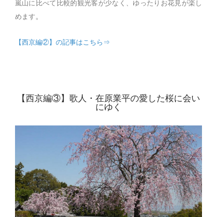
嵐山に比べて比較的観光客が少なく、ゆったりお花見が楽し
。
めます
【西京編②】の記事はこちら⇒
【西京編③】歌人・在原業平の愛した桜に会い
にゆく