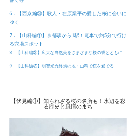
響く寺
6．【西京編③】歌人・在原業平の愛した桜に会いに
ゆく
7．【山科編①】京都駅から1駅！電車で約5分で行け
る穴場スポット
8．【山科編②】広大な自然美をさまざまな桜の香とともに
9．【山科編③】明智光秀終焉の地・山科で桜を愛でる
【伏見編①】知られざる桜の名所も！水辺を彩
る歴史と風情のまち