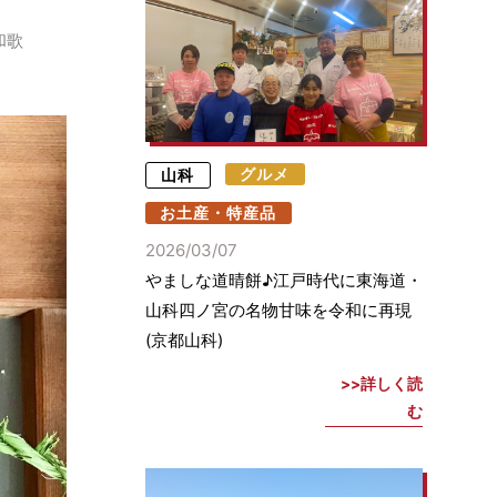
和歌
山科
グルメ
お土産・特産品
2026/03/07
やましな道晴餅♪江戸時代に東海道・
山科四ノ宮の名物甘味を令和に再現
(京都山科)
詳しく読
む