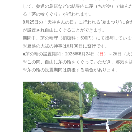
して、参道の鳥居などの結界内に茅（ちがや）で編ん
る「茅の輪くぐり」が行われます。
8月25日の「天神さんの日」に行われる“夏まつり”に合
が設置され自由にくぐることができます。
期間中、茅の輪守（初穂料：500円）にて授与してい
※夏越の大祓の神事は6月30日に斎行です。
■茅の輪の設置期間：2025年8月24日（
日
）～26日（火
※この間、自由に茅の輪をくぐっていただき、邪気を
※茅の輪の設置期間は前後する場合があります。