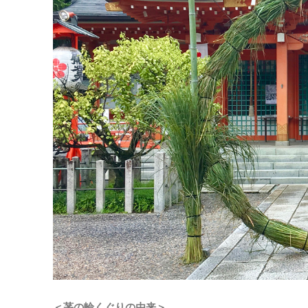
＜茅の輪くぐりの由来＞