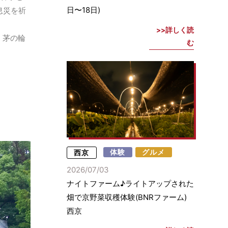
日〜18日)
息災を祈
詳しく読
、茅の輪
む
西京
体験
グルメ
2026/07/03
ナイトファーム♪ライトアップされた
畑で京野菜収穫体験(BNRファーム)
西京