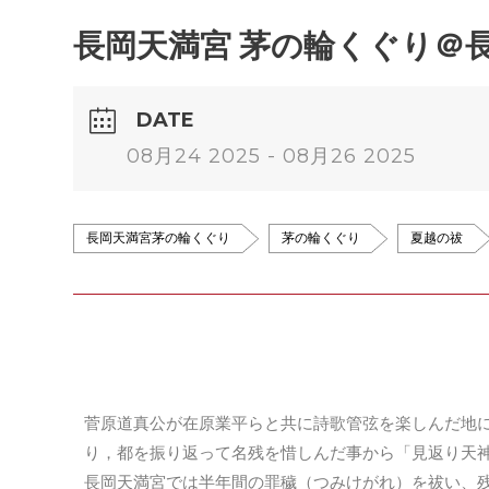
長岡天満宮 茅の輪くぐり＠長岡
DATE
08月24 2025 - 08月26 2025
長岡天満宮茅の輪くぐり
茅の輪くぐり
夏越の祓
菅原道真公が在原業平らと共に詩歌管弦を楽しんだ地
り，都を振り返って名残を惜しんだ事から「見返り天
長岡天満宮では半年間の罪穢（つみけがれ）を祓い、残