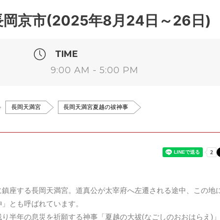
京市(2025年8月24日～26日)
TIME
9:00 AM - 5:00 PM
長岡天満宮
長岡天満宮夏越の祓神事
に鎮座する長岡天満宮。道真公が太宰府へ左遷される途中、この地
神」とも呼ばれています。
り半年の息災を祈願する神事「夏越の大祓(なごしのおおはらえ)