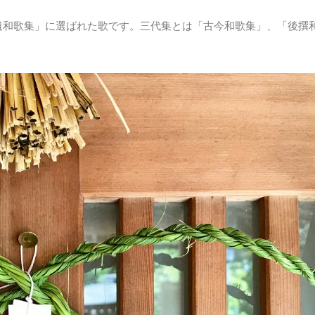
遺和歌集」に選ばれた歌です。三代集とは「古今和歌集」、「後撰