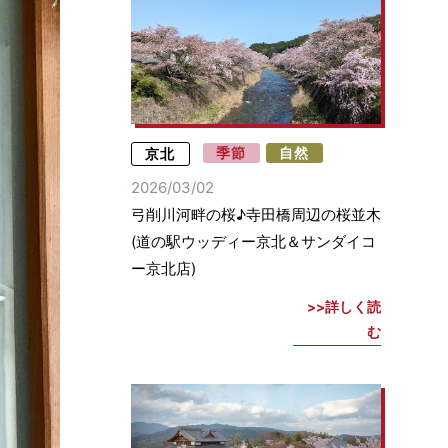
京北
季節
自然
2026/03/02
弓削川河畔の桜♪寺田橋周辺の桜並木
(道の駅ウッディー京北＆サンダイコ
ー京北店)
詳しく読
む