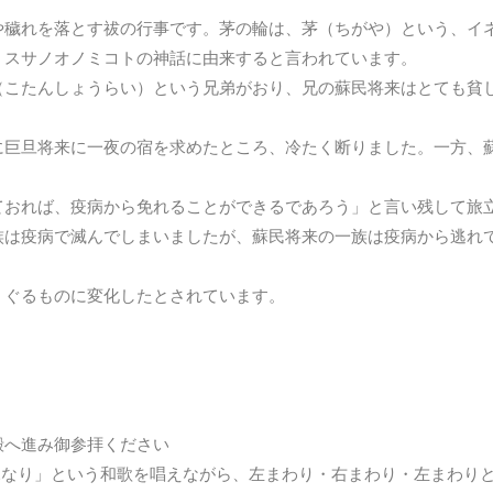
や穢れを落とす祓の行事です。茅の輪は、茅（ちがや）という、イ
。スサノオノミコトの神話に由来すると言われています。
（こたんしょうらい）という兄弟がおり、兄の蘇民将来はとても貧
に巨旦将来に一夜の宿を求めたところ、冷たく断りました。一方、
。
ておれば、疫病から免れることができるであろう」と言い残して旅
族は疫病で滅んでしまいましたが、蘇民将来の一族は疫病から逃れ
くぐるものに変化したとされています。
殿へ進み御参拝ください
いふなり」という和歌を唱えながら、左まわり・右まわり・左まわり