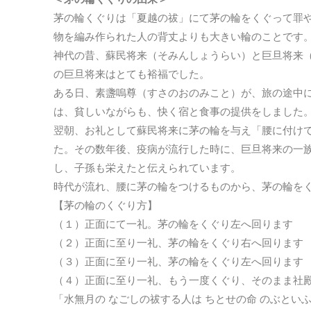
茅の輪くぐりは「夏越の祓」にて茅の輪をくぐって罪
物を編み作られた人の背丈よりも大きい輪のことです
神代の昔、蘇民将来（そみんしょうらい）と巨旦将来
の巨旦将来はとても裕福でした。
ある日、素盞嗚尊（すさのおのみこと）が、旅の途中
は、貧しいながらも、快く宿と食事の提供をしました
翌朝、お礼として蘇民将来に茅の輪を与え「腰に付け
た。その数年後、疫病が流行した時に、巨旦将来の一
し、子孫も栄えたと伝えられています。
時代が流れ、腰に茅の輪をつけるものから、茅の輪を
【茅の輪のくぐり方】
（１）正面にて一礼。茅の輪をくぐり左へ回ります
（２）正面に至り一礼、茅の輪をくぐり右へ回ります
（３）正面に至り一礼、茅の輪をくぐり左へ回ります
（４）正面に至り一礼、もう一度くぐり、そのまま社
「水無月の なごしの祓する人は ちとせの命 のぶと