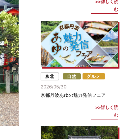
詳しく読
む
京北
自然
グルメ
2026/05/30
京都丹波あゆの魅力発信フェア
詳しく読
む