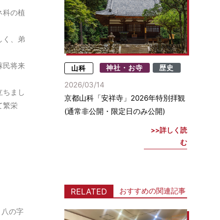
ネ科の植
しく、弟
蘇民将来
山科
神社・お寺
歴史
2026/03/14
立ちまし
京都山科「安祥寺」2026年特別拝観
て繁栄
(通常非公開・限定日のみ公開)
詳しく読
む
おすすめの関連記事
RELATED
と八の字