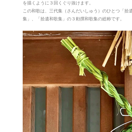
を描くように３回くぐり抜けます。
この和歌は、三代集（さんだいしゅう）のひとつ「拾
集」、「拾遺和歌集」の３勅撰和歌集の総称です。