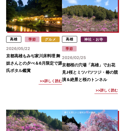
高雄
季節
グルメ
高雄
神社・お寺
2026/05/22
季節
京都高雄もみぢ家川床料理 舞
2026/02/25
妓さんとの夕べ＆6月限定で源
京都桜の穴場「高雄」でお花
氏ボタル鑑賞
見♪桜とミツバツツジ・椿の競
演＆絶景と桜のトンネル
詳しく読む
詳しく読む