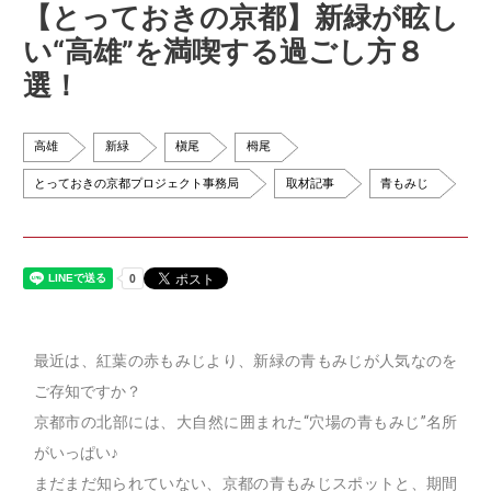
【とっておきの京都】新緑が眩し
い“高雄”を満喫する過ごし方８
選！
高雄
新緑
槇尾
栂尾
とっておきの京都プロジェクト事務局
取材記事
青もみじ
最近は、紅葉の赤もみじより、新緑の青もみじが人気なのを
ご存知ですか？
京都市の北部には、大自然に囲まれた“穴場の青もみじ”名所
がいっぱい♪
まだまだ知られていない、京都の青もみじスポットと、期間