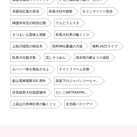
本圀寺紅葉の見頃
松尾大社中酉祭
キリシマツツジ見頃
神護寺寺宝の特別公開
てらどフェスタ
さつまいも苗植え体験
松尾大社茅の輪くぐり
上桂川堤防の桜並木
與杼神社夏越の大祓
無料JAZZライブ
松尾大社観月祭
流しそうめん
清水焼の郷まつり値段
ルパン一味を集結させよ
ナイトファーム京都
叡山電車開業100 周年
高架下のジャパンコーヒー…
伏見稲荷大社稲彦珈琲
だいごARTPKAYPA…
上花山六所神社茅の輪くぐり
京北桜バスツアー