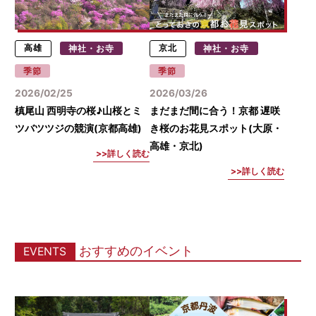
高雄
神社・お寺
京北
神社・お寺
季節
季節
2026/02/25
2026/03/26
槙尾山 西明寺の桜♪山桜とミ
まだまだ間に合う！京都 遅咲
ツバツツジの競演(京都高雄)
き桜のお花見スポット(大原・
高雄・京北)
詳しく読む
詳しく読む
おすすめのイベント
EVENTS