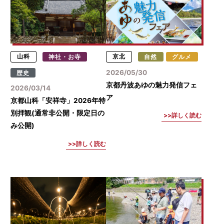
山科
神社・お寺
京北
自然
グルメ
2026/05/30
歴史
京都丹波あゆの魅力発信フェ
2026/03/14
ア
京都山科「安祥寺」2026年特
別拝観(通常非公開・限定日の
詳しく読む
み公開)
詳しく読む