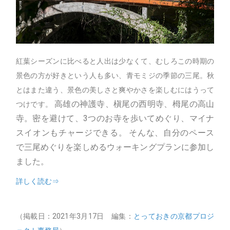
紅葉シーズンに比べると人出は少なくて、むしろこの時期の
景色の方が好きという人も多い、青モミジの季節の三尾。秋
とはまた違う、景色の美しさと爽やかさを楽しむにはうって
高雄の神護寺、槇尾の西明寺、栂尾の高山
つけです。
寺。密を避けて、3つのお寺を歩いてめぐり、マイナ
スイオンもチャージできる。
そんな、自分のペース
で三尾めぐりを楽しめるウォーキングプランに参加し
ました。
詳しく読む⇒
（掲載日：2021年3月17日 編集：
とっておきの京都プロジ