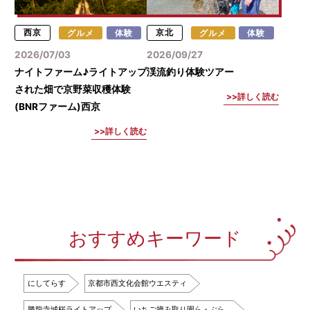
西京
グルメ
体験
京北
グルメ
体験
2026/07/03
2026/09/27
ナイトファーム♪ライトアップ
渓流釣り体験ツアー
された畑で京野菜収穫体験
詳しく読む
(BNRファーム)西京
詳しく読む
おすすめキーワード
にしてらす
京都市西文化会館ウエスティ
勝龍寺城桜ライトアップ
いちご摘み取り園ら・ぷら…