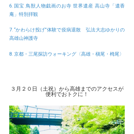
6. 国宝 鳥獣人物戯画のお寺 世界遺産 高山寺「遺香
庵」特別拝観
7. “かわらけ投げ”体験で疫病退散 弘法大志ゆかりの
高雄山神護寺
8. 京都・三尾探訪ウォーキング〈高雄・槇尾・栂尾〉
３月２０日（土祝）から高雄までのアクセスが
便利でおトクに！