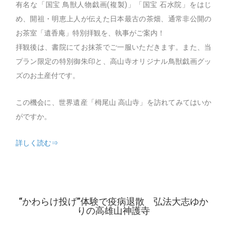
有名な「国宝 鳥獣人物戯画(複製)」「国宝 石水院」をはじ
め、開祖・明恵上人が伝えた日本最古の茶畑、通常非公開の
お茶室「遺香庵」特別拝観を、執事がご案内！
拝観後は、書院にてお抹茶でご一服いただきます。また、当
プラン限定の特別御朱印と、高山寺オリジナル鳥獣戯画グッ
ズのお土産付です。
この機会に、世界遺産「栂尾山 高山寺」を訪れてみてはいか
がですか。
詳しく読む⇒
“かわらけ投げ”体験で疫病退散 弘法大志ゆか
りの高雄山神護寺