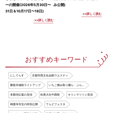
ーの開催(2026年5月30日〜
み公開)
31日＆10月17日〜18日)
詳しく読む
詳しく読む
おすすめキーワード
にしてらす
京都市西文化会館ウエスティ
勝龍寺城桜ライトアップ
いちご摘み取り園ら・ぷら…
本圀寺紅葉の見頃
松尾大社中酉祭
キリシマツツジ見頃
神護寺寺宝の特別公開
てらどフェスタ