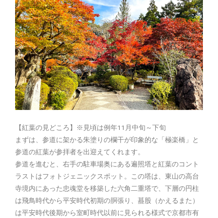
【紅葉の見どころ】※見頃は例年11月中旬～下旬
まずは、参道に架かる朱塗りの欄干が印象的な「極楽橋」と
参道の紅葉が参拝者を出迎えてくれます。
参道を進むと、右手の駐車場奥にある遍照塔と紅葉のコント
ラストはフォトジェニックスポット。この塔は、東山の高台
寺境内にあった忠魂堂を移築した六角二重塔で、下層の円柱
は飛鳥時代から平安時代初期の胴張り、蟇股（かえるまた）
は平安時代後期から室町時代以前に見られる様式で京都市有