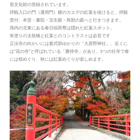
形文化財の登録されています。
拝観入口の門（通用門）横のカエデの紅葉を抜けると、拝観
受付、本堂・書院・宝生殿・鳥獣の庭へと行きつきます。
境内の北東にある春日稲荷尊は隠れた紅葉スポット。
朱塗りの太鼓橋と紅葉とのコントラストは必見です
正法寺の向かいには紫式部ゆかりの「大原野神社」、近くに
は“花の寺”と呼ばれている「勝持寺」があり、3つの社寺で春
には桜めぐり、秋には紅葉めぐりが楽しめます。