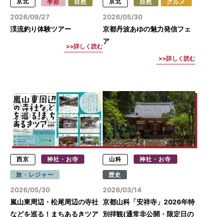
京北
季節
自然
京北
自然
グルメ
2026/09/27
2026/05/30
渓流釣り体験ツアー
京都丹波あゆの魅力発信フェ
ア
詳しく読む
詳しく読む
西京
神社・お寺
山科
神社・お寺
旅・レジャー
歴史
2026/05/30
2026/03/14
嵐山東周辺・松尾周辺の寺社
京都山科「安祥寺」2026年特
などを巡る！まちあるきツア
別拝観(通常非公開・限定日の