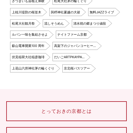
さつまいも苗植え体験
松尾大社茅の輪くぐり
上桂川堤防の桜並木
與杼神社夏越の大祓
無料JAZZライブ
松尾大社観月祭
流しそうめん
清水焼の郷まつり値段
ルパン一味を集結させよ
ナイトファーム京都
叡山電車開業100 周年
高架下のジャパンコーヒー…
伏見稲荷大社稲彦珈琲
だいごARTPKAYPA…
上花山六所神社茅の輪くぐり
京北桜バスツアー
とっておきの京都とは