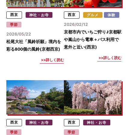
西京
神社・お寺
西京
グルメ
体験
2026/02/12
季節
京都市内でいちご狩り♪京都駅
2026/05/22
や嵐山から電車＋バス利用で
松尾大社「風鈴祈願」境内を
意外と近い(西京)
彩る800個の風鈴(京都西京)
詳しく読む
詳しく読む
西京
神社・お寺
西京
神社・お寺
季節
季節