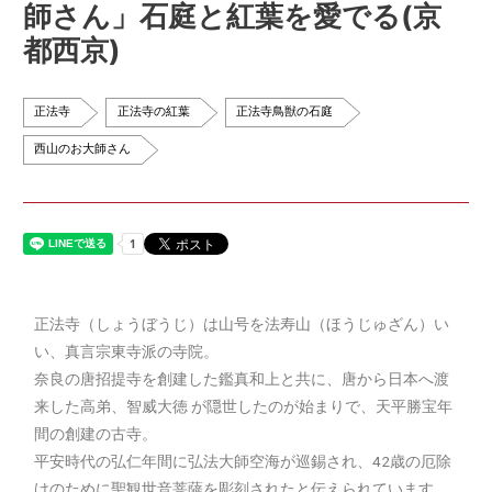
師さん」石庭と紅葉を愛でる(京
都西京)
正法寺
正法寺の紅葉
正法寺鳥獣の石庭
西山のお大師さん
正法寺（しょうぼうじ）は山号を法寿山（ほうじゅざん）い
い、真言宗東寺派の寺院。
奈良の唐招提寺を創建した鑑真和上と共に、唐から日本へ渡
来した高弟、智威大徳 が隠世したのが始まりで、天平勝宝年
間の創建の古寺。
平安時代の弘仁年間に弘法大師空海が巡錫され、42歳の厄除
けのために聖観世音菩薩を彫刻されたと伝えられています。