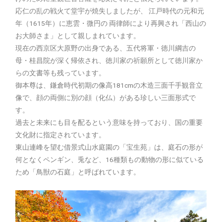
応仁の乱の戦火て堂宇が焼失しましたが、 江戸時代の元和元
年（1615年）に恵雲・微円の 両律師により再興され「西山の
お大師さま」として親しまれています。
現在の西京区大原野の出身である、五代将軍・徳川綱吉の
母・桂昌院が深く帰依され、徳川家の祈願所として徳川家か
らの文書等も残っています。
御本尊は、鎌倉時代初期の像高181cmの木造三面千手観音立
像で、顔の両側に別の顔（化仏）がある珍しい三面形式で
す。
過去と未来にも目を配るという意味を持っており、国の重要
文化財に指定されています。
東山連峰を望む借景式山水庭園の「宝生苑」は、庭石の形が
何となくペンギン、兎など、16種類もの動物の形に似ている
ため「鳥獣の石庭」と呼ばれています。