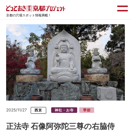
京都の穴場スポット情報満載！
2025/11/27
西京
神社・お寺
季節
正法寺 石像阿弥陀三尊の右脇侍