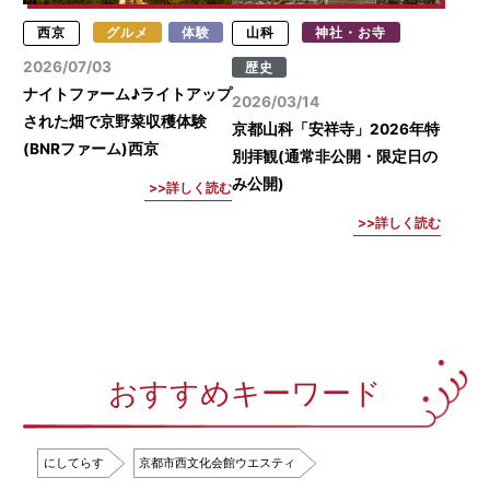
西京
グルメ
体験
山科
神社・お寺
2026/07/03
歴史
ナイトファーム♪ライトアップ
2026/03/14
された畑で京野菜収穫体験
京都山科「安祥寺」2026年特
(BNRファーム)西京
別拝観(通常非公開・限定日の
み公開)
詳しく読む
詳しく読む
おすすめキーワード
にしてらす
京都市西文化会館ウエスティ