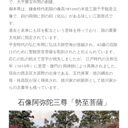
で、天平勝宝年間の創建。
御本尊は、鎌倉時代初期の像高181cmの木造三面千手観音立
像で、顔の両側に別の顔（化仏）がある珍しい三面形式で
す。
過去と未来にも目を配るという意味を持っており、国の重要
文化財に指定されています。
平安時代の弘仁年間に弘法大師空海が巡錫され、42歳の厄除
けのために聖観世音菩薩を彫刻されたと伝えられています。
応仁の乱の戦火て堂宇が焼失しましたが、 江戸時代の元和元
年（1615年）に恵雲・微円の 両律師により再興されました。
現在の西京区大原野の出身である、五代将軍・徳川綱吉の
母・桂昌院が深く帰依され、徳川家の祈願所として徳川家か
らの文書等も残っています。
石像阿弥陀三尊「勢至菩薩」