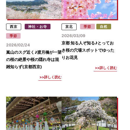
西京
神社・お寺
京北
季節
自然
2026/03/09
季節
京都 知る人ぞ知る♪とってお
2026/02/24
き桜の穴場スポットでゆった
嵐山のスグ近く♪渡月橋が一望
りお花見
の桜の絶景や桜の隠れ寺は混
雑知らず(京都西京)
詳しく読む
詳しく読む