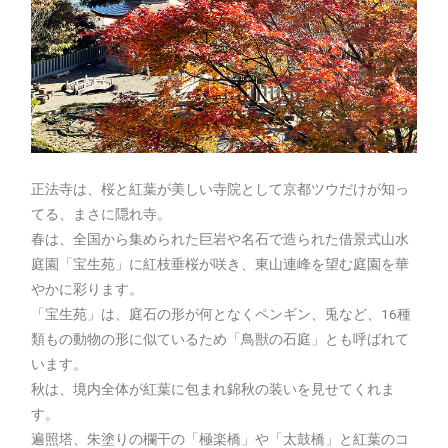
正法寺は、桜と紅葉が美しい寺院として京都ツウだけが知っ
てる、まさに隠れ寺。
春は、全国から集められた巨岩や名石で造られた借景式山水
庭園「宝生苑」に紅枝垂桜が咲き、東山連峰を望む庭園を華
やかに彩ります。
「宝生苑」は、庭石の形が何となくペンギン、兎など、16種
類もの動物の形に似ているため「鳥獣の石庭」とも呼ばれて
います。
秋は、境内全体が紅葉に包まれ錦秋の装いを見せてくれま
す。
遍照塔、朱塗りの欄干の「極楽橋」や「太鼓橋」と紅葉のコ