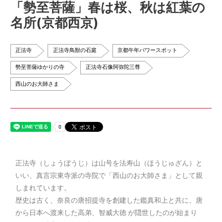
「勢至菩薩」春は桜、秋は紅葉の
名所(京都西京)
正法寺
正法寺鳥獣の石庭
京都午年パワースポット
勢至菩薩ゆかりの寺
正法寺石像阿弥陀三尊
西山のお大師さま
正法寺（しょうぼうじ）は山号を法寿山（ほうじゅざん）と
いい、真言宗東寺派の寺院で「西山のお大師さま」として親
しまれています。
歴史は古く、奈良の唐招提寺を創建した鑑真和上と共に、唐
から日本へ渡来した高弟、智威大徳 が隠世したのが始まり