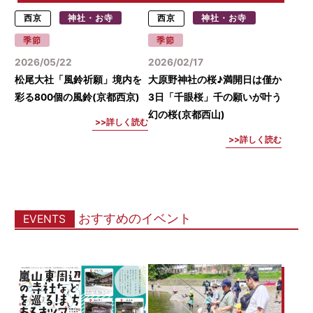
西京
神社・お寺
西京
神社・お寺
季節
季節
2026/05/22
2026/02/17
松尾大社「風鈴祈願」境内を
大原野神社の桜♪満開日は僅か
彩る800個の風鈴(京都西京)
3日「千眼桜」千の願いが叶う
幻の桜(京都西山)
詳しく読む
詳しく読む
おすすめのイベント
EVENTS