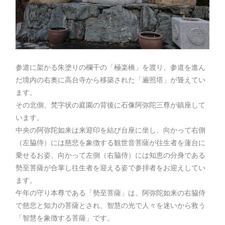
参道に架かる朱塗りの欄干の「極楽橋」を渡り、参道を進ん
だ境内の右奥に高台寺から移築された「遍照塔」が聳えてい
ます。
その北側、梵字状の庭園の背後に石像阿弥陀三尊が鎮座して
います。
中央の阿弥陀如来は来迎印を結び台座に坐し、向かって右側
（左脇侍）には慈悲を象徴する観世音菩薩が往生者を蓮台に
乗せるお姿、向かって左側（右脇侍）には知恵の分身である
勢至菩薩が合掌し往生者を迎える姿で参拝者をお迎えしてい
ます。
午年の守り本尊である「勢至菩薩」は、阿弥陀如来の右脇侍
で慈悲と知力の菩薩とされ、智慧の光で人々を迷いから救う
「智慧を象徴する菩薩」です。