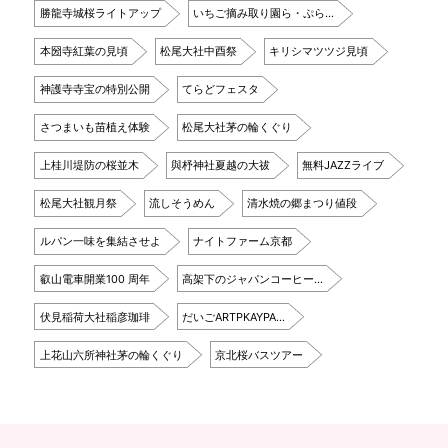
勝龍寺城桜ライトアップ
いちご摘み取り園ら・ぷら…
本圀寺紅葉の見頃
松尾大社中酉祭
キリシマツツジ見頃
神護寺寺宝の特別公開
てらどフェスタ
さつまいも苗植え体験
松尾大社茅の輪くぐり
上桂川堤防の桜並木
與杼神社夏越の大祓
無料JAZZライブ
松尾大社観月祭
流しそうめん
清水焼の郷まつり値段
ルパン一味を集結させよ
ナイトファーム京都
叡山電車開業100 周年
高架下のジャパンコーヒー…
伏見稲荷大社稲彦珈琲
だいごARTPKAYPA…
上花山六所神社茅の輪くぐり
京北桜バスツアー