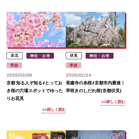
京北
神社・お寺
伏見
神社・お寺
季節
季節
2026/03/09
2026/02/24
京都 知る人ぞ知る♪とってお
長建寺の糸桜♪京都市内最速！
き桜の穴場スポットでゆった
早咲きのしだれ桜(京都伏見)
りお花見
詳しく読む
詳しく読む