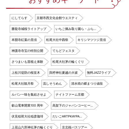
にしてらす
京都市西文化会館ウエスティ
勝龍寺城桜ライトアップ
いちご摘み取り園ら・ぷら…
本圀寺紅葉の見頃
松尾大社中酉祭
キリシマツツジ見頃
神護寺寺宝の特別公開
てらどフェスタ
さつまいも苗植え体験
松尾大社茅の輪くぐり
上桂川堤防の桜並木
與杼神社夏越の大祓
無料JAZZライブ
松尾大社観月祭
流しそうめん
清水焼の郷まつり値段
ルパン一味を集結させよ
ナイトファーム京都
叡山電車開業100 周年
高架下のジャパンコーヒー…
伏見稲荷大社稲彦珈琲
だいごARTPKAYPA…
上花山六所神社茅の輪くぐり
京北桜バスツアー