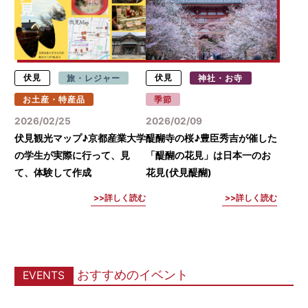
伏見
旅・レジャー
伏見
神社・お寺
お土産・特産品
季節
2026/02/25
2026/02/09
伏見観光マップ♪京都産業大学
醍醐寺の桜♪豊臣秀吉が催した
の学生が実際に行って、見
「醍醐の花見」は日本一のお
て、体験して作成
花見(伏見醍醐)
詳しく読む
詳しく読む
おすすめのイベント
EVENTS