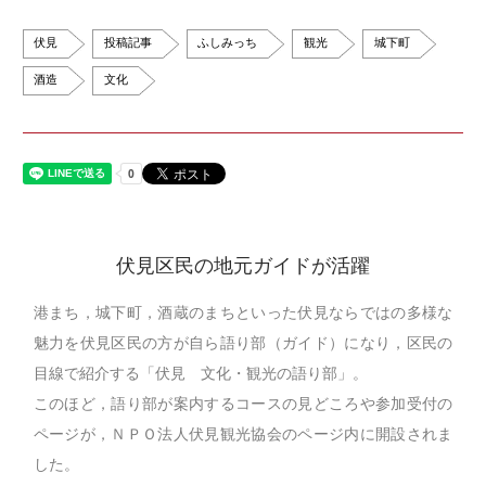
伏見
投稿記事
ふしみっち
観光
城下町
酒造
文化
伏見区民の地元ガイドが活躍
港まち，城下町，酒蔵のまちといった伏見ならではの多様な
魅力を伏見区民の方が自ら語り部（ガイド）になり，区民の
目線で紹介する「伏見 文化・観光の語り部」。
このほど，語り部が案内するコースの見どころや参加受付の
ページが，ＮＰＯ法人伏見観光協会のページ内に開設されま
した。