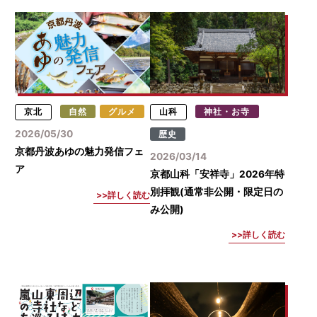
京北
自然
グルメ
山科
神社・お寺
2026/05/30
歴史
京都丹波あゆの魅力発信フェ
2026/03/14
ア
京都山科「安祥寺」2026年特
別拝観(通常非公開・限定日の
詳しく読む
み公開)
詳しく読む