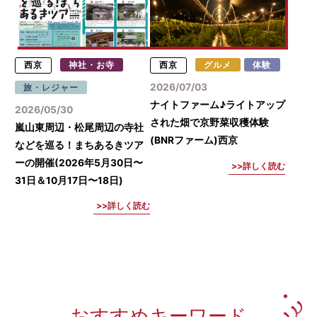
西京
神社・お寺
西京
グルメ
体験
2026/07/03
旅・レジャー
ナイトファーム♪ライトアップ
2026/05/30
された畑で京野菜収穫体験
嵐山東周辺・松尾周辺の寺社
(BNRファーム)西京
などを巡る！まちあるきツア
ーの開催(2026年5月30日〜
詳しく読む
31日＆10月17日〜18日)
詳しく読む
おすすめキーワード