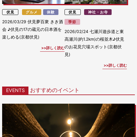
伏見
グルメ
体験
伏見
神社・お寺
2026/03/29
伏見夢百衆 きき酒
季節
会 ♪伏見の17の蔵元の日本酒を
2026/02/24
七瀬川遊歩道と東
楽しめる(京都伏見)
高瀬川(約1.2km)の桜並木♪伏見
のお花見穴場スポット(京都伏
詳しく読む
見)
詳しく読む
おすすめのイベント
EVENTS