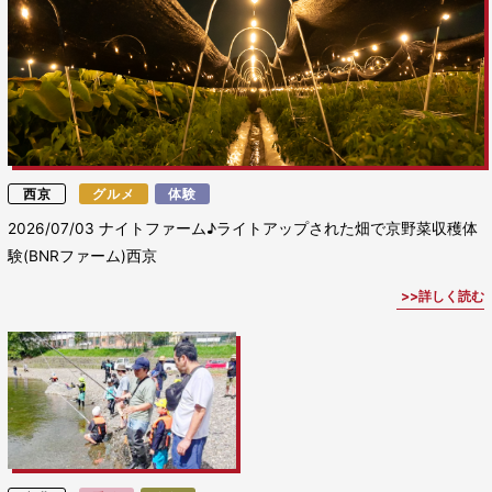
西京
グルメ
体験
2026/07/03
ナイトファーム♪ライトアップされた畑で京野菜収穫体
験(BNRファーム)西京
詳しく読む