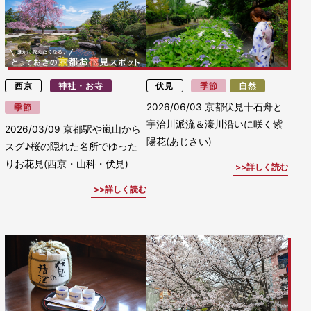
西京
神社・お寺
伏見
季節
自然
2026/06/03
京都伏見十石舟と
季節
宇治川派流＆濠川沿いに咲く紫
2026/03/09
京都駅や嵐山から
陽花(あじさい)
スグ♪桜の隠れた名所でゆった
りお花見(西京・山科・伏見)
詳しく読む
詳しく読む