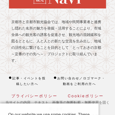
京都市と京都市観光協会では、地域や民間事業者と連携
し隠れた名所の魅力を発掘・活用することにより、市域
全体への観光客の誘客を促進させ、観光地の混雑緩和を
図るとともに、人と人との新たな交流を生み出し、地域
の活性化に繋げることを目的として「とっておきの京都
～定番のその先へ～」プロジェクトに取り組んでいま
す。
記事・イベントを投
お問い合わせ／ロゴマーク・
稿したい方へ
動画をご利用の方へ
プライバシーポリシー
Cookieポリシー
当サイトの内容、テキスト、画像等の無断転載・無断使用を固く
禁じます。
On our website we use some cookies. These