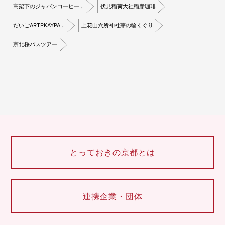
高架下のジャパンコーヒー…
伏見稲荷大社稲彦珈琲
だいごARTPKAYPA…
上花山六所神社茅の輪くぐり
京北桜バスツアー
とっておきの京都とは
連携企業・団体