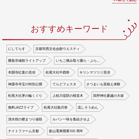
おすすめキーワード
にしてらす
京都市西文化会館ウエスティ
勝龍寺城桜ライトアップ
いちご摘み取り園ら・ぷら…
本圀寺紅葉の見頃
松尾大社中酉祭
キリシマツツジ見頃
神護寺寺宝の特別公開
てらどフェスタ
さつまいも苗植え体験
松尾大社茅の輪くぐり
上桂川堤防の桜並木
與杼神社夏越の大祓
無料JAZZライブ
松尾大社観月祭
流しそうめん
清水焼の郷まつり値段
ルパン一味を集結させよ
ナイトファーム京都
叡山電車開業100 周年