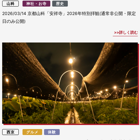
山科
神社・お寺
歴史
2026/03/14
京都山科「安祥寺」2026年特別拝観(通常非公開・限定
日のみ公開)
詳しく読む
西京
グルメ
体験