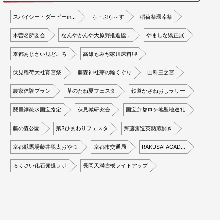
スパイシー・ダービーin…
ら・ぷら～す
稲荷祭環幸祭
木曽名所図会
なんやかんや大原野推進協…
やましな矯正展
京都あじさい見どころ
高雄もみぢ家川床料理
伏見稲荷大社宵宮祭
藤森神社茅の輪くぐり
山科三之宮
農家体験プラン
草のたね夏フェスタ
鉄道かさねおしラリー
琵琶湖疏水国宝指定
伏見城研究会
国宝京都ロケ地聖地巡礼
藤の森公園
第3ひまわりフェスタ
齊藤酒造英勲蔵開き
京都競馬場藤井聡太おやつ
京都市交通局
RAKUSAI ACAD…
らくさい化石発掘ラボ
長岡天満宮桜ライトアップ