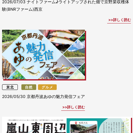
2026/07/03
ナイトファーム♪ライトアップされた畑で京野菜収穫体
験(BNRファーム)西京
詳しく読む
京北
自然
グルメ
2026/05/30
京都丹波あゆの魅力発信フェア
詳しく読む