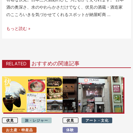
酒の奥深さ、水のやわらかさだけでなく、伏見の酒蔵・酒造家
のこころいきを気づかせてくれるスポットが納屋町商 …
もっと読む »
おすすめの関連記事
RELATED
伏見
旅・レジャー
伏見
アート・文化
お土産・特産品
体験