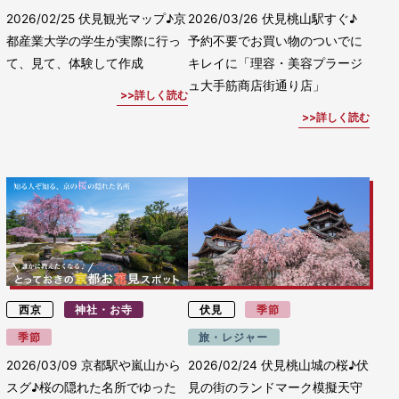
2026/02/25
伏見観光マップ♪京
2026/03/26
伏見桃山駅すぐ♪
都産業大学の学生が実際に行っ
予約不要でお買い物のついでに
て、見て、体験して作成
キレイに「理容・美容プラージ
ュ大手筋商店街通り店」
詳しく読む
詳しく読む
西京
神社・お寺
伏見
季節
季節
旅・レジャー
2026/03/09
京都駅や嵐山から
2026/02/24
伏見桃山城の桜♪伏
スグ♪桜の隠れた名所でゆった
見の街のランドマーク模擬天守