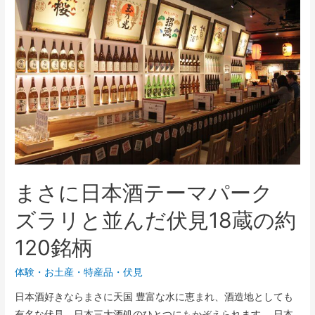
まさに日本酒テーマパーク
ズラリと並んだ伏見18蔵の約
120銘柄
体験
・
お土産・特産品
・
伏見
日本酒好きならまさに天国 豊富な水に恵まれ、酒造地としても
有名な伏見。日本三大酒処のひとつにもかぞえられます。 日本