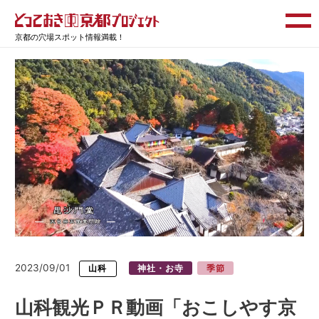
京都の穴場スポット情報満載！
2023/09/01
山科
神社・お寺
季節
山科観光ＰＲ動画「おこしやす京