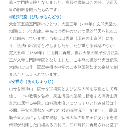
暮らす門跡寺院となりました。宸殿や書院はこの時、明正天
皇の旧殿を賜ったものです。
○毘沙門堂（びしゃもんどう）
天台宗五箇室門跡のひとつ。大宝三年（703年）文武天皇の
勅願によって創建。寺名は七福神のひとつ毘沙門天を祀るこ
とに由来しています。当初は出雲路（現在の上京区）にあ
り、護法山出雲寺と称しましたが、たび重なる戦乱のなか、
寛文五年（1665年）に山科に再建。後西天皇の皇子公弁法親
王が入寺し門跡寺院となりました。ご本尊の毘沙門天は伝教
大師のご自作、延暦寺根本中堂のご本尊薬師如来の余材で刻
まれたと伝えられています。
○安祥寺（あんしょうじ）
山号を吉祥山、院号を宝塔院とよび弘法大師を宗祖として尊
信し、その教義を弘め、衆生済度の聖業に精進する高野山真
言宗に属する寺院。山科疏水沿いにひっそりと佇み普段は非
公開。平安京遷都から約50年後の嘉祥元年（848年）、藤原
順子皇太后により建立発願、弘法大師の孫弟子にあたる恵運
僧都が創建した由緒ある古刹で、江戸時代に再建された堂宇