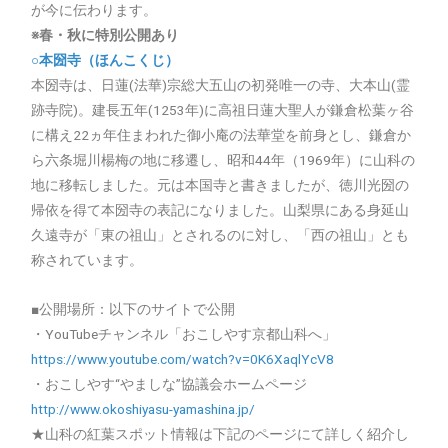
が今に伝わります。
※春・秋に特別公開あり
○本圀寺（ほんこくじ）
本圀寺は、日蓮(法華)宗総大五山の初発唯一の寺、大本山(霊
跡寺院)。建長五年(1253年)に高祖日蓮大聖人が鎌倉松葉ヶ谷
に構え22ヵ年住まわれた御小庵の法華堂を前身とし、鎌倉か
ら六条堀川楊梅の地に移遷し、昭和44年（1969年）に山科の
地に移転しました。元は本国寺と書きましたが、徳川光圀の
帰依を得て本圀寺の表記になりました。山梨県にある身延山
久遠寺が「東の祖山」とされるのに対し、「西の祖山」とも
称されています。
■公開場所：以下のサイトで公開
・YouTubeチャンネル「おこしやす京都山科へ」
https://www.youtube.com/watch?v=0K6XaqlYcV8
・おこしやす“やましな”協議会ホームページ
http://www.okoshiyasu-yamashina.jp/
★山科の紅葉スポット情報は下記のページにて詳しく紹介し