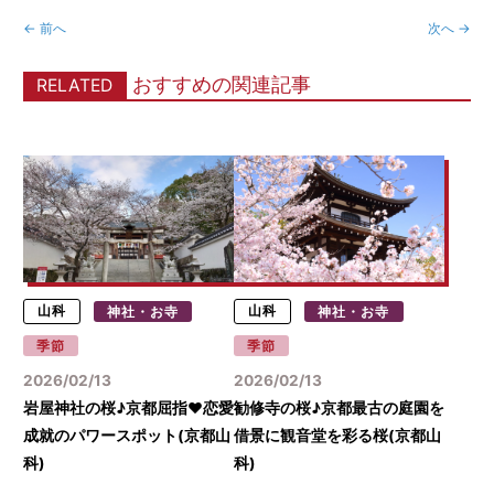
← 前へ
次へ →
おすすめの関連記事
RELATED
山科
神社・お寺
山科
神社・お寺
季節
季節
2026/02/13
2026/02/13
岩屋神社の桜♪京都屈指♥恋愛
勧修寺の桜♪京都最古の庭園を
成就のパワースポット(京都山
借景に観音堂を彩る桜(京都山
科)
科)