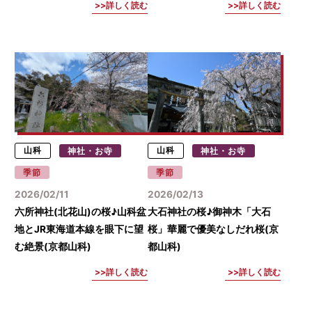
詳しく読む
詳しく読む
山科
神社・お寺
山科
神社・お寺
季節
季節
2026/02/11
2026/02/13
六所神社(北花山)の桜♪山科盆
大石神社の桜♪御神木「大石
地とJR東海道本線を眼下に望
桜」華麗で優美なしだれ桜(京
む絶景(京都山科)
都山科)
詳しく読む
詳しく読む