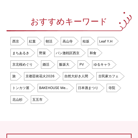
おすすめキーワード
西京
紅葉
朝活
高山寺
桂坂
Leaf Y.H
まちあるき
野菜
パン激戦区西京
和食
京北桜めぐり
婚活
飯坂大
PV
ゆるキャラ
旅
京都芸術花火2026
自然大好き人間
古民家カフェ
トンカツ屋
BAKEHOUSE Me…
日本酒まつり
寺院
北山杉
五五市