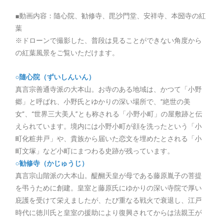
■動画内容：隨心院、勧修寺、毘沙門堂、安祥寺、本圀寺の紅
葉
※ドローンで撮影した、普段は見ることができない角度から
の紅葉風景をご覧いただけます。
○隨心院（ずいしんいん）
真言宗善通寺派の大本山。お寺のある地域は、かつて「小野
郷」と呼ばれ、小野氏とゆかりの深い場所で、“絶世の美
女”、“世界三大美人”とも称される「小野小町」の屋敷跡と伝
えられています。境内には小野小町が顔を洗ったという「小
町化粧井戸」や、貴族から届いた恋文を埋めたとされる「小
町文塚」など小町にまつわる史跡が残っています。
○勧修寺（かじゅうじ）
真言宗山階派の大本山。醍醐天皇が母である藤原胤子の菩提
を弔うために創建。皇室と藤原氏にゆかりの深い寺院で厚い
庇護を受けて栄えましたが、たび重なる戦火で衰退し、江戸
時代に徳川氏と皇室の援助により復興されてからは法親王が