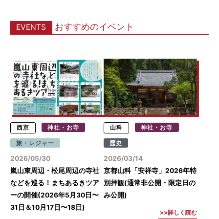
おすすめのイベント
EVENTS
西京
神社・お寺
山科
神社・お寺
旅・レジャー
歴史
2026/05/30
2026/03/14
嵐山東周辺・松尾周辺の寺社
京都山科「安祥寺」2026年特
などを巡る！まちあるきツア
別拝観(通常非公開・限定日の
ーの開催(2026年5月30日〜
み公開)
31日＆10月17日〜18日)
詳しく読む