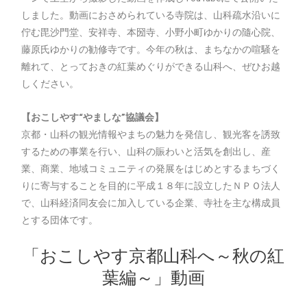
しました。動画におさめられている寺院は、山科疏水沿いに
佇む毘沙門堂、安祥寺、本圀寺、小野小町ゆかりの隨心院、
藤原氏ゆかりの勧修寺です。今年の秋は、まちなかの喧騒を
離れて、とっておきの紅葉めぐりができる山科へ、ぜひお越
しください。
【おこしやす“やましな”協議会】
京都・山科の観光情報やまちの魅力を発信し、観光客を誘致
するための事業を行い、山科の賑わいと活気を創出し、産
業、商業、地域コミュニティの発展をはじめとするまちづく
りに寄与することを目的に平成１８年に設立したＮＰＯ法人
で、山科経済同友会に加入している企業、寺社を主な構成員
とする団体です。
「おこしやす京都山科へ～秋の紅
葉編～」動画