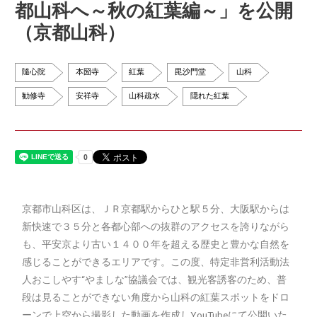
都山科へ～秋の紅葉編～」を公開
（京都山科）
隨心院
本圀寺
紅葉
毘沙門堂
山科
勧修寺
安祥寺
山科疏水
隠れた紅葉
京都市山科区は、ＪＲ京都駅からひと駅５分、大阪駅からは
新快速で３５分と各都心部への抜群のアクセスを誇りながら
も、平安京より古い１４００年を超える歴史と豊かな自然を
感じることができるエリアです。この度、特定非営利活動法
人おこしやす“やましな”協議会では、観光客誘客のため、普
段は見ることができない角度から山科の紅葉スポットをドロ
ーンで上空から撮影した動画を作成しYouTubeにて公開いた