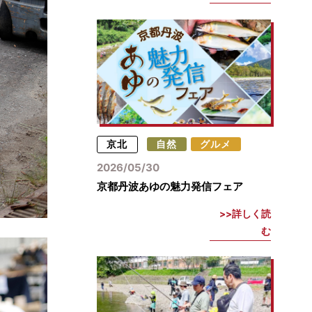
京北
自然
グルメ
2026/05/30
京都丹波あゆの魅力発信フェア
詳しく読
む