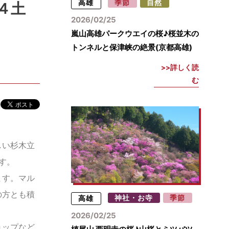
高雄
季節
自然
４土
2026/02/25
嵐山高雄パークウエイの桜♪桜並木の
トンネルと保津峡の絶景(京都高雄)
詳しく読
む
しい杉木立
す。
ます。マル
の方とも積
高雄
神社・お寺
季節
2026/02/25
ョップなど