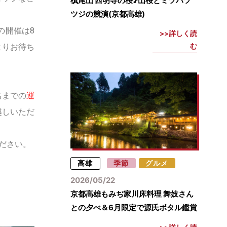
槙尾山 西明寺の桜♪山桜とミツバツ
ツジの競演(京都高雄)
の開催は8
詳しく読
よりお待ち
む
名までの
運
越しいただ
ださい。
高雄
季節
グルメ
2026/05/22
京都高雄もみぢ家川床料理 舞妓さん
との夕べ＆6月限定で源氏ボタル鑑賞