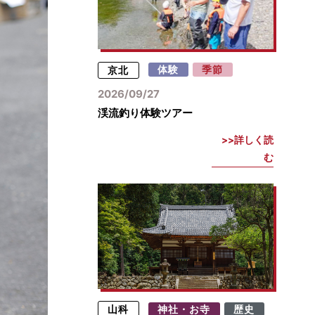
京北
体験
季節
2026/09/27
渓流釣り体験ツアー
詳しく読
む
山科
神社・お寺
歴史