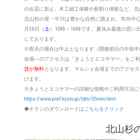
の出店に加え、木工細工体験や薪割り体験など、北
北山杉の里・
中川は豊かな自然に囲まれ、市内中
月26日（
土
）10時～16時です。夏休み最後の思
しております。
※雨天の場合は中止となります（開催前日の午前中
会場へのアクセスは「きょうとエコサマー」をご利用
賃が無料
となります。マルシェ会場までのアクセス
けます。
※きょうとエコサマーの詳細な情報やご利用方法に
https://www.pref.kyoto.jp/tdm/05mm.html
◆チラシのダウンロードは
こちらをクリック
北山杉