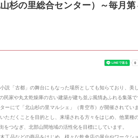
北山杉の里総合センター）～毎月第
の小説「古都」の舞台にもなった場所としても知らており、美
の民家や丸太乾燥庫の古い建築が建ち並ぶ風情あふれる集落で
ンターにて「北山杉の里マルシェ」（青空市）が開催されてい
ていただくことを目的とし、来場される方々をはじめ、他業種
街をつなぎ、北部山間地域の活性化を目標にしています。
ル木工品などの商品をはじめ、様々な飲食店の屋台やワークシ