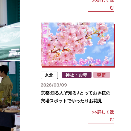
詳しく読
む
京北
神社・お寺
季節
2026/03/09
京都 知る人ぞ知る♪とっておき桜の
穴場スポットでゆったりお花見
詳しく読
む