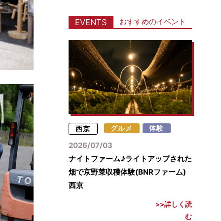
おすすめのイベント
EVENTS
西京
グルメ
体験
2026/07/03
ナイトファーム♪ライトアップされた
畑で京野菜収穫体験(BNRファーム)
西京
詳しく読
む