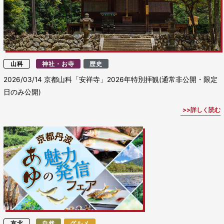
山科
神社・お寺
歴史
2026/03/14
京都山科「安祥寺」2026年特別拝観(通常非公開・限定
日のみ公開)
詳しく読む
京北
自然
グルメ