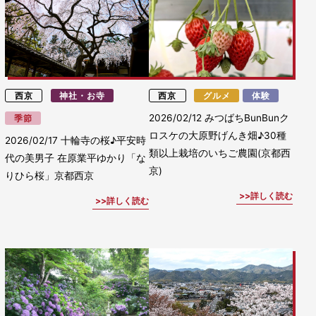
西京
神社・お寺
西京
グルメ
体験
2026/02/12
みつばちBunBunク
季節
ロスケの大原野げんき畑♪30種
2026/02/17
十輪寺の桜♪平安時
類以上栽培のいちご農園(京都西
代の美男子 在原業平ゆかり「な
京)
りひら桜」京都西京
詳しく読む
詳しく読む