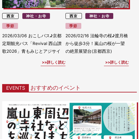
西京
神社・お寺
西京
神社・お寺
季節
季節
2026/03/06
おこしバス♪京都
2026/02/16
法輪寺の桜♪渡月橋
定期観光バス「Revival 西山讃
から徒歩3分！嵐山の桜が一望
歌2026」青もみじとアジサイ
の絶景展望台(京都西京)
詳しく読む
詳しく読む
おすすめのイベント
EVENTS