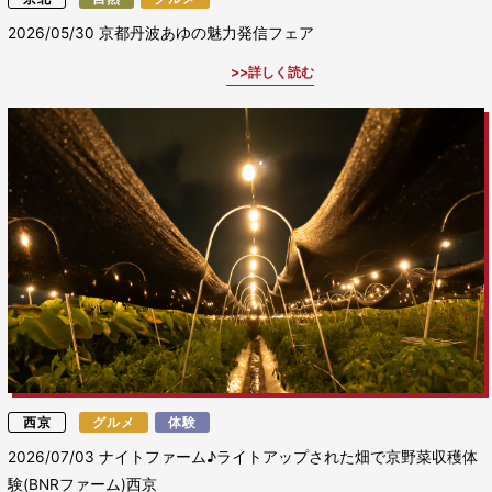
2026/05/30
京都丹波あゆの魅力発信フェア
詳しく読む
西京
グルメ
体験
2026/07/03
ナイトファーム♪ライトアップされた畑で京野菜収穫体
験(BNRファーム)西京