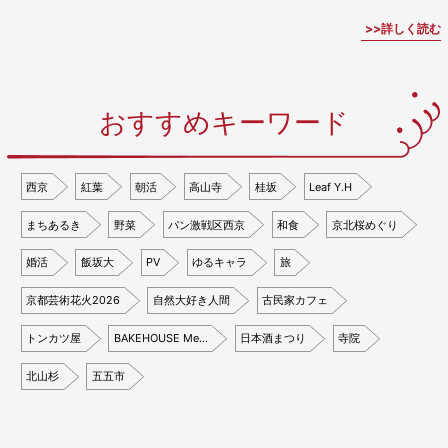
詳しく読む
おすすめキーワード
西京
紅葉
朝活
高山寺
桂坂
Leaf Y.H
まちあるき
野菜
パン激戦区西京
和食
京北桜めぐり
婚活
飯坂大
PV
ゆるキャラ
旅
京都芸術花火2026
自然大好き人間
古民家カフェ
トンカツ屋
BAKEHOUSE Me…
日本酒まつり
寺院
北山杉
五五市