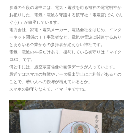
参道の石段の途中には、電気・電波を司る祖神の電電明神が
お祀りした、電気・電波を守護する鎮守社「電電宮(でんでん
ぐう) 」が鎮座しています。
電力会社、家電・電気メーカー、電話会社をはじめ、インタ
ーネット関係のＩＴ事業者など、電気や電波に関連するあり
とあらゆる企業からの参拝者が絶えない神社です。
電気・電波の神様だけあり、授与している御守りは「マイク
ロSD」です。
何と中には、虚空蔵菩薩像の画像データが入っています。
最近ではスマホの故障やデータ損出防止にご利益があるとの
ことで、若い人への授与が増えているとか。
スマホの御守りなんて、イマドキですね。