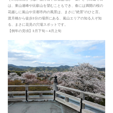
は、東山連峰や比叡山を望むこともでき、春には満開の桜の
花越しに嵐山や京都市内の風景は、まさに“絶景”のひと言。
渡月橋から徒歩3分の場所にある、嵐山エリアの知る人ぞ知
る、まさに花見の穴場スポットです。
【例年の見頃】3月下旬～4月上旬