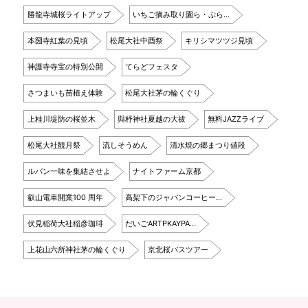
勝龍寺城桜ライトアップ
いちご摘み取り園ら・ぷら…
本圀寺紅葉の見頃
松尾大社中酉祭
キリシマツツジ見頃
神護寺寺宝の特別公開
てらどフェスタ
さつまいも苗植え体験
松尾大社茅の輪くぐり
上桂川堤防の桜並木
與杼神社夏越の大祓
無料JAZZライブ
松尾大社観月祭
流しそうめん
清水焼の郷まつり値段
ルパン一味を集結させよ
ナイトファーム京都
叡山電車開業100 周年
高架下のジャパンコーヒー…
伏見稲荷大社稲彦珈琲
だいごARTPKAYPA…
上花山六所神社茅の輪くぐり
京北桜バスツアー