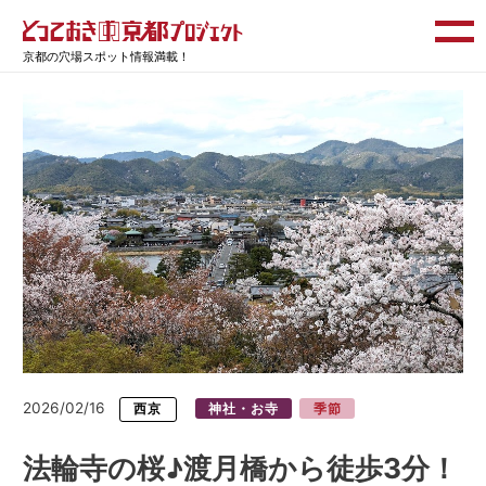
京都の穴場スポット情報満載！
2026/02/16
西京
神社・お寺
季節
法輪寺の桜♪渡月橋から徒歩3分！