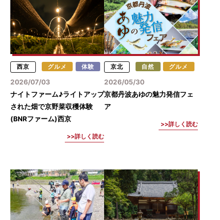
西京
グルメ
体験
京北
自然
グルメ
2026/07/03
2026/05/30
ナイトファーム♪ライトアップ
京都丹波あゆの魅力発信フェ
された畑で京野菜収穫体験
ア
(BNRファーム)西京
詳しく読む
詳しく読む