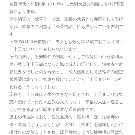
奈良時代の和銅6年（713年）に元明天皇の勅願により行基菩
薩により創建。
清少納言の「枕草子」では、京都の代表的な寺院として挙げ
られ、本尊のご利益は『今昔物語』にも描かれている古刹で
す。
旧暦の3月13日前後 に、男女とも数え年13歳でおこなう祝い
「十三まいり」でも知られています。
その由来は、平安時代の初期、幼くして帝位についた清和天
皇が数え年十三歳になった際に成人の証として、法輪寺で勅
願法要を催したのを端緒とし、成人儀礼として法輪寺の虚空
蔵菩薩に詣でて、智恵を授けていただく「十三まいり」が行
われるようになりました。
現在も、十三歳は人生の大きな節目とされ、十三まいりは智
恵を授けていただき立派な大人になり、幸福な人生を送るこ
とができるよう祈願する重要な通過儀礼です。
嵐山の代名詞であり、観光名所の「渡月橋」は、法輪寺の
僧・道昌（どうしょう）が、大堰川（桂川）を修築した折に
掛けたのが始まりとされ、江戸時代までは法輪寺橋と呼ばれ