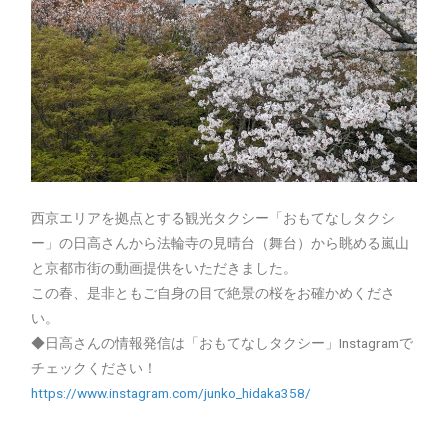
西京エリアを拠点とする観光タクシー「おもてなしタクシ
ー」の日高さんから法輪寺の見晴台（舞台）から眺める嵐山
と京都市街の動画提供をいただきました。
この春、是非ともご自身の目で絶景の桜をお確かめくださ
い。
◆日高さんの情報発信は「おもてなしタクシー」Instagramで
チェックください！
https://www.instagram.com/junko_hidaka358/