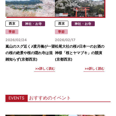
西京
神社・お寺
西京
神社・お寺
季節
季節
2026/02/24
2026/02/17
嵐山のスグ近く♪渡月橋が一望
松尾大社の桜♪日本一のお酒の
の桜の絶景や桜の隠れ寺は混
神様「桜とヤマブキ」の競演
雑知らず(京都西京)
(京都西京)
詳しく読む
詳しく読む
おすすめのイベント
EVENTS