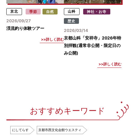
京北
季節
自然
山科
神社・お寺
2026/09/27
歴史
渓流釣り体験ツアー
2026/03/14
京都山科「安祥寺」2026年特
詳しく読む
別拝観(通常非公開・限定日の
み公開)
詳しく読む
おすすめキーワード
にしてらす
京都市西文化会館ウエスティ