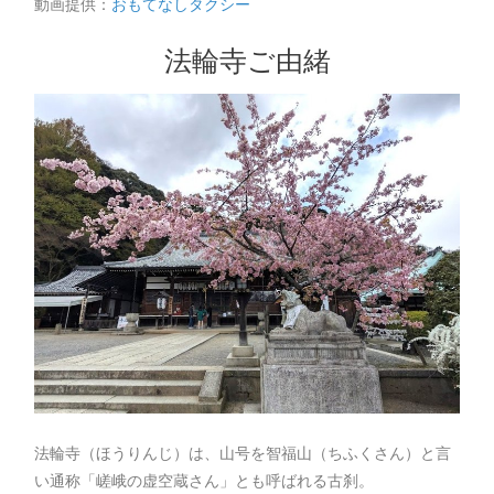
動画提供：
おもてなしタクシー
法輪寺ご由緒
法輪寺（ほうりんじ）は、山号を智福山（ちふくさん）と言
い通称「嵯峨の虚空蔵さん」とも呼ばれる古刹。