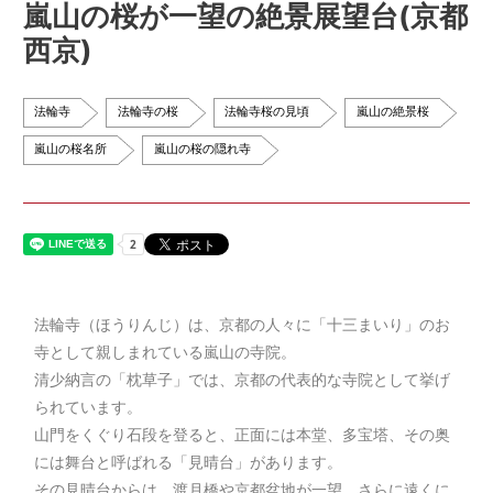
嵐山の桜が一望の絶景展望台(京都
西京)
法輪寺
法輪寺の桜
法輪寺桜の見頃
嵐山の絶景桜
嵐山の桜名所
嵐山の桜の隠れ寺
法輪寺（ほうりんじ）は、京都の人々に「十三まいり」のお
寺として親しまれている嵐山の寺院。
清少納言の「枕草子」では、京都の代表的な寺院として挙げ
られています。
山門をくぐり石段を登ると、正面には本堂、多宝塔、その奥
には舞台と呼ばれる「見晴台」があります。
その見晴台からは、渡月橋や京都盆地が一望。さらに遠くに