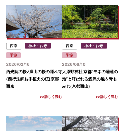
西京
神社・お寺
西京
神社・お寺
季節
季節
2026/02/16
2026/06/10
西光院の桜♪嵐山の桜の隠れ寺
大原野神社 京都“モネの睡蓮の
(西行法師お手植えの桜)京都
池”と呼ばれる鯉沢の池＆青も
西京
みじ(京都西山)
詳しく読む
詳しく読む