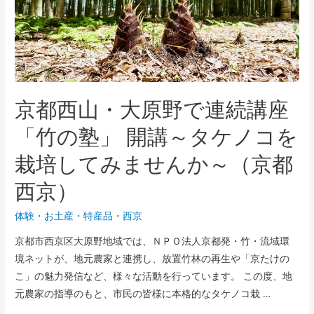
京都西山・大原野で連続講座
「竹の塾」 開講～タケノコを
栽培してみませんか～（京都
西京）
体験
・
お土産・特産品
・
西京
京都市西京区大原野地域では、ＮＰＯ法人京都発・竹・流域環
境ネットが、地元農家と連携し、放置竹林の再生や「京たけの
こ」の魅力発信など、様々な活動を行っています。 この度、地
元農家の指導のもと、市民の皆様に本格的なタケノコ栽 …