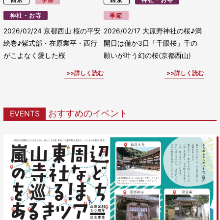
神社・お寺
季節
2026/02/24
京都西山 桜の平安
2026/02/17
大原野神社の桜♪満
絵巻♪紫式部・在原業平・西行
開日は僅か3日「千眼桜」千の
がこよなく愛した桜
願いが叶う幻の桜(京都西山)
詳しく読む
詳しく読む
おすすめのイベント
EVENTS