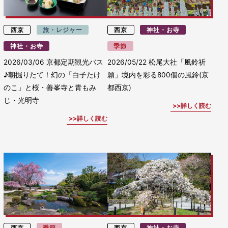
西京
旅・レジャー
西京
神社・お寺
神社・お寺
季節
2026/03/06
京都定期観光バス
2026/05/22
松尾大社「風鈴祈
♪朝掘りたて！幻の「白子たけ
願」境内を彩る800個の風鈴(京
のこ」と桜・善峯寺と青もみ
都西京)
じ・光明寺
詳しく読む
詳しく読む
西京
季節
西京
神社・お寺