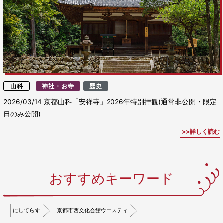
山科
神社・お寺
歴史
2026/03/14
京都山科「安祥寺」2026年特別拝観(通常非公開・限定
日のみ公開)
詳しく読む
おすすめキーワード
にしてらす
京都市西文化会館ウエスティ