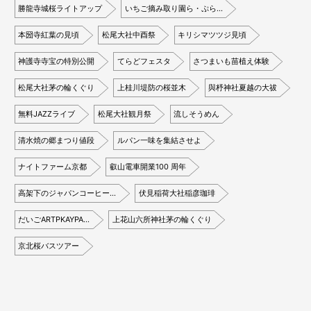
勝龍寺城桜ライトアップ
いちご摘み取り園ら・ぷら…
本圀寺紅葉の見頃
松尾大社中酉祭
キリシマツツジ見頃
神護寺寺宝の特別公開
てらどフェスタ
さつまいも苗植え体験
松尾大社茅の輪くぐり
上桂川堤防の桜並木
與杼神社夏越の大祓
無料JAZZライブ
松尾大社観月祭
流しそうめん
清水焼の郷まつり値段
ルパン一味を集結させよ
ナイトファーム京都
叡山電車開業100 周年
高架下のジャパンコーヒー…
伏見稲荷大社稲彦珈琲
だいごARTPKAYPA…
上花山六所神社茅の輪くぐり
京北桜バスツアー