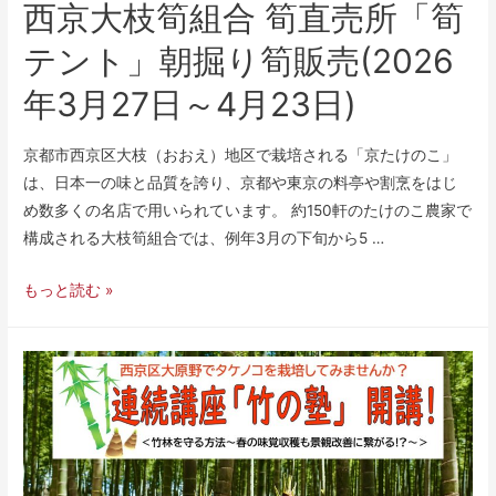
西京大枝筍組合 筍直売所「筍
テント」朝掘り筍販売(2026
年3月27日～4月23日)
京都市西京区大枝（おおえ）地区で栽培される「京たけのこ」
は、日本一の味と品質を誇り、京都や東京の料亭や割烹をはじ
め数多くの名店で用いられています。 約150軒のたけのこ農家で
構成される大枝筍組合では、例年3月の下旬から5 …
もっと読む »