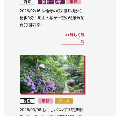
西京
神社・お寺
季節
2026/02/16
法輪寺の桜♪渡月橋から
徒歩3分！嵐山の桜が一望の絶景展望
台(京都西京)
詳しく読
む
西京
季節
グルメ
2026/03/06
おこしバス♪京都定期観