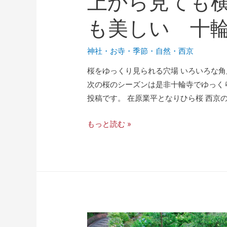
上から見ても
も美しい 十
神社・お寺
・
季節
・
自然
・
西京
桜をゆっくり見られる穴場 いろいろな
次の桜のシーズンは是非十輪寺でゆっく
投稿です。 在原業平となりひら桜 西京の
もっと読む »