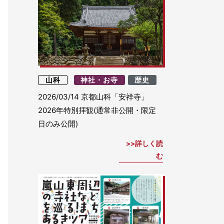
山科
神社・お寺
歴史
2026/03/14
京都山科「安祥寺」
2026年特別拝観(通常非公開・限定
日のみ公開)
詳しく読
む