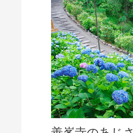
善峯寺のあじ