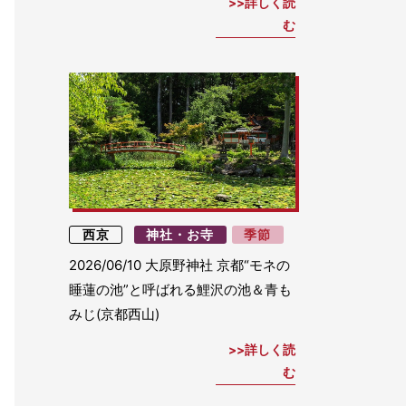
詳しく読
む
西京
神社・お寺
季節
2026/06/10
大原野神社 京都“モネの
睡蓮の池”と呼ばれる鯉沢の池＆青も
みじ(京都西山)
詳しく読
む