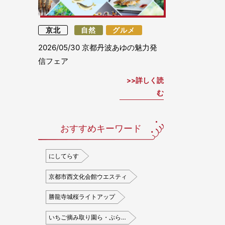
京北
自然
グルメ
2026/05/30
京都丹波あゆの魅力発
信フェア
詳しく読
む
おすすめキーワード
にしてらす
京都市西文化会館ウエスティ
勝龍寺城桜ライトアップ
いちご摘み取り園ら・ぷら…