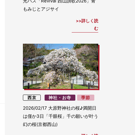
光バス「Revival 西山讃歌2026」青
もみじとアジサイ
詳しく読
む
西京
神社・お寺
季節
2026/02/17
大原野神社の桜♪満開日
は僅か3日「千眼桜」千の願いが叶う
幻の桜(京都西山)