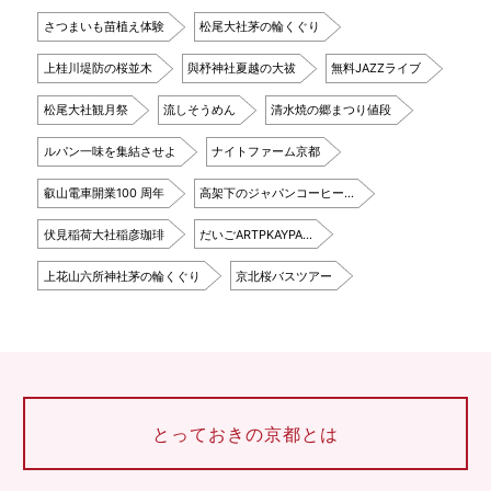
さつまいも苗植え体験
松尾大社茅の輪くぐり
上桂川堤防の桜並木
與杼神社夏越の大祓
無料JAZZライブ
松尾大社観月祭
流しそうめん
清水焼の郷まつり値段
ルパン一味を集結させよ
ナイトファーム京都
叡山電車開業100 周年
高架下のジャパンコーヒー…
伏見稲荷大社稲彦珈琲
だいごARTPKAYPA…
上花山六所神社茅の輪くぐり
京北桜バスツアー
とっておきの京都とは