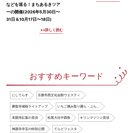
などを巡る！まちあるきツア
ーの開催(2026年5月30日〜
31日＆10月17日〜18日)
詳しく読む
おすすめキーワード
にしてらす
京都市西文化会館ウエスティ
勝龍寺城桜ライトアップ
いちご摘み取り園ら・ぷら…
本圀寺紅葉の見頃
松尾大社中酉祭
キリシマツツジ見頃
神護寺寺宝の特別公開
てらどフェスタ