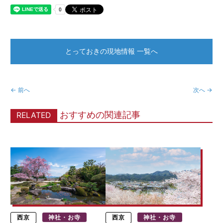
とっておきの現地情報 一覧へ
← 前へ
次へ →
おすすめの関連記事
RELATED
西京
神社・お寺
西京
神社・お寺