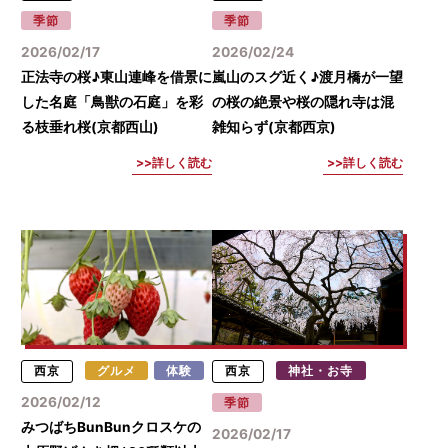
季節
季節
2026/02/17
2026/02/24
正法寺の桜♪東山連峰を借景に
嵐山のスグ近く♪渡月橋が一望
した名庭「鳥獣の石庭」を彩
の桜の絶景や桜の隠れ寺は混
る枝垂れ桜(京都西山)
雑知らず(京都西京)
詳しく読む
詳しく読む
西京
グルメ
体験
西京
神社・お寺
2026/02/12
季節
みつばちBunBunクロスケの
2026/02/17