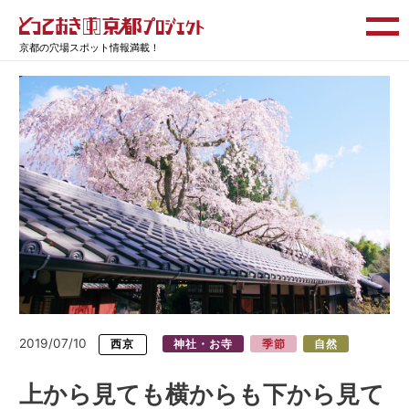
京都の穴場スポット情報満載！
2019/07/10
西京
神社・お寺
季節
自然
上から見ても横からも下から見て