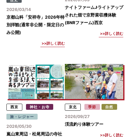
ナイトファーム♪ライトアップ
2026/03/14
された畑で京野菜収穫体験
京都山科「安祥寺」2026年特
(BNRファーム)西京
別拝観(通常非公開・限定日の
み公開)
詳しく読む
詳しく読む
西京
神社・お寺
京北
季節
自然
2026/09/27
旅・レジャー
渓流釣り体験ツアー
2026/05/30
嵐山東周辺・松尾周辺の寺社
詳しく読む