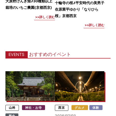
大原野げんき畑♪30種類以上
十輪寺の桜♪平安時代の美男子
栽培のいちご農園(京都西京)
在原業平ゆかり「なりひら
桜」京都西京
詳しく読む
詳しく読む
おすすめのイベント
EVENTS
山科
神社・お寺
西京
グルメ
体験
2026/07/03
歴史