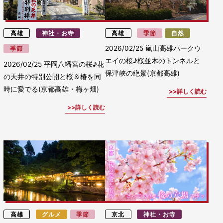
高雄
神社・お寺
高雄
季節
自然
2026/02/25
嵐山高雄パークウ
季節
エイの桜♪桜並木のトンネルと
2026/02/25
平岡八幡宮の桜♪花
保津峡の絶景(京都高雄)
の天井の特別公開と桜＆椿を同
時に愛でる(京都高雄・梅ヶ畑)
詳しく読む
詳しく読む
高雄
グルメ
季節
京北
神社・お寺