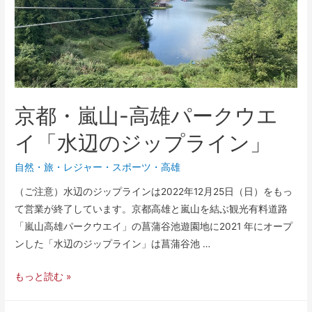
京都・嵐山-高雄パークウエ
イ「水辺のジップライン」
自然
・
旅・レジャー
・
スポーツ
・
高雄
（ご注意）水辺のジップラインは2022年12月25日（日）をもっ
て営業が終了しています。京都高雄と嵐山を結ぶ観光有料道路
「嵐山高雄パークウエイ」の菖蒲谷池遊園地に2021 年にオープ
ンした「水辺のジップライン」は菖蒲谷池 …
もっと読む »