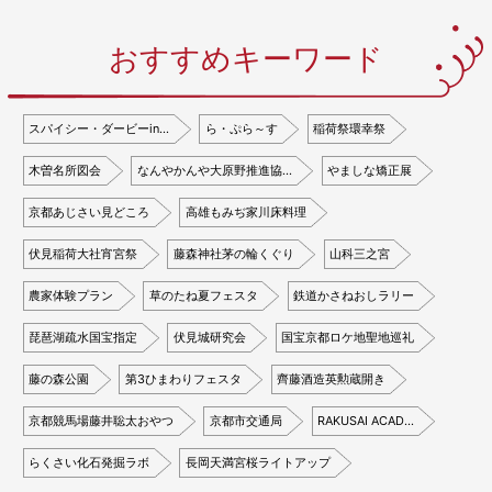
おすすめキーワード
スパイシー・ダービーin…
ら・ぷら～す
稲荷祭環幸祭
木曽名所図会
なんやかんや大原野推進協…
やましな矯正展
京都あじさい見どころ
高雄もみぢ家川床料理
伏見稲荷大社宵宮祭
藤森神社茅の輪くぐり
山科三之宮
農家体験プラン
草のたね夏フェスタ
鉄道かさねおしラリー
琵琶湖疏水国宝指定
伏見城研究会
国宝京都ロケ地聖地巡礼
藤の森公園
第3ひまわりフェスタ
齊藤酒造英勲蔵開き
京都競馬場藤井聡太おやつ
京都市交通局
RAKUSAI ACAD…
らくさい化石発掘ラボ
長岡天満宮桜ライトアップ