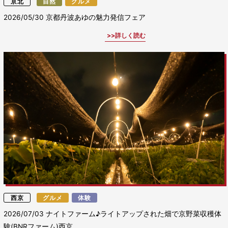
京北
自然
グルメ
2026/05/30
京都丹波あゆの魅力発信フェア
詳しく読む
西京
グルメ
体験
2026/07/03
ナイトファーム♪ライトアップされた畑で京野菜収穫体
験(BNRファーム)西京