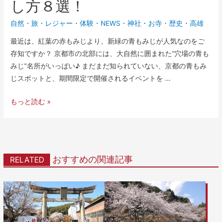
し方８選！
自然
・
旅・レジャー
・
体験
・
NEWS
・
神社・お寺
・
歴史
・
高雄
最近は、紅葉の赤もみじより、新緑の青もみじが人気なのをご
存知ですか？ 京都市の北部には、大自然に囲まれた“穴場の青も
みじ”名所がいっぱい♪ まだまだ知られていない、京都の青もみ
じスポットと、期間限定で開催されるイベントを …
もっと読む »
おすすめの関連記事
RELATED