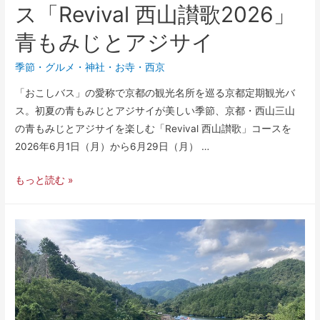
ス「Revival 西山讃歌2026」
青もみじとアジサイ
季節
・
グルメ
・
神社・お寺
・
西京
「おこしバス」の愛称で京都の観光名所を巡る京都定期観光バ
ス。初夏の青もみじとアジサイが美しい季節、京都・西山三山
の青もみじとアジサイを楽しむ「Revival 西山讃歌」コースを
2026年6月1日（月）から6月29日（月） …
もっと読む »