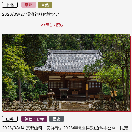
京北
季節
自然
2026/09/27
渓流釣り体験ツアー
詳しく読む
山科
神社・お寺
歴史
2026/03/14
京都山科「安祥寺」2026年特別拝観(通常非公開・限定