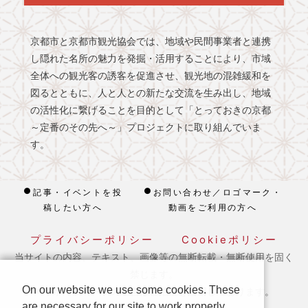
京都市と京都市観光協会では、地域や民間事業者と連携
し隠れた名所の魅力を発掘・活用することにより、市域
全体への観光客の誘客を促進させ、観光地の混雑緩和を
図るとともに、人と人との新たな交流を生み出し、地域
の活性化に繋げることを目的として「とっておきの京都
～定番のその先へ～」プロジェクトに取り組んでいま
す。
記事・イベントを投
お問い合わせ／ロゴマーク・
稿したい方へ
動画をご利用の方へ
プライバシーポリシー
Cookieポリシー
当サイトの内容、テキスト、画像等の無断転載・無断使用を固く
禁じます。
On our website we use some cookies. These
※ 本ホームページの運営は宿泊税を活用しております。
are necessary for our site to work properly