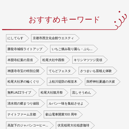
おすすめキーワード
にしてらす
京都市西文化会館ウエスティ
勝龍寺城桜ライトアップ
いちご摘み取り園ら・ぷら…
本圀寺紅葉の見頃
松尾大社中酉祭
キリシマツツジ見頃
神護寺寺宝の特別公開
てらどフェスタ
さつまいも苗植え体験
松尾大社茅の輪くぐり
上桂川堤防の桜並木
與杼神社夏越の大祓
無料JAZZライブ
松尾大社観月祭
流しそうめん
清水焼の郷まつり値段
ルパン一味を集結させよ
ナイトファーム京都
叡山電車開業100 周年
高架下のジャパンコーヒー…
伏見稲荷大社稲彦珈琲