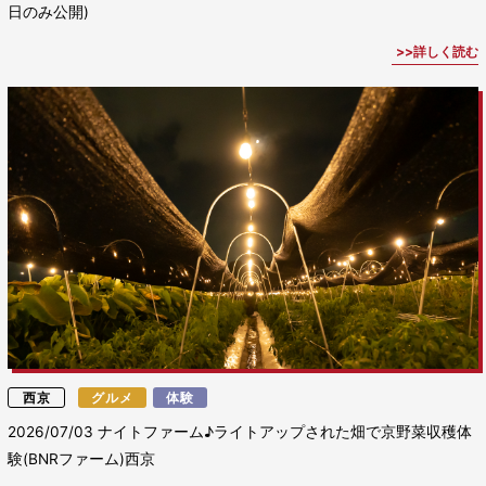
日のみ公開)
詳しく読む
西京
グルメ
体験
2026/07/03
ナイトファーム♪ライトアップされた畑で京野菜収穫体
験(BNRファーム)西京