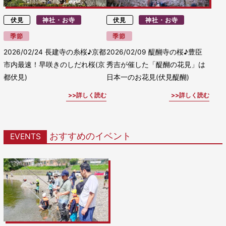
伏見
神社・お寺
伏見
神社・お寺
季節
季節
2026/02/24
長建寺の糸桜♪京都
2026/02/09
醍醐寺の桜♪豊臣
市内最速！早咲きのしだれ桜(京
秀吉が催した「醍醐の花見」は
都伏見)
日本一のお花見(伏見醍醐)
詳しく読む
詳しく読む
おすすめのイベント
EVENTS