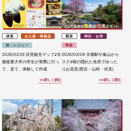
伏見
お土産・特産品
西京
神社・お寺
旅・レジャー
季節
2026/02/25
伏見観光マップ♪京
2026/03/09
京都駅や嵐山から
都産業大学の学生が実際に行っ
スグ♪桜の隠れた名所でゆった
て、見て、体験して作成
りお花見(西京・山科・伏見)
詳しく読む
詳しく読む