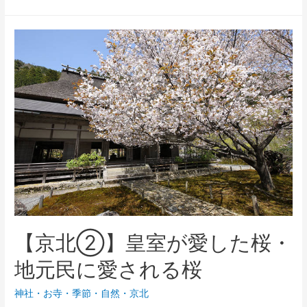
【京北②】皇室が愛した桜・
地元民に愛される桜
神社・お寺
・
季節
・
自然
・
京北