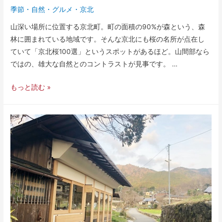
季節
・
自然
・
グルメ
・
京北
山深い場所に位置する京北町。町の面積の90%が森という、森
林に囲まれている地域です。そんな京北にも桜の名所が点在し
ていて「京北桜100選」というスポットがあるほど。山間部なら
ではの、雄大な自然とのコントラストが見事です。 …
もっと読む »