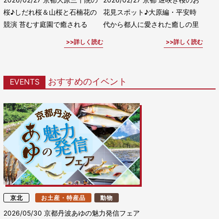
桜♪しだれ桜＆山桜と石楠花の
花見スポット♪大原編・平安時
競演 苔むす庭園で癒される
代から都人に愛された癒しの里
詳しく読む
詳しく読む
おすすめのイベント
EVENTS
京北
お土産・特産品
動物
2026/05/30
京都丹波あゆの魅力発信フェア