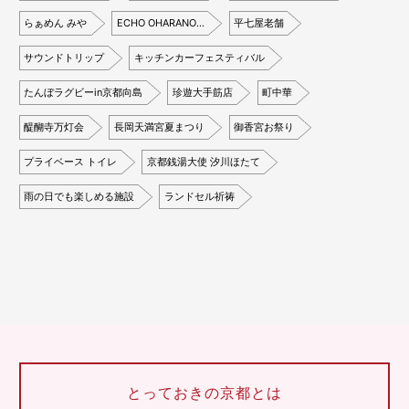
らぁめん みや
ECHO OHARANO…
平七屋老舗
サウンドトリップ
キッチンカーフェスティバル
たんぼラグビーin京都向島
珍遊大手筋店
町中華
醍醐寺万灯会
長岡天満宮夏まつり
御香宮お祭り
プライベース トイレ
京都銭湯大使 汐川ほたて
雨の日でも楽しめる施設
ランドセル祈祷
とっておきの京都とは