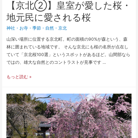
【京北②】皇室が愛した桜・
地元民に愛される桜
神社・お寺
・
季節
・
自然
・
京北
山深い場所に位置する京北町。町の面積の90%が森という、森
林に囲まれている地域です。 そんな京北にも桜の名所が点在し
ていて「京北桜100選」というスポットがあるほど。山間部なら
ではの、雄大な自然とのコントラストが見事です …
もっと読む »