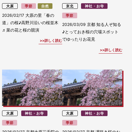
大原
季節
自然
京北
神社・お寺
2026/02/17
大原の里「春の
季節
道」の桜♪高野川沿いの桜並木
2026/03/09
京都 知る人ぞ知る
♬菜の花と桜の競演
♪とっておき桜の穴場スポット
でゆったりお花見
詳しく読む
詳しく読む
大原
神社・お寺
大原
神社・お寺
季節
季節
2026/02/27
京都大原三千院の
2026/02/27
京都 遅咲き桜のお