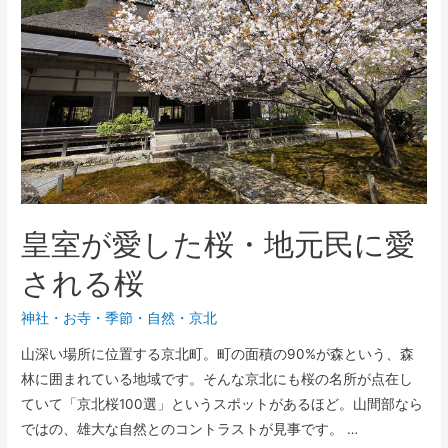
皇室が愛した桜・地元民に愛
される桜
神社・お寺
・
季節
・
自然
・
京北
山深い場所に位置する京北町。町の面積の90%が森という、森
林に囲まれている地域です。そんな京北にも桜の名所が点在し
ていて「京北桜100選」というスポットがあるほど。山間部なら
ではの、雄大な自然とのコントラストが見事です。 …