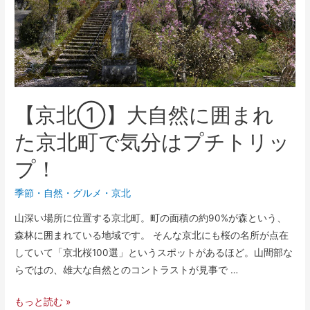
【京北①】大自然に囲まれ
た京北町で気分はプチトリッ
プ！
季節
・
自然
・
グルメ
・
京北
山深い場所に位置する京北町。町の面積の約90%が森という、
森林に囲まれている地域です。 そんな京北にも桜の名所が点在
していて「京北桜100選」というスポットがあるほど。山間部な
らではの、雄大な自然とのコントラストが見事で …
もっと読む »