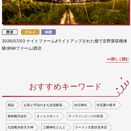
西京
グルメ
体験
2026/07/03
ナイトファーム♪ライトアップされた畑で京野菜収穫体
験(BNRファーム)西京
詳しく読む
おすすめキーワード
初詣
お茶と宇治のまち交流館茶…
向日神社
伏見夏の夜市
黄桜株式会社
さくらスポット
ティラリンピックin伏見
九頭竜弁財天大神
三栖神社どんど
ラーメン大黒伏見本店