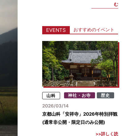
む
おすすめのイベント
EVENTS
山科
神社・お寺
歴史
2026/03/14
京都山科「安祥寺」2026年特別拝観
(通常非公開・限定日のみ公開)
詳しく読