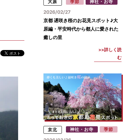
大原
季節
神社・お寺
2026/02/27
京都 遅咲き桜のお花見スポット♪大
原編・平安時代から都人に愛された
癒しの里
詳しく読
む
京北
神社・お寺
季節