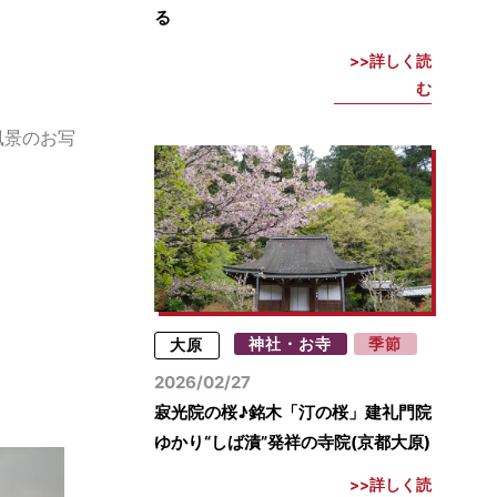
る
詳しく読
む
風景のお写
大原
神社・お寺
季節
2026/02/27
寂光院の桜♪銘木「汀の桜」建礼門院
ゆかり“しば漬”発祥の寺院(京都大原)
詳しく読