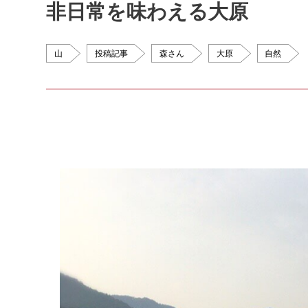
非日常を味わえる大原
山
投稿記事
森さん
大原
自然