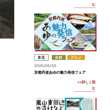
む
京北
自然
グルメ
2026/05/30
京都丹波あゆの魅力発信フェア
詳しく読
む