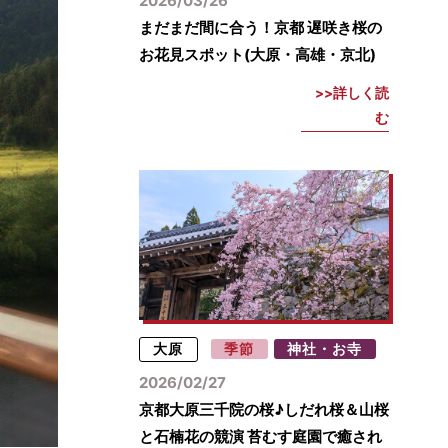
2026/03/26
まだまだ間に合う！京都 遅咲き桜の
お花見スポット(大原・高雄・京北)
詳しく読
む
大原
季節
神社・お寺
2026/02/27
京都大原三千院の桜♪しだれ桜＆山桜
と石楠花の競演 苔むす庭園で癒され