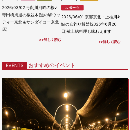
2026/03/02
弓削川河畔の桜♪
スポーツ
寺田橋周辺の桜並木(道の駅ウッ
2026/06/01
京都京北・上桂川♪
ディー京北＆サンダイコー京北
鮎の友釣り解禁(2026年6月20
店)
日)献上鮎料理も味わえます
詳しく読む
詳しく読む
おすすめのイベント
EVENTS