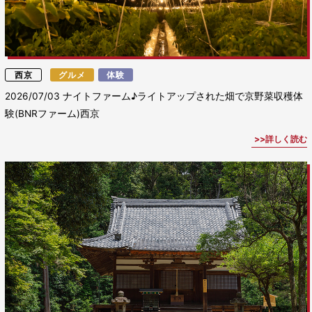
西京
グルメ
体験
2026/07/03
ナイトファーム♪ライトアップされた畑で京野菜収穫体
験(BNRファーム)西京
詳しく読む