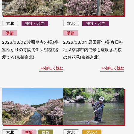
京北
神社・お寺
京北
神社・お寺
季節
季節
2026/03/02
常照皇寺の桜♪皇
2026/03/04
黒田百年桜(春日神
室ゆかりの寺院で3つの銘桜を
社)♪京都市内で最も遅咲きの桜
愛でる(京都京北)
のお花見(京都京北)
詳しく読む
詳しく読む
京北
季節
自然
京北
グルメ