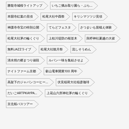
勝龍寺城桜ライトアップ
いちご摘み取り園ら・ぷら…
本圀寺紅葉の見頃
松尾大社中酉祭
キリシマツツジ見頃
神護寺寺宝の特別公開
てらどフェスタ
さつまいも苗植え体験
松尾大社茅の輪くぐり
上桂川堤防の桜並木
與杼神社夏越の大祓
無料JAZZライブ
松尾大社観月祭
流しそうめん
清水焼の郷まつり値段
ルパン一味を集結させよ
ナイトファーム京都
叡山電車開業100 周年
高架下のジャパンコーヒー…
伏見稲荷大社稲彦珈琲
だいごARTPKAYPA…
上花山六所神社茅の輪くぐり
京北桜バスツアー