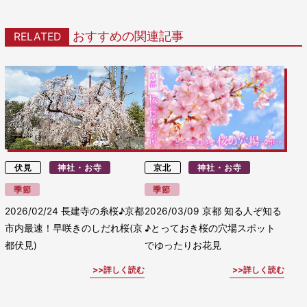
おすすめの関連記事
RELATED
伏見
神社・お寺
京北
神社・お寺
季節
季節
2026/02/24
長建寺の糸桜♪京都
2026/03/09
京都 知る人ぞ知る
市内最速！早咲きのしだれ桜(京
♪とっておき桜の穴場スポット
都伏見)
でゆったりお花見
詳しく読む
詳しく読む