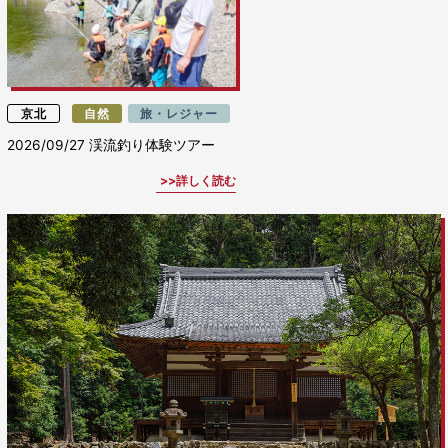
京北
自然
旅・レジャー
2026/09/27
渓流釣り体験ツアー
詳しく読む