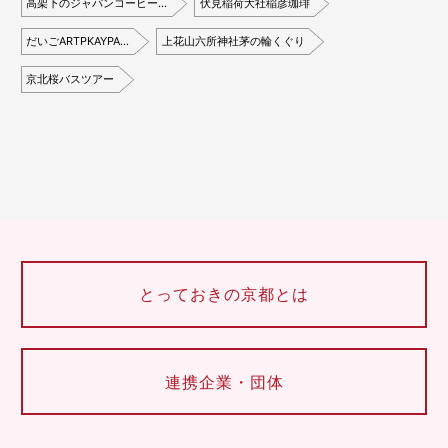
高架下のジャパンコーヒー…
伏見稲荷大社稲彦珈琲
だいごARTPKAYPA…
上花山六所神社茅の輪くぐり
京北桜バスツアー
とっておきの京都とは
連携企業・団体