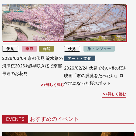
伏見
季節
自然
伏見
旅・レジャー
2026/03/04
京都伏見 淀水路の
アート・文化
河津桜2026♪超早咲き桜で京都
2026/02/24
伏見であい橋の桜♪
最速のお花見
映画「君の膵臓をたべたい」ロ
ケ地になった桜スポット
詳しく読む
詳しく読む
おすすめのイベント
EVENTS