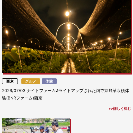
西京
グルメ
体験
2026/07/03
ナイトファーム♪ライトアップされた畑で京野菜収穫体
験(BNRファーム)西京
詳しく読む