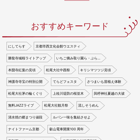
おすすめキーワード
にしてらす
京都市西文化会館ウエスティ
勝龍寺城桜ライトアップ
いちご摘み取り園ら・ぷら…
本圀寺紅葉の見頃
松尾大社中酉祭
キリシマツツジ見頃
神護寺寺宝の特別公開
てらどフェスタ
さつまいも苗植え体験
松尾大社茅の輪くぐり
上桂川堤防の桜並木
與杼神社夏越の大祓
無料JAZZライブ
松尾大社観月祭
流しそうめん
清水焼の郷まつり値段
ルパン一味を集結させよ
ナイトファーム京都
叡山電車開業100 周年