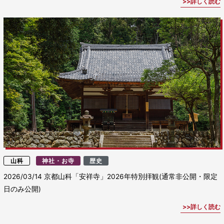
詳しく読む
山科
神社・お寺
歴史
2026/03/14
京都山科「安祥寺」2026年特別拝観(通常非公開・限定
日のみ公開)
詳しく読む