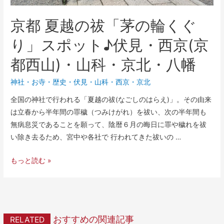
京都 夏越の祓「茅の輪くぐ
り」スポット♪伏見・西京(京
都西山)・山科・京北・八幡
神社・お寺
・
歴史
・
伏見
・
山科
・
西京
・
京北
全国の神社で行われる「夏越の祓(なごしのはらえ)」。その由来
は立春から半年間の罪穢（つみけがれ）を祓い、次の半年間も
無病息災であることを願って、陰暦６月の晦日に罪や穢れを祓
い除き去るため、宮中や各社で 行われてきた祓いの …
もっと読む »
おすすめの関連記事
RELATED