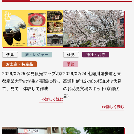
伏見
旅・レジャー
伏見
神社・お寺
お土産・特産品
季節
2026/02/25
伏見観光マップ♪京
2026/02/24
七瀬川遊歩道と東
都産業大学の学生が実際に行っ
高瀬川(約1.2km)の桜並木♪伏見
て、見て、体験して作成
のお花見穴場スポット(京都伏
見)
詳しく読む
詳しく読む