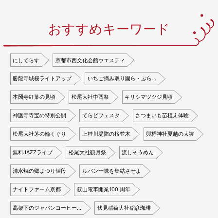
おすすめキーワード
にしてらす
京都市西文化会館ウエスティ
勝龍寺城桜ライトアップ
いちご摘み取り園ら・ぷら…
本圀寺紅葉の見頃
松尾大社中酉祭
キリシマツツジ見頃
神護寺寺宝の特別公開
てらどフェスタ
さつまいも苗植え体験
松尾大社茅の輪くぐり
上桂川堤防の桜並木
與杼神社夏越の大祓
無料JAZZライブ
松尾大社観月祭
流しそうめん
清水焼の郷まつり値段
ルパン一味を集結させよ
ナイトファーム京都
叡山電車開業100 周年
高架下のジャパンコーヒー…
伏見稲荷大社稲彦珈琲