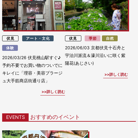
伏見
アート・文化
伏見
季節
自然
2026/06/03
京都伏見十石舟と
体験
宇治川派流＆濠川沿いに咲く紫
2026/03/26
伏見桃山駅すぐ♪
陽花(あじさい)
予約不要でお買い物のついでに
キレイに「理容・美容プラージ
詳しく読む
ュ大手筋商店街通り店」
詳しく読む
おすすめのイベント
EVENTS