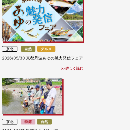
京北
自然
グルメ
2026/05/30
京都丹波あゆの魅力発信フェア
詳しく読む
京北
季節
自然