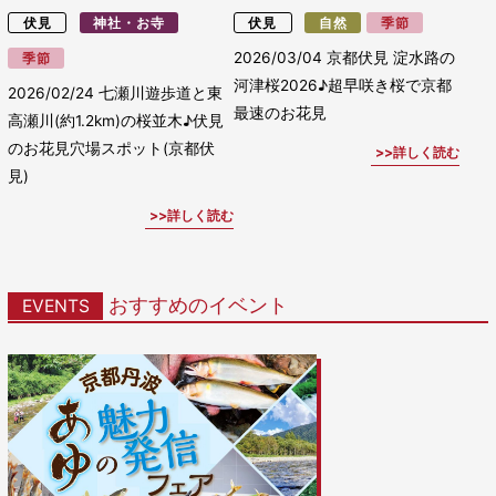
伏見
神社・お寺
伏見
自然
季節
2026/03/04
京都伏見 淀水路の
季節
河津桜2026♪超早咲き桜で京都
2026/02/24
七瀬川遊歩道と東
最速のお花見
高瀬川(約1.2km)の桜並木♪伏見
のお花見穴場スポット(京都伏
詳しく読む
見)
詳しく読む
おすすめのイベント
EVENTS