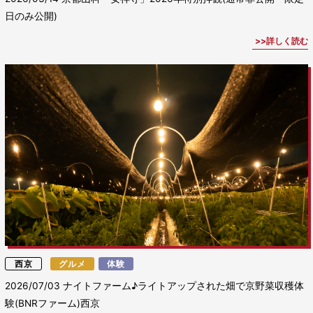
日のみ公開)
詳しく読む
西京
グルメ
体験
2026/07/03
ナイトファーム♪ライトアップされた畑で京野菜収穫体
験(BNRファーム)西京