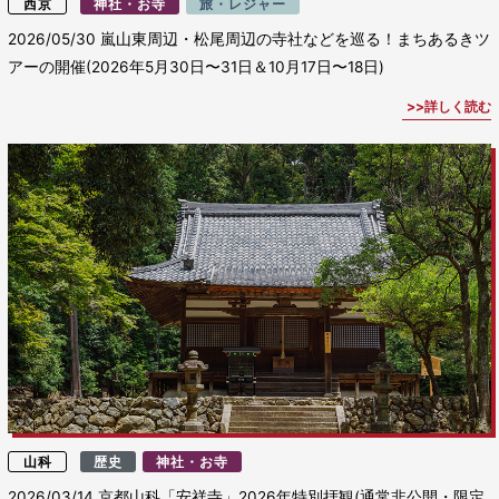
西京
神社・お寺
旅・レジャー
2026/05/30
嵐山東周辺・松尾周辺の寺社などを巡る！まちあるきツ
アーの開催(2026年5月30日〜31日＆10月17日〜18日)
詳しく読む
山科
歴史
神社・お寺
2026/03/14
京都山科「安祥寺」2026年特別拝観(通常非公開・限定