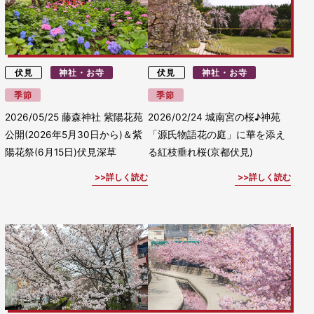
伏見
神社・お寺
伏見
神社・お寺
季節
季節
2026/05/25
藤森神社 紫陽花苑
2026/02/24
城南宮の桜♪神苑
公開(2026年5月30日から)＆紫
「源氏物語花の庭」に華を添え
陽花祭(6月15日)伏見深草
る紅枝垂れ桜(京都伏見)
詳しく読む
詳しく読む