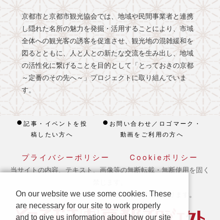
京都市と京都市観光協会では、地域や民間事業者と連携
し隠れた名所の魅力を発掘・活用することにより、市域
全体への観光客の誘客を促進させ、観光地の混雑緩和を
図るとともに、人と人との新たな交流を生み出し、地域
の活性化に繋げることを目的として「とっておきの京都
～定番のその先へ～」プロジェクトに取り組んでいま
す。
記事・イベントを投
お問い合わせ／ロゴマーク・
稿したい方へ
動画をご利用の方へ
プライバシーポリシー
Cookieポリシー
当サイトの内容、テキスト、画像等の無断転載・無断使用を固く
禁じます。
On our website we use some cookies. These
※ 本ホームページの運営は宿泊税を活用しております。
are necessary for our site to work properly
and to give us information about how our site