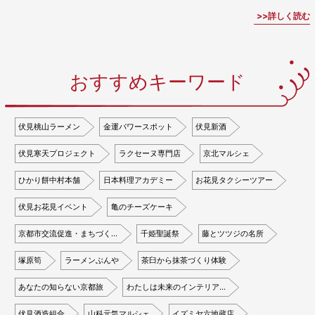
詳しく読む
おすすめキーワード
伏見桃山ラーメン
金運パワースポット
伏見新酒
伏見寒天プロジェクト
ラクセーヌ専門店
京北マルシェ
ひかり餅中村本舗
日本料理アカデミー
お花見タクシーツアー
伏見お花見イベント
亀のチーズケーキ
京都市交流促進・まちづく…
千姫聖誕祭
藤とツツジの名所
塚原筍
ラーメンぶんや
茶臼から抹茶づくり体験
あなたの知らない京都旅
わたしは未来のインテリア…
伏見酒造組合
山科元気マルシェ
イズミヤ六地蔵店