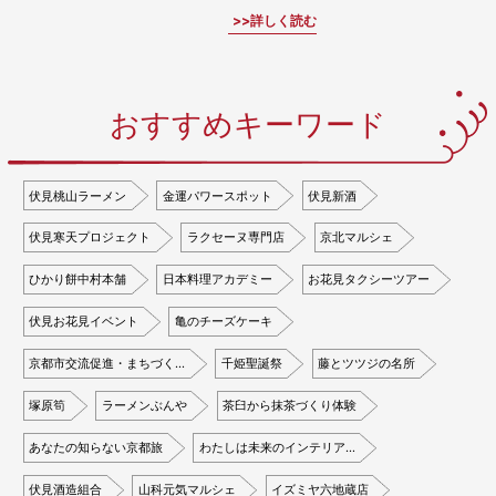
詳しく読む
おすすめキーワード
伏見桃山ラーメン
金運パワースポット
伏見新酒
伏見寒天プロジェクト
ラクセーヌ専門店
京北マルシェ
ひかり餅中村本舗
日本料理アカデミー
お花見タクシーツアー
伏見お花見イベント
亀のチーズケーキ
京都市交流促進・まちづく…
千姫聖誕祭
藤とツツジの名所
塚原筍
ラーメンぶんや
茶臼から抹茶づくり体験
あなたの知らない京都旅
わたしは未来のインテリア…
伏見酒造組合
山科元気マルシェ
イズミヤ六地蔵店