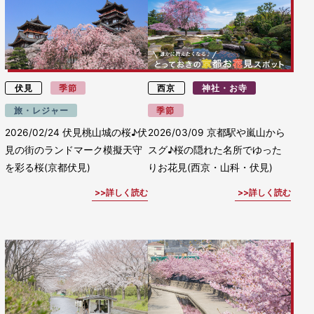
伏見
季節
西京
神社・お寺
旅・レジャー
季節
2026/02/24
伏見桃山城の桜♪伏
2026/03/09
京都駅や嵐山から
見の街のランドマーク模擬天守
スグ♪桜の隠れた名所でゆった
を彩る桜(京都伏見)
りお花見(西京・山科・伏見)
詳しく読む
詳しく読む