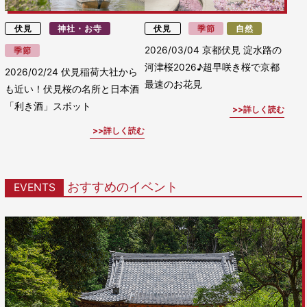
伏見
神社・お寺
伏見
季節
自然
2026/03/04
京都伏見 淀水路の
季節
河津桜2026♪超早咲き桜で京都
2026/02/24
伏見稲荷大社から
最速のお花見
も近い！伏見桜の名所と日本酒
「利き酒」スポット
詳しく読む
詳しく読む
おすすめのイベント
EVENTS