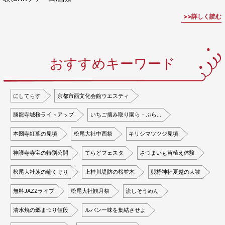
詳しく読む
おすすめキーワード
にしてらす
京都市西文化会館ウエスティ
勝龍寺城桜ライトアップ
いちご摘み取り園ら・ぷら…
本圀寺紅葉の見頃
松尾大社中酉祭
キリシマツツジ見頃
神護寺寺宝の特別公開
てらどフェスタ
さつまいも苗植え体験
松尾大社茅の輪くぐり
上桂川堤防の桜並木
與杼神社夏越の大祓
無料JAZZライブ
松尾大社観月祭
流しそうめん
清水焼の郷まつり値段
ルパン一味を集結させよ