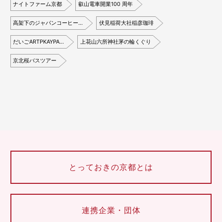
ナイトファーム京都
叡山電車開業100 周年
高架下のジャパンコーヒー…
伏見稲荷大社稲彦珈琲
だいごARTPKAYPA…
上花山六所神社茅の輪くぐり
京北桜バスツアー
とっておきの京都とは
連携企業・団体