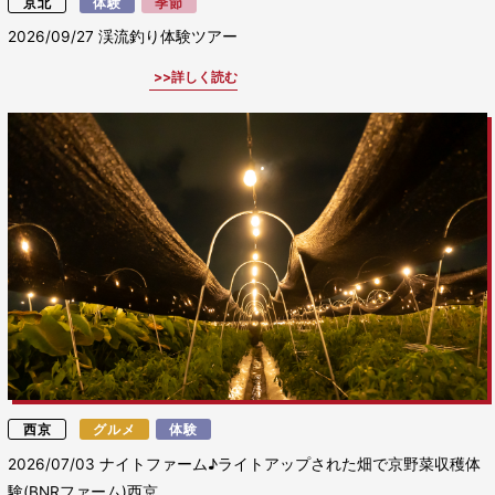
京北
体験
季節
2026/09/27
渓流釣り体験ツアー
詳しく読む
西京
グルメ
体験
2026/07/03
ナイトファーム♪ライトアップされた畑で京野菜収穫体
験(BNRファーム)西京