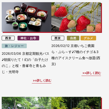
西京
神社・お寺
西京
自然
グルメ
2026/02/12
京都いちご農園
旅・レジャー
ら・ぷら～す♪7種のイチゴ＆3
2026/03/06
京都定期観光バス
種のアイスクリーム食べ放題(西
♪朝掘りたて！幻の「白子たけ
京)
のこ」と桜・善峯寺と青もみ
じ・光明寺
詳しく読む
詳しく読む