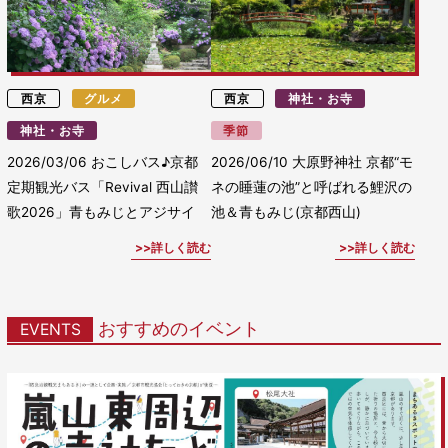
西京
グルメ
西京
神社・お寺
神社・お寺
季節
2026/03/06
おこしバス♪京都
2026/06/10
大原野神社 京都“モ
定期観光バス「Revival 西山讃
ネの睡蓮の池”と呼ばれる鯉沢の
歌2026」青もみじとアジサイ
池＆青もみじ(京都西山)
詳しく読む
詳しく読む
おすすめのイベント
EVENTS