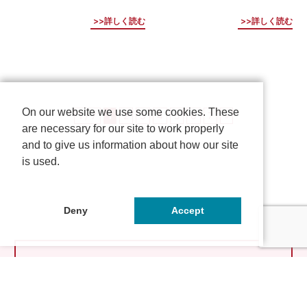
詳しく読む
詳しく読む
On our website we use some cookies. These
1 / 7
1
2
3
4
5
6
7
»
are necessary for our site to work properly
and to give us information about how our site
is used.
Deny
Accept
とっておきの京都とは