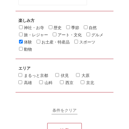
楽しみ方
神社・お寺
歴史
季節
自然
旅・レジャー
アート・文化
グルメ
体験
お土産・特産品
スポーツ
動物
エリア
まるっと京都
伏見
大原
高雄
山科
西京
京北
条件をクリア