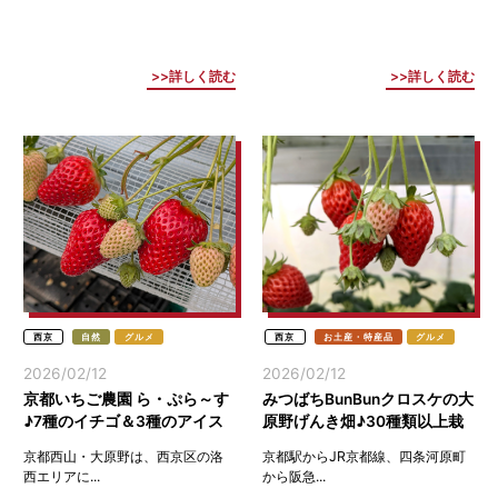
詳しく読む
詳しく読む
西京
自然
グルメ
西京
お土産・特産品
グルメ
2026/02/12
2026/02/12
京都いちご農園 ら・ぷら～す
みつばちBunBunクロスケの大
♪7種のイチゴ＆3種のアイス
原野げんき畑♪30種類以上栽
クリーム食べ放題(西京)
培のいちご農園(京都西京)
京都西山・大原野は、西京区の洛
京都駅からJR京都線、四条河原町
西エリアに...
から阪急...