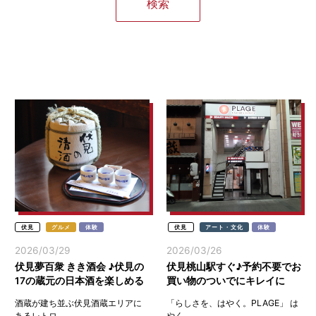
伏見
グルメ
体験
伏見
アート・文化
体験
2026/03/29
2026/03/26
伏見夢百衆 きき酒会 ♪伏見の
伏見桃山駅すぐ♪予約不要でお
17の蔵元の日本酒を楽しめる
買い物のついでにキレイに
(京都伏見)
「理容・美容プラージュ大手
酒蔵が建ち並ぶ伏見酒蔵エリアに
「らしさを、はやく。PLAGE」 は
筋商店街通り店」
あるレトロ...
やく...