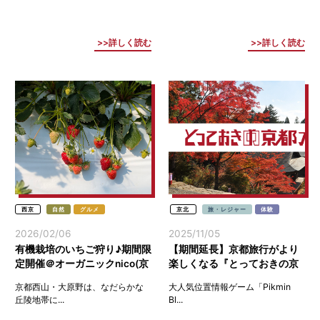
詳しく読む
詳しく読む
西京
自然
グルメ
京北
旅・レジャー
体験
2026/02/06
2025/11/05
有機栽培のいちご狩り♪期間限
【期間延長】京都旅行がより
定開催＠オーガニックnico(京
楽しくなる『とっておきの京
都西京)
都』ポストカードウォークを
京都西山・大原野は、なだらかな
大人気位置情報ゲーム「Pikmin
開催！
丘陵地帯に...
Bl...