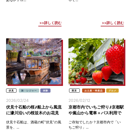
詳しく読む
詳しく読む
伏見
旅・レジャー
体験
西京
お土産・特産品
グルメ
2026/02/24
2026/02/12
伏見十石船の桜♪船上から風流
京都市内でいちご狩り♪京都駅
に濠川沿いの桜並木のお花見
や嵐山から電車＋バス利用で
(伏見桃山)
意外と近い(西京)
伏見十石船は、酒蔵の町“伏見”の風
ご存知でしたか？京都市内で「い
景を、...
ちご狩り」...