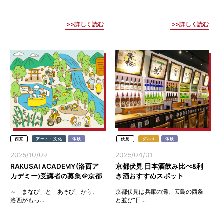
詳しく読む
詳しく読む
西京
アート・文化
体験
伏見
グルメ
体験
2025/10/09
2025/04/01
RAKUSAI ACADEMY(洛西ア
京都伏見 日本酒飲み比べ&利
カデミー)受講者の募集＠京都
き酒おすすめスポット
西京
～「まなび」と「あそび」から、
京都伏見は兵庫の灘、広島の西条
洛西がもっ...
と並び“日...