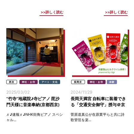
詳しく読む
詳しく読む
西京
神社・お寺
アート・文化
長岡京
神社・お寺
体験
2025/03/02
2024/11/29
“竹寺”地蔵院♪寺ピアノ 毘沙
長岡天満宮 自転車に装着でき
門天様に音楽奉納(京都西京)
る「交通安全御守」授与＠京
都西山
♬♪速報♬♪NHK街角ピアノ スペシ
菅原道真公が在原業平らと共に詩
ャル...
歌管弦を楽...