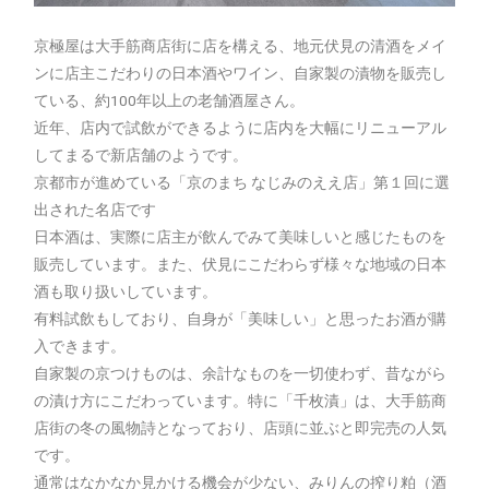
京極屋は大手筋商店街に店を構える、地元伏見の清酒をメイ
ンに店主こだわりの日本酒やワイン、自家製の漬物を販売し
ている、約100年以上の老舗酒屋さん。
近年、店内で試飲ができるように店内を大幅にリニューアル
してまるで新店舗のようです。
京都市が進めている「京のまち なじみのええ店」第１回に選
出された名店です
日本酒は、実際に店主が飲んでみて美味しいと感じたものを
販売しています。また、伏見にこだわらず様々な地域の日本
酒も取り扱いしています。
有料試飲もしており、自身が「美味しい」と思ったお酒が購
入できます。
自家製の京つけものは、余計なものを一切使わず、昔ながら
の漬け方にこだわっています。特に「千枚漬」は、大手筋商
店街の冬の風物詩となっており、店頭に並ぶと即完売の人気
です。
通常はなかなか見かける機会が少ない、みりんの搾り粕（酒