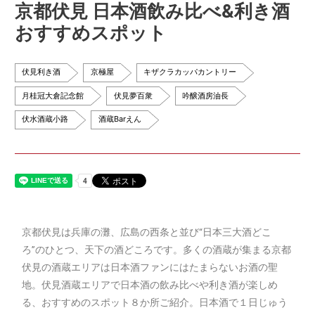
京都伏見 日本酒飲み比べ&利き酒
おすすめスポット
伏見利き酒
京極屋
キザクラカッパカントリー
月桂冠大倉記念館
伏見夢百衆
吟醸酒房油長
伏水酒蔵小路
酒蔵Barえん
京都伏見は兵庫の灘、広島の西条と並び“日本三大酒どこ
ろ”のひとつ、天下の酒どころです。多くの酒蔵が集まる京都
伏見の酒蔵エリアは日本酒ファンにはたまらないお酒の聖
地。伏見酒蔵エリアで日本酒の飲み比べや利き酒が楽しめ
る、おすすめのスポット８か所ご紹介。日本酒で１日じゅう