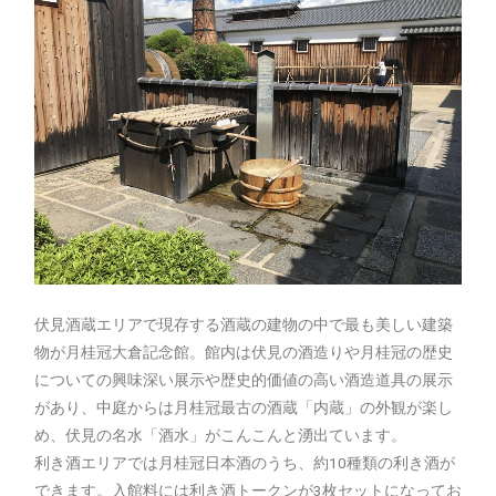
伏見酒蔵エリアで現存する酒蔵の建物の中で最も美しい建築
物が月桂冠大倉記念館。館内は伏見の酒造りや月桂冠の歴史
についての興味深い展示や歴史的価値の高い酒造道具の展示
があり、中庭からは月桂冠最古の酒蔵「内蔵」の外観が楽し
め、伏見の名水「酒水」がこんこんと湧出ています。
利き酒エリアでは月桂冠日本酒のうち、約10種類の利き酒が
できます。入館料には利き酒トークンが3枚セットになってお