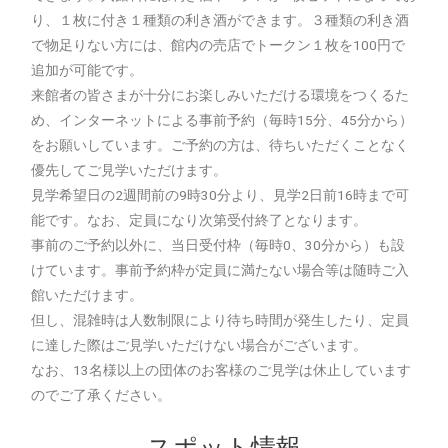
り、１枚に付き１種類の利き酒ができます。３種類の利き酒
で物足りない方には、館内の売店でトークン１枚を100円で
追加が可能です。
来館者の皆さまが十分にお楽しみいただける環境をつくるた
め、インターネットによる事前予約（毎時15分、45分から）
をお願いしています。ご予約の方は、待ちいただくことなく
優先してご見学いただけます。
見学希望日の2週間前の9時30分より、見学2日前16時まで可
能です。なお、定員になり次第受付終了となります。
事前のご予約以外に、当日受付枠（毎時0、30分から）も設
けています。事前予約枠が定員に満たない場合等は随時ご入
館いただけます。
但し、混雑時は人数制限により待ち時間が発生したり、定員
に達した際はご見学いただけない場合がございます。
なお、13名様以上の団体のお客様のご見学は休止しています
のでご了承ください。
スポット情報