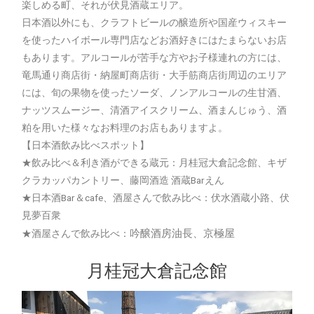
楽しめる町、それが伏見酒蔵エリア。
日本酒以外にも、クラフトビールの醸造所や国産ウィスキー
を使ったハイボール専門店などお酒好きにはたまらないお店
もあります。アルコールが苦手な方やお子様連れの方には、
竜馬通り商店街・納屋町商店街・大手筋商店街周辺のエリア
には、旬の果物を使ったソーダ、ノンアルコールの生甘酒、
ナッツスムージー、清酒アイスクリーム、酒まんじゅう、酒
粕を用いた様々なお料理のお店もありますよ。
【日本酒飲み比べスポット】
★飲み比べ＆利き酒ができる蔵元：月桂冠大倉記念館、キザ
クラカッパカントリー、藤岡酒造 酒蔵Barえん
★日本酒Bar＆cafe、酒屋さんで飲み比べ：伏水酒蔵小路、伏
見夢百衆
吟醸酒房油長、京極屋
★酒屋さんで飲み比べ：
月桂冠大倉記念館