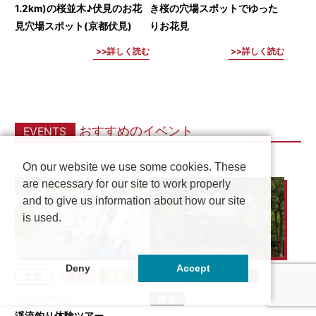
1.2km)の桜並木♪伏見のお花
き桜の穴場スポットでゆった
見穴場スポット(京都伏見)
りお花見
詳しく読む
詳しく読む
おすすめのイベント
EVENTS
On our website we use some cookies. These
are necessary for our site to work properly
and to give us information about how our site
is used.
Deny
Accept
京北
季節
自然
山科
神社・お寺
2026/09/27
歴史
渓流釣り体験ツアー