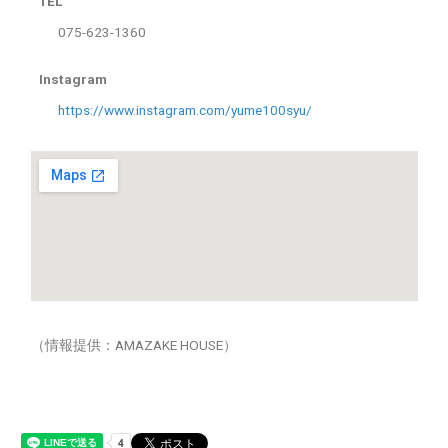
TEL
075-623-1360
Instagram
https://www.instagram.com/yume100syu/
（情報提供：AMAZAKE HOUSE）