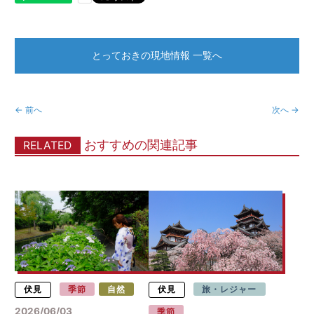
とっておきの現地情報 一覧へ
← 前へ
次へ →
おすすめの関連記事
RELATED
伏見
季節
自然
伏見
旅・レジャー
2026/06/03
季節