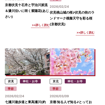
京都伏見十石舟と宇治川派流
2026/02/24
＆濠川沿いに咲く紫陽花(あじ
伏見桃山城の桜♪伏見の街のラ
さい)
ンドマーク模擬天守を彩る桜
(京都伏見)
詳しく読む
詳しく読む
伏見
神社・お寺
京北
神社・お寺
季節
季節
2026/02/24
2026/03/09
七瀬川遊歩道と東高瀬川(約
京都 知る人ぞ知る♪とってお