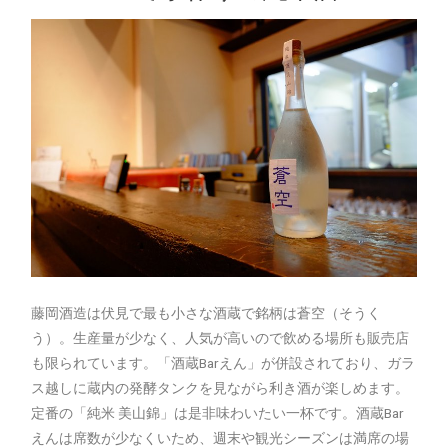
藤岡酒造は伏見で最も小さな酒蔵で銘柄は蒼空（そうく
う）。生産量が少なく、人気が高いので飲める場所も販売店
も限られています。「酒蔵Barえん」が併設されており、ガラ
ス越しに蔵内の発酵タンクを見ながら利き酒が楽しめます。
定番の「純米 美山錦」は是非味わいたい一杯です。酒蔵Bar
えんは席数が少なくいため、週末や観光シーズンは満席の場