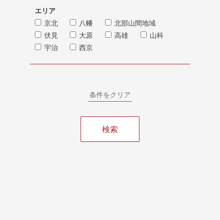
エリア
京北
八幡
北部山間地域
伏見
大原
高雄
山科
宇治
西京
条件をクリア