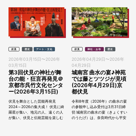
伏見
歴史
アート・文化
伏見
神社・お寺
歴史
2026年03月15日
〜
2026年
2026年04月29日
〜
2026年
03月15日
04月29日
第3回伏見の神社が舞
城南宮 曲水の宴♪神苑
台の能・狂言再発見＠
では藤とツツジが見頃
京都市呉竹文化センタ
(2026年4月29日)京
ー(2026年3月15日)
都伏見
伏見を舞台とした芸能再発見
令和8年度（2026年）の曲水の宴
2024～2026の集大成！ 伏見に綺
の参観申し込み受付は3月31日締
羅星が集い、地元の人、遠くの人
切 城南宮の曲水の宴（きょくすい
が集い、伏見と伝統芸能を楽しむ
のうたげ）は、奈良時代から平安
3年間の最終年！​2024年に講談、
時代にかけて宮中で催された貴族
浪曲、落語の講演を実施し、
の優雅な歌会を再現した行事で、
202...
京都を代表...