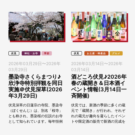
2026年...
度、最初のコ...
伏見
神社・お寺
季節
伏見
お土産・特産品
グルメ
2026年03月29日
〜
2026年
2026年03月14日
〜
2026年
03月29日
03月14日
墨染寺さくらまつり♪
酒どころ伏見♪2026年
欣浄寺特別拝観を同日
春の蔵開き＆日本酒イ
実施＠伏見深草(2026
ベント情報(3月14日一
年3月29日)
斉開催)
伏見深草の日蓮宗の寺院、墨染寺
伏見では、新酒の季節に多くの蔵
（ぼくせんじ）は、別名「桜寺」
元で「蔵開き」が行われ、それぞ
とも称され、墨染桜の伝説のお寺
れの蔵元が趣向を凝らしたイベン
として知られています。毎年恒例
トや限定酒の販売で新酒の完成を
「墨染寺さくらまつり」が、
祝います。また、日本酒にちなん
2026年3月29日（日）に開催し
だイベントも開催されます。何