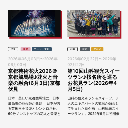
伏見
季節
アート・文化
山科
歴史
グルメ
2026年06月03日
〜
2026年
2026年02月22日
〜
2026年
06月03日
02月22日
京都芸術花火2026＠
第10回⼭科観光スイー
京都競馬場♪花火と音
ツラン♪桜名所を巡る
楽の融合(6月3日)京都
お花見ラン(2026年4
伏見
月5日)
日本一美しい京都競馬場に、日本
山科の観光＆ラン＆スイーツ、3
最高峰の花火師が集結！ 日本が誇
人のエキスパートの叡智が融合し
る芸術玉を音楽とシンクロさせ、
て生まれた新企画「山科観光スイ
60分ノンストップの花火と音楽と
ーツラン」。2024年9月に初開催
の融合を視覚と聴覚と通じて楽し
し、毎回大好評の企画で今回で10
める花火大会「京都芸術花火」。
回目の開催を迎えます。2026年