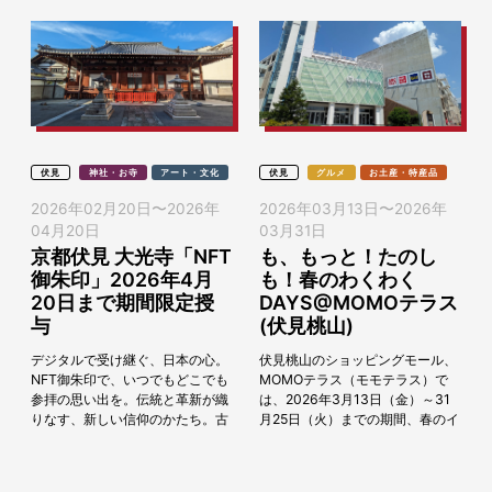
伏見
神社・お寺
アート・文化
伏見
グルメ
お土産・特産品
2026年02月20日
〜
2026年
2026年03月13日
〜
2026年
04月20日
03月31日
京都伏見 大光寺「NFT
も、もっと！たのし
御朱印」2026年4月
も！春のわくわく
20日まで期間限定授
DAYS@MOMOテラス
与
(伏見桃山)
デジタルで受け継ぐ、日本の心。
伏見桃山のショッピングモール、
NFT御朱印で、いつでもどこでも
MOMOテラス（モモテラス）で
参拝の思い出を。伝統と革新が織
は、2026年3月13日（金）～31
りなす、新しい信仰のかたち。古
月25日（火）までの期間、春のイ
都京都より、日本の信仰と心を全
ベント「も、もっと！たのしも！
国、そして全世界の皆様へ。NFT
春のわくわくDAYS」を開催しま
御朱印は、伝統的...
す。期間中...