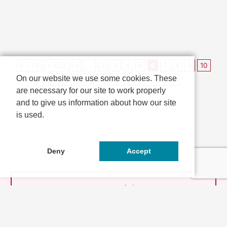
ます。本殿ステージで...
と、今年は3月14日（...
6 / 75
« 先頭
«
...
2
3
4
5
6
7
8
9
10
On our website we use some cookies. These
11
...
20
30
40
...
»
最後 »
are necessary for our site to work properly
and to give us information about how our site
is used.
Deny
Accept
とっておきの京都とは