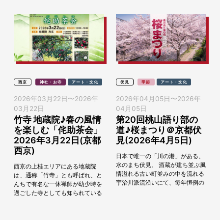
西京
神社・お寺
アート・文化
伏見
季節
アート・文化
2026年03月22日
〜
2026年
2026年04月05日
〜
2026年
03月22日
04月05日
竹寺 地蔵院♪春の風情
第20回桃山語り部の
を楽しむ「侘助茶会」
道♪桜まつり＠京都伏
2026年3月22日(京都
見(2026年4月5日)
西京)
日本で唯一の「川の港」がある、
水のまち伏見。 酒蔵が建ち並ぶ風
西京の上桂エリアにある地蔵院
情溢れる古い町並みの中を流れる
は、通称「竹寺」とも呼ばれ、と
宇治川派流沿いにて、毎年恒例の
んちで有名な一休禅師が幼少時を
伏見の桜まつり、第20回桃山語り
過ごした寺としても知られている
部の道「 桜まつり」を2026年4
古刹の禅寺。 三月弥生、地蔵院の
月5日（日...
枯山水庭園「十六羅漢の庭」に
は、開基細川頼之公忌...