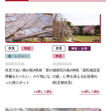
伏見
季節
伏見
神社・お寺
旅・レジャー
季節
2026/02/24
2026/02/24
伏見であい橋の桜♪映画「君の
城南宮の桜♪神苑「源氏物語花
膵臓をたべたい」ロケ地にな
の庭」に華を添える紅枝垂れ
った桜スポット
桜(京都伏見)
詳しく読む
詳しく読む