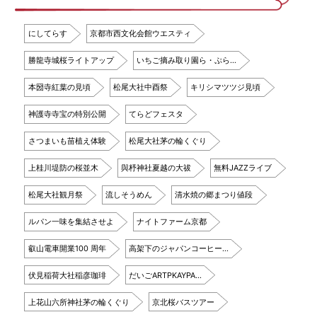
にしてらす
京都市西文化会館ウエスティ
勝龍寺城桜ライトアップ
いちご摘み取り園ら・ぷら…
本圀寺紅葉の見頃
松尾大社中酉祭
キリシマツツジ見頃
神護寺寺宝の特別公開
てらどフェスタ
さつまいも苗植え体験
松尾大社茅の輪くぐり
上桂川堤防の桜並木
與杼神社夏越の大祓
無料JAZZライブ
松尾大社観月祭
流しそうめん
清水焼の郷まつり値段
ルパン一味を集結させよ
ナイトファーム京都
叡山電車開業100 周年
高架下のジャパンコーヒー…
伏見稲荷大社稲彦珈琲
だいごARTPKAYPA…
上花山六所神社茅の輪くぐり
京北桜バスツアー