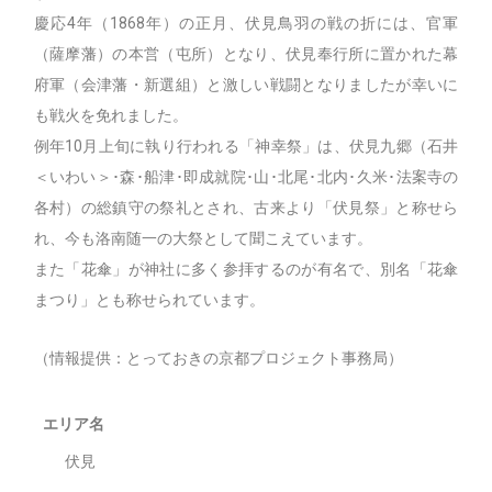
慶応4年（1868年）の正月、伏見鳥羽の戦の折には、官軍
（薩摩藩）の本営（屯所）となり、伏見奉行所に置かれた幕
府軍（会津藩・新選組）と激しい戦闘となりましたが幸いに
も戦火を免れました。
例年10月上旬に執り行われる「神幸祭」は、伏見九郷（石井
＜いわい＞･森･船津･即成就院･山･北尾･北内･久米･法案寺の
各村）の総鎮守の祭礼とされ、古来より「伏見祭」と称せら
れ、今も洛南随一の大祭として聞こえています。
また「花傘」が神社に多く参拝するのが有名で、別名「花傘
まつり」とも称せられています。
（情報提供：とっておきの京都プロジェクト事務局）
エリア名
伏見