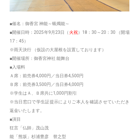
■催名：御香宮 神能～蝋燭能～
■開催日時：2025年9月23日（
火祝
）18：30～20：30 （開場
17：45）
※雨天決行 （仮設の大屋根を設置しております）
■開催場所：御香宮神社 能舞台
■入場料
Ａ席：前売券4,000円／当日券4,500円
Ｂ席：前売券3,500円／当日券4,000円
※学生はＡ、Ｂ席共に1,000円割引
※当日窓口で学生証提示によりご本人を確認させていただき
返金いたします。
■演目
狂言「仏師」茂山茂
能「熊坂」杉浦豊彦 替之型