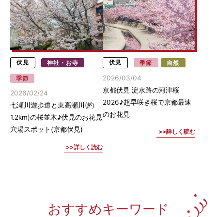
伏見
神社・お寺
伏見
季節
自然
2026/03/04
季節
京都伏見 淀水路の河津桜
2026/02/24
2026♪超早咲き桜で京都最速
七瀬川遊歩道と東高瀬川(約
のお花見
1.2km)の桜並木♪伏見のお花見
穴場スポット(京都伏見)
詳しく読む
詳しく読む
おすすめキーワード