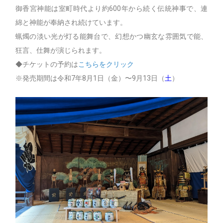
御香宮神能は室町時代より約600年から続く伝統神事で、連
綿と神能が奉納され続けています。
蝋燭の淡い光が灯る能舞台で、幻想かつ幽玄な雰囲気で能、
狂言、仕舞が演じられます。
◆チケットの予約は
こちらをクリック
※発売期間は令和7年8月1日（金）〜9月13日（
土
）