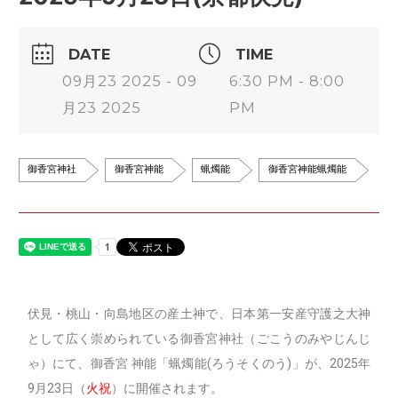
DATE
TIME
09月23 2025 - 09
6:30 PM - 8:00
月23 2025
PM
御香宮神社
御香宮神能
蝋燭能
御香宮神能蝋燭能
伏見・桃山・向島地区の産土神で、日本第一安産守護之大神
として広く崇められている御香宮神社（ごこうのみやじんじ
ゃ）にて、御香宮 神能「蝋燭能(ろうそくのう)」が、2025年
9月23日（
火祝
）に開催されます。