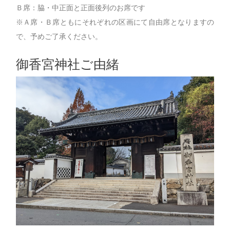
Ｂ席：脇・中正面と正面後列のお席です
※Ａ席・Ｂ席ともにそれぞれの区画にて自由席となりますの
で、予めご了承ください。
御香宮神社ご由緒