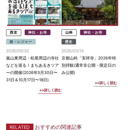
西京
神社・お寺
山科
神社・お寺
旅・レジャー
歴史
2026/05/30
2026/03/14
嵐山東周辺・松尾周辺の寺社
京都山科「安祥寺」2026年特
などを巡る！まちあるきツア
別拝観(通常非公開・限定日の
ーの開催(2026年5月30日〜
み公開)
31日＆10月17日〜18日)
詳しく読む
詳しく読む
おすすめの関連記事
RELATED