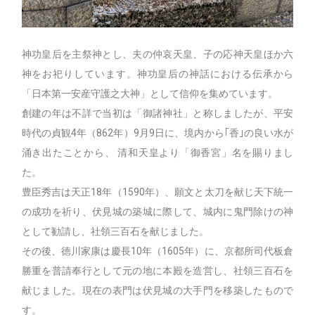
神功皇后を主祭神とし、夫の仲哀天皇、子の応神天皇ほか六
神をお祀りしています。神功皇后の神話における伝承から
「日本第一安産守護之大神」として信仰を集めています。
創建の年は不詳で当初は「御諸神社」と称しましたが、平安
時代の貞観4年（862年）9月9日に、境内から｢香｣の良い水が
涌き出たことから、 清和天皇より「御香宮」名を賜りまし
た。
豊臣秀吉は天正18年（1590年）、願文と太刀を献じ天下統一
の成功を祈り、伏見城の築城に際して、城内に鬼門除けの神
として勧請し、社領三百石を献じました。
その後、徳川家康は慶長10年（1605年）に、京都所司代板倉
勝重を普請奉行として元の地に本殿を造営し、社領三百石を
献じました。現在の表門は伏見城の大手門を移築したもので
す。