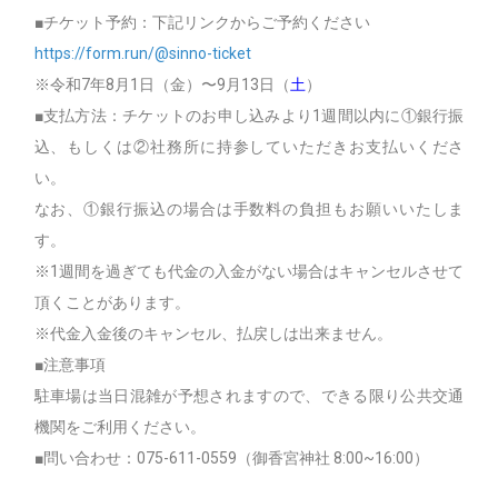
■チケット予約：下記リンクからご予約ください
https://form.run/@sinno-ticket
※令和7年8月1日（金）〜9月13日（
土
）
■支払方法：チケットのお申し込みより1週間以内に①銀行振
込、もしくは②社務所に持参していただきお支払いくださ
い。
なお、①銀行振込の場合は手数料の負担もお願いいたしま
す。
※1週間を過ぎても代金の入金がない場合はキャンセルさせて
頂くことがあります。
※代金入金後のキャンセル、払戻しは出来ません。
■注意事項
駐車場は当日混雑が予想されますので、できる限り公共交通
機関をご利用ください。
■問い合わせ：075-611-0559（御香宮神社 8:00~16:00）