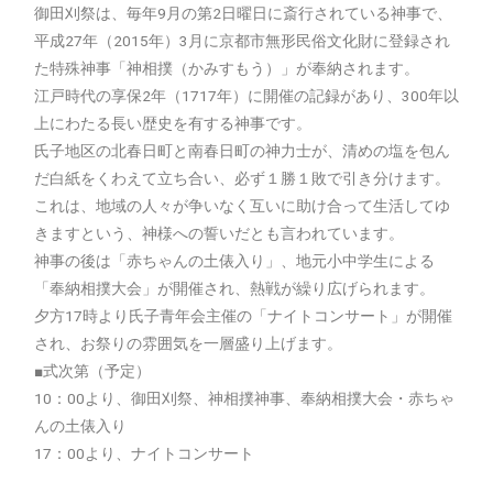
御田刈祭は、毎年9月の第2日曜日に斎行されている神事で、
平成27年（2015年）3月に京都市無形民俗文化財に登録され
た特殊神事「神相撲（かみすもう）」が奉納されます。
江戸時代の享保2年（1717年）に開催の記録があり、300年以
上にわたる長い歴史を有する神事です。
氏子地区の北春日町と南春日町の神力士が、清めの塩を包ん
だ白紙をくわえて立ち合い、必ず１勝１敗で引き分けます。
これは、地域の人々が争いなく互いに助け合って生活してゆ
きますという、神様への誓いだとも言われています。
神事の後は「赤ちゃんの土俵入り」、地元小中学生による
「奉納相撲大会」が開催され、熱戦が繰り広げられます。
夕方17時より氏子青年会主催の「ナイトコンサート」が開催
され、お祭りの雰囲気を一層盛り上げます。
■式次第（予定）
10：00より、御田刈祭、神相撲神事、奉納相撲大会・赤ちゃ
んの土俵入り
17：00より、ナイトコンサート