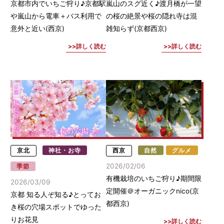
京都市内でいちご狩り♪京都駅
嵐山のスグ近く♪渡月橋が一望
や嵐山から電車＋バス利用で
の桜の絶景や桜の隠れ寺は混
意外と近い(西京)
雑知らず(京都西京)
詳しく読む
詳しく読む
京北
神社・お寺
西京
自然
グルメ
2026/02/06
季節
有機栽培のいちご狩り♪期間限
2026/03/09
定開催＠オーガニックnico(京
京都 知る人ぞ知る♪とってお
都西京)
き桜の穴場スポットでゆった
りお花見
詳しく読む