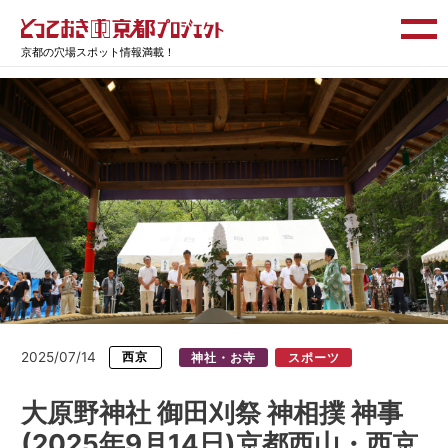
京都の穴場スポット情報満載！
2025/07/14
西京
神社・お寺
スポーツ
大原野神社 御田刈祭 神相撲 神事
(2025年9月14日)京都西山・西京