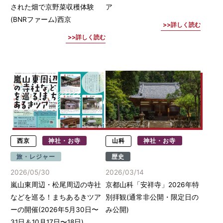
された畑で京野菜収穫体験
ア
(BNRファーム)西京
詳しく読む
詳しく読む
西京
神社・お寺
山科
神社・お寺
旅・レジャー
歴史
2026/05/30
2026/03/14
嵐山東周辺・松尾周辺の寺社
京都山科「安祥寺」2026年特
などを巡る！まちあるきツア
別拝観(通常非公開・限定日の
ーの開催(2026年5月30日〜
み公開)
31日＆10月17日〜18日)