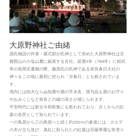
大原野神社ご由緒
源氏物語の作者・紫式部が氏神として崇めた大原野神社は京
都西山の小塩山麓に鎮座する古社。延暦3年（784年）に桓武
帝の長岡京遷都の際、藤原氏の氏神である奈良春日大社の
神々をこの地に最初に祀られ「京春日」とも称されていま
す。
境内には狛犬ならぬ狛鹿や鹿の手水舎、授与品も鹿のお守り
やおみくじなど奈良との縁の深さが感じられます。
平安時代には新古今和歌集にも歌われており、古くからの紅
葉の名所として知られています。
一の鳥居から三の鳥居へと続く約200ｍの参道には、カエデ
の木が立ち並び、真紅に彩られたの紅葉は荘厳華麗な朱塗り