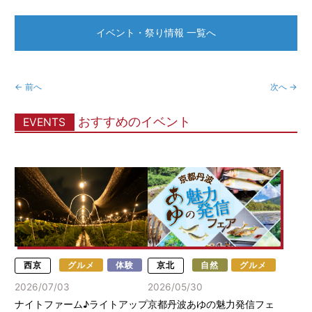
イベント・祭り情報 一覧へ
← 前へ
次へ →
おすすめのイベント
EVENTS
西京
グルメ
体験
京北
自然
グルメ
2026/07/03
2026/05/30
ナイトファーム♪ライトアップ
京都丹波あゆの魅力発信フェ