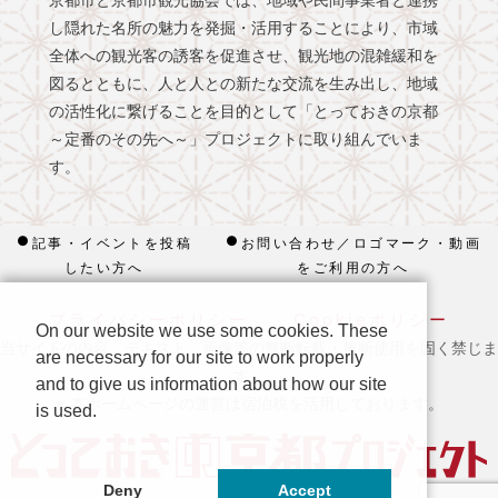
し隠れた名所の魅力を発掘・活用することにより、市域
全体への観光客の誘客を促進させ、観光地の混雑緩和を
図るとともに、人と人との新たな交流を生み出し、地域
の活性化に繋げることを目的として「とっておきの京都
～定番のその先へ～」プロジェクトに取り組んでいま
す。
記事・イベントを投稿
お問い合わせ／ロゴマーク・動画
したい方へ
をご利用の方へ
プライバシーポリシー
Cookieポリシー
On our website we use some cookies. These
当サイトの内容、テキスト、画像等の無断転載・無断使用を固く禁じま
are necessary for our site to work properly
す。
and to give us information about how our site
※ 本ホームページの運営は宿泊税を活用しております。
is used.
Deny
Accept