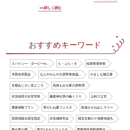
詳しく読む
おすすめキーワード
スパイシー・ダービーin…
ら・ぷら～す
稲荷祭環幸祭
木曽名所図会
なんやかんや大原野推進協…
やましな矯正展
京都あじさい見どころ
高雄もみぢ家川床料理
伏見稲荷大社宵宮祭
藤森神社茅の輪くぐり
山科三之宮
農家体験プラン
草のたね夏フェスタ
鉄道かさねおしラリー
琵琶湖疏水国宝指定
伏見城研究会
国宝京都ロケ地聖地巡礼
藤の森公園
第3ひまわりフェスタ
齊藤酒造英勲蔵開き