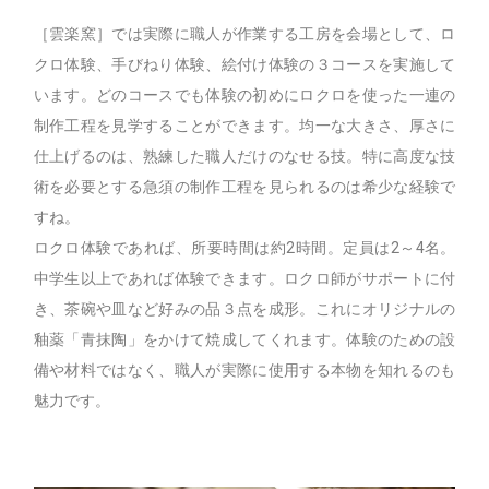
［雲楽窯］では実際に職人が作業する工房を会場として、ロ
クロ体験、手びねり体験、絵付け体験の３コースを実施して
います。どのコースでも体験の初めにロクロを使った一連の
制作工程を見学することができます。均一な大きさ、厚さに
仕上げるのは、熟練した職人だけのなせる技。特に高度な技
術を必要とする急須の制作工程を見られるのは希少な経験で
すね。
ロクロ体験であれば、所要時間は約2時間。定員は2～4名。
中学生以上であれば体験できます。ロクロ師がサポートに付
き、茶碗や皿など好みの品３点を成形。これにオリジナルの
釉薬「青抹陶」をかけて焼成してくれます。体験のための設
備や材料ではなく、職人が実際に使用する本物を知れるのも
魅力です。