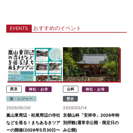
おすすめのイベント
EVENTS
西京
神社・お寺
山科
神社・お寺
旅・レジャー
歴史
2026/05/30
2026/03/14
嵐山東周辺・松尾周辺の寺社
京都山科「安祥寺」2026年特
などを巡る！まちあるきツア
別拝観(通常非公開・限定日の
ーの開催(2026年5月30日〜
み公開)