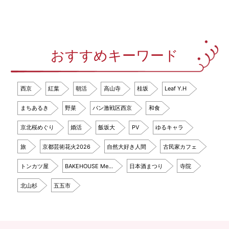
おすすめキーワード
西京
紅葉
朝活
高山寺
桂坂
Leaf Y.H
まちあるき
野菜
パン激戦区西京
和食
京北桜めぐり
婚活
飯坂大
PV
ゆるキャラ
旅
京都芸術花火2026
自然大好き人間
古民家カフェ
トンカツ屋
BAKEHOUSE Me…
日本酒まつり
寺院
北山杉
五五市