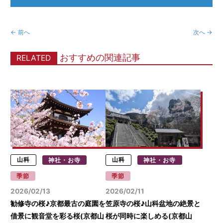
← 前へ
次へ →
おすすめの関連記事
RELATED
山科
神社・お寺
山科
神社・お寺
季節
季節
2026/02/13
2026/02/11
勧修寺の桜♪京都最古の庭園を
笠原寺の桜♪山科盆地の絶景と
借景に観音堂を彩る桜(京都山
桜が同時に楽しめる(京都山