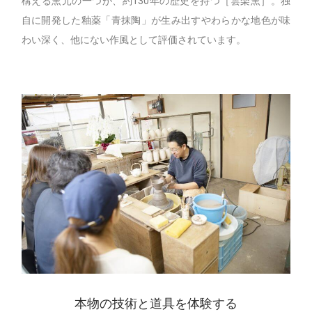
構える窯元の一つが、約130年の歴史を持つ［雲楽窯］。独
自に開発した釉薬「青抹陶」が生み出すやわらかな地色が味
わい深く、他にない作風として評価されています。
本物の技術と道具を体験する