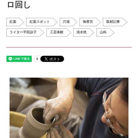
ロ回し
紅葉
紅葉スポット
穴場
御香宮
取材記事
ライター平田詠子
工芸体験
清水焼
山科