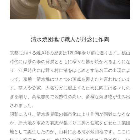
清水焼団地で職人が丹念に作陶
京都における焼き物の歴史は1200年余り前に遡ります。桃山
時代には茶の湯の発展とともに様々な器が焼かれるようにな
り、江戸時代には野々村仁清をはじめとする名工の出現によ
って、京焼・清水焼はひとつの頂点を迎えたと言われていま
す。茶人や公家、大名などに献上するために陶工は各々しの
ぎを削り、高級志向で装飾性の高い、多様な焼き物が生み出
されました。
昭和に入り、清水坂界隈の都市化により作陶が困難になるな
か、新天地を求める有志が集まり工房と住宅を併せた工業団
地として誕生したのが、山科にある清水焼団地です。ここに