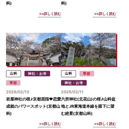
科)
科)
詳しく読む
詳しく読む
山科
神社・お寺
山科
季節
季節
神社・お寺
2026/02/13
2026/02/11
岩屋神社の桜♪京都屈指♥恋愛
六所神社(北花山)の桜♪山科盆
成就のパワースポット(京都山
地とJR東海道本線を眼下に望
科)
む絶景(京都山科)
詳しく読む
詳しく読む