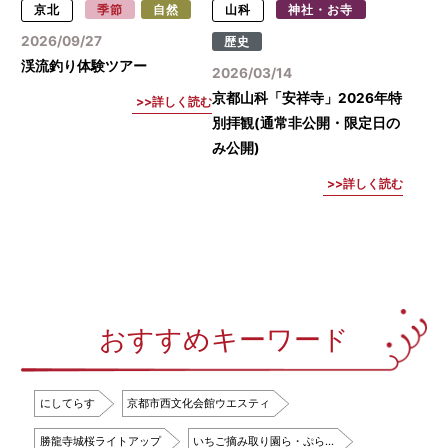
京北
季節
自然
山科
神社・お寺
2026/09/27
歴史
渓流釣り体験ツアー
2026/03/14
京都山科「安祥寺」2026年特
詳しく読む
別拝観(通常非公開・限定日の
み公開)
詳しく読む
おすすめキーワード
にしてらす
京都市西文化会館ウエスティ
勝龍寺城桜ライトアップ
いちご摘み取り園ら・ぷら…