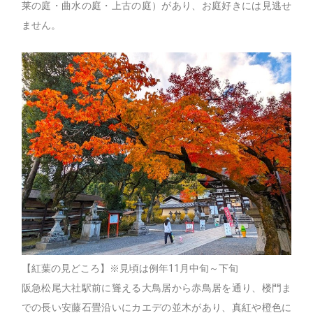
莱の庭・曲水の庭・上古の庭）があり、お庭好きには見逃せ
ません。
【紅葉の見どころ】※見頃は例年11月中旬～下旬
阪急松尾大社駅前に聳える大鳥居から赤鳥居を通り、楼門ま
での長い安藤石畳沿いにカエデの並木があり、真紅や橙色に