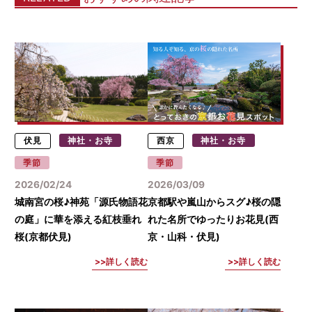
伏見
神社・お寺
西京
神社・お寺
季節
季節
2026/02/24
2026/03/09
城南宮の桜♪神苑「源氏物語花
京都駅や嵐山からスグ♪桜の隠
の庭」に華を添える紅枝垂れ
れた名所でゆったりお花見(西
桜(京都伏見)
京・山科・伏見)
詳しく読む
詳しく読む