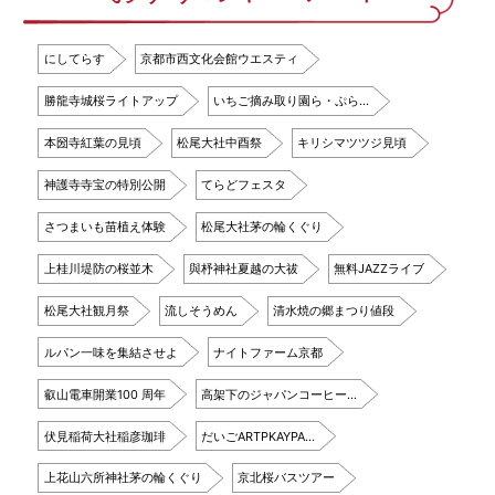
にしてらす
京都市西文化会館ウエスティ
勝龍寺城桜ライトアップ
いちご摘み取り園ら・ぷら…
本圀寺紅葉の見頃
松尾大社中酉祭
キリシマツツジ見頃
神護寺寺宝の特別公開
てらどフェスタ
さつまいも苗植え体験
松尾大社茅の輪くぐり
上桂川堤防の桜並木
與杼神社夏越の大祓
無料JAZZライブ
松尾大社観月祭
流しそうめん
清水焼の郷まつり値段
ルパン一味を集結させよ
ナイトファーム京都
叡山電車開業100 周年
高架下のジャパンコーヒー…
伏見稲荷大社稲彦珈琲
だいごARTPKAYPA…
上花山六所神社茅の輪くぐり
京北桜バスツアー