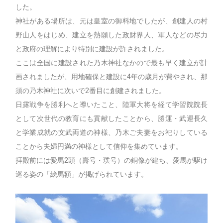
した。
神社がある場所は、元は皇室の御料地でしたが、創建人の村
野山人をはじめ、建立を熱願した政財界人、軍人などの尽力
と政府の理解により特別に建設が許されました。
ここは全国に建設された乃木神社なかので最も早く建立が計
画されましたが、用地確保と建設に4年の歳月が費やされ、那
須の乃木神社に次いで2番目に創建されました。
日露戦争を勝利へと導いたこと、陸軍大将を経て学習院院長
として次世代の教育にも貢献したことから、勝運・武運長久
と学業成就の文武両道の神様、乃木ご夫妻をお祀りしている
ことから夫婦円満の神様として信仰を集めています。
拝殿前には愛馬2頭（壽号・璞号）の銅像が建ち、愛馬が駆け
巡る姿の「絵馬額」が掲げられています。