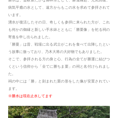
病気平癒の水として、遠方からもこの水を求めて参拝されて
います。
湧水が復活したその日、奇しくも参拝に来られた方が、これ
も何かの御縁と新しい手水鉢とともに「勝栗像」を祀る祠の
寄進を申し出られました。
「勝粟」は昔、戦場に出る武士がこれを食べて出陣したとい
う故事に倣っており、乃木大将の大好物でもありました。
そこで、参拝される方の身と心、行為の全てが勝運に結びつ
くという信仰から「全てに勝ちま栗」の祠と名付けられまし
た。
祠の中には「勝」と刻まれた栗の形をした像が安置されてい
ます。
※勝水は現在止水してます