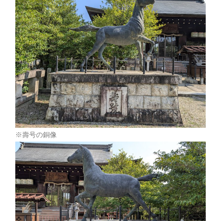
※壽号の銅像