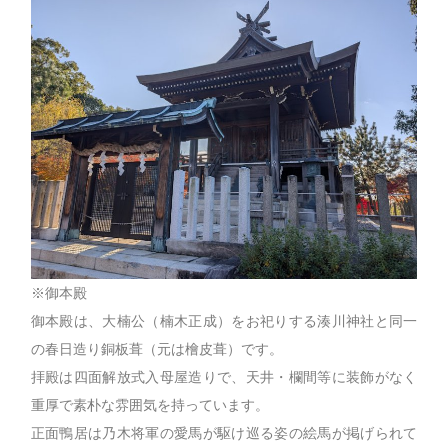
※御本殿
御本殿は、大楠公（楠木正成）をお祀りする湊川神社と同一
の春日造り銅板葺（元は檜皮葺）です。
拝殿は四面解放式入母屋造りで、天井・欄間等に装飾がなく
重厚で素朴な雰囲気を持っています。
正面鴨居は乃木将軍の愛馬が駆け巡る姿の絵馬が掲げられて