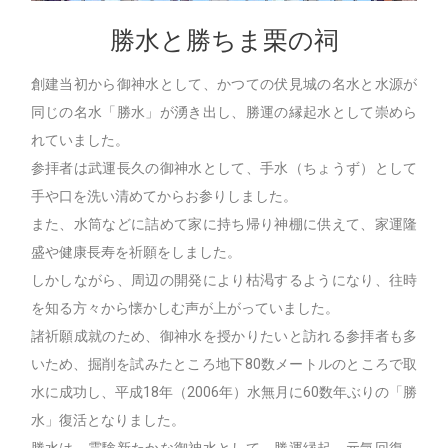
勝水と勝ちま栗の祠
創建当初から御神水として、かつての伏見城の名水と水源が
同じの名水「勝水」が湧き出し、勝運の縁起水として崇めら
れていました。
参拝者は武運長久の御神水として、手水（ちょうず）として
手や口を洗い清めてからお参りしました。
また、水筒などに詰めて家に持ち帰り神棚に供えて、家運隆
盛や健康長寿を祈願をしました。
しかしながら、周辺の開発により枯渇するようになり、往時
を知る方々から懐かしむ声が上がっていました。
諸祈願成就のため、御神水を授かりたいと訪れる参拝者も多
いため、掘削を試みたところ地下80数メートルのところで取
水に成功し、平成18年（2006年）水無月に60数年ぶりの「勝
水」復活となりました。
勝水は、霊験新たかな御神水として、勝運縁起、元気回復、