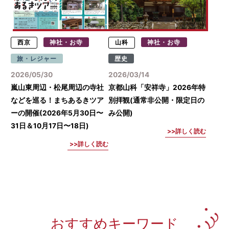
西京
神社・お寺
山科
神社・お寺
旅・レジャー
歴史
2026/05/30
2026/03/14
嵐山東周辺・松尾周辺の寺社
京都山科「安祥寺」2026年特
などを巡る！まちあるきツア
別拝観(通常非公開・限定日の
ーの開催(2026年5月30日〜
み公開)
31日＆10月17日〜18日)
詳しく読む
詳しく読む
おすすめキーワード