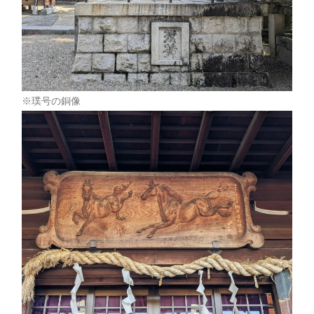
※璞号の銅像