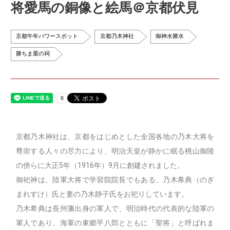
将愛馬の銅像と絵馬＠京都伏見
京都午年パワースポット
京都乃木神社
御神水勝水
勝ちま栗の祠
京都乃木神社は、京都をはじめとした全国各地の乃木大将を
尊崇する人々の尽力により、明治天皇が静かに眠る桃山御陵
の傍らに大正5年（1916年）9月に創建されました。
御祀神は、陸軍大将で学習院院長でもある、乃木希典（のぎ
まれすけ）氏と妻の乃木靜子氏をお祀りしています。
乃木希典は長州藩出身の軍人で、明治時代の代表的な陸軍の
軍人であり、海軍の東郷平八郎とともに「聖将」と呼ばれま