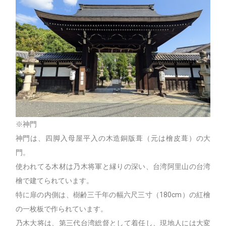
※神門
神門は、四脚入母屋平入の木造銅版葺（元は檜皮葺）の大
門。
使われてる木材は乃木将軍と縁りの深い、台湾阿里山の台湾
檜で建てられています。
特に扉の内側は、樹齢三千年の幅六尺三寸（180cm）の紅檜
の一枚板で作られています。
乃木大将は、第三代台湾総督として着任し、現地人には大変