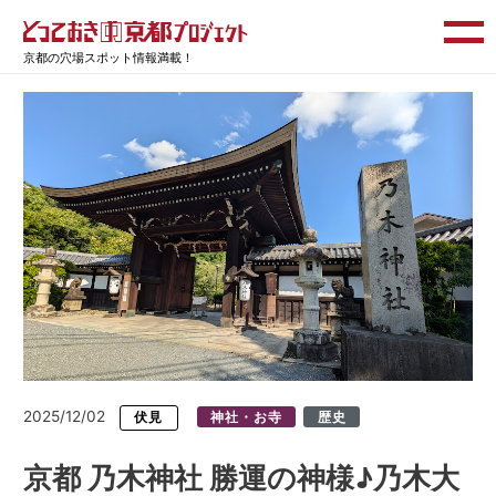
京都の穴場スポット情報満載！
2025/12/02
伏見
神社・お寺
歴史
京都 乃木神社 勝運の神様♪乃木大