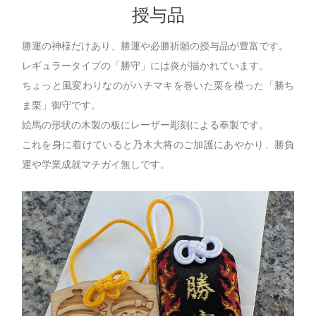
授与品
勝運の神様だけあり、勝運や必勝祈願の授与品が豊富です。
レギュラータイプの「勝守」には炎が描かれています。
ちょっと風変わりなのがハチマキを巻いた栗を模った「勝ち
ま栗」御守です。
絵馬の形状の木製の板にレーザー彫刻による奉製です。
これを身に着けていると乃木大将のご加護にあやかり、勝負
運や学業成就マチガイ無しです。