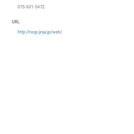
075-601-5472
URL
http://nogi-jinja.jp/web/