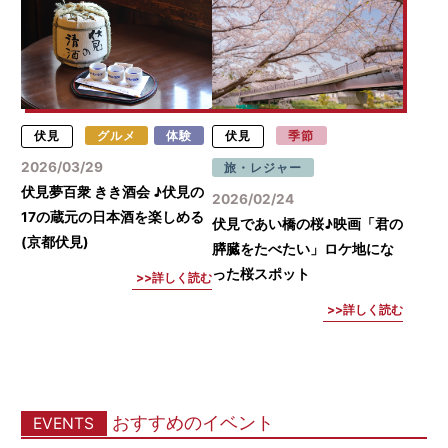
伏見
グルメ
体験
伏見
季節
2026/03/29
旅・レジャー
伏見夢百衆 きき酒会 ♪伏見の
2026/02/24
17の蔵元の日本酒を楽しめる
伏見であい橋の桜♪映画「君の
(京都伏見)
膵臓をたべたい」ロケ地にな
った桜スポット
詳しく読む
詳しく読む
おすすめのイベント
EVENTS