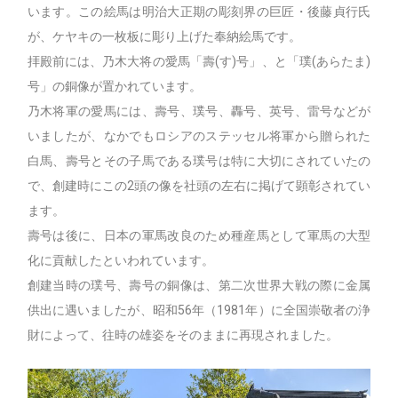
います。この絵馬は明治大正期の彫刻界の巨匠・後藤貞行氏
が、ケヤキの一枚板に彫り上げた奉納絵馬です。
拝殿前には、乃木大将の愛馬「壽(す)号」、と「璞(あらたま)
号」の銅像が置かれています。
乃木将軍の愛馬には、壽号、璞号、轟号、英号、雷号などが
いましたが、なかでもロシアのステッセル将軍から贈られた
白馬、壽号とその子馬である璞号は特に大切にされていたの
で、創建時にこの2頭の像を社頭の左右に掲げて顕彰されてい
ます。
壽号は後に、日本の軍馬改良のため種産馬として軍馬の大型
化に貢献したといわれています。
創建当時の璞号、壽号の銅像は、第二次世界大戦の際に金属
供出に遇いましたが、昭和56年（1981年）に全国崇敬者の浄
財によって、往時の雄姿をそのままに再現されました。