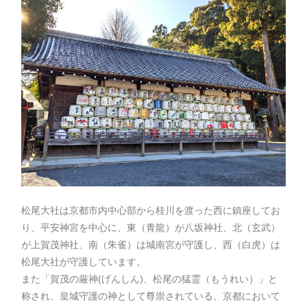
松尾大社は京都市内中心部から桂川を渡った西に鎮座してお
り、平安神宮を中心に、東（青龍）が八坂神社、北（玄武）
が上賀茂神社、南（朱雀）は城南宮が守護し、西（白虎）は
松尾大社が守護しています。
また「賀茂の厳神(げんしん)、松尾の猛霊（もうれい）」と
称され、皇城守護の神として尊崇されている、京都において