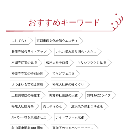
おすすめキーワード
にしてらす
京都市西文化会館ウエスティ
勝龍寺城桜ライトアップ
いちご摘み取り園ら・ぷら…
本圀寺紅葉の見頃
松尾大社中酉祭
キリシマツツジ見頃
神護寺寺宝の特別公開
てらどフェスタ
さつまいも苗植え体験
松尾大社茅の輪くぐり
上桂川堤防の桜並木
與杼神社夏越の大祓
無料JAZZライブ
松尾大社観月祭
流しそうめん
清水焼の郷まつり値段
ルパン一味を集結させよ
ナイトファーム京都
叡山電車開業100 周年
高架下のジャパンコーヒー…