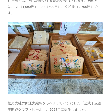
社務所では、同じ絵柄の干支絵馬が授与されます。初穂料
は、 大（1,000円）、小（700円）、立絵馬（2,500円）で
す。
松尾大社の開運大絵馬をラベルデザインにした「公式干支絵
馬開運クラフトビール」が2025年に誕生しました。