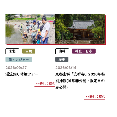
京北
自然
山科
神社・お寺
旅・レジャー
歴史
2026/09/27
2026/03/14
渓流釣り体験ツアー
京都山科「安祥寺」2026年特
別拝観(通常非公開・限定日の
詳しく読む
み公開)
詳しく読む