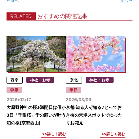
← 前へ
次へ →
おすすめの関連記事
RELATED
西京
神社・お寺
京北
神社・お寺
季節
季節
2026/02/17
2026/03/09
大原野神社の桜♪満開日は僅か
京都 知る人ぞ知る♪とってお
3日「千眼桜」千の願いが叶う
き桜の穴場スポットでゆった
幻の桜(京都西山)
りお花見
詳しく読む
詳しく読む