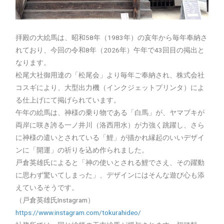
拝殿の大絵馬は、昭和58年（1983年）の亥年から毎年奉納さ
れており、今回の令和8年（2026年）午年で43回目の掲出と
なります。
松尾大社御用達の「松尾会」より毎年ご奉納され、株式会社
コスギにより、大型出力機（インクジェットプリンタ）によ
る仕上げにて掲げられています。
午年の絵馬は、神様の乗り物である「白馬」が、ヤマブキが
両岸に咲き誇る一ノ井川（洛西用水）が力強く跳躍し、さら
に神様の遣いとされている「鯉」が描かれ縁起のいいデザイ
ンに「開運」の祈りを込め作られました。
戸倉英雄氏によると「神の使いとされる鯉でさえ、その躍動
に思わず驚いてしまった」、デザインにはそんな遊び心も添
えているそうです。
（戸倉英雄氏Instagram）
https://www.instagram.com/tokurahideo/