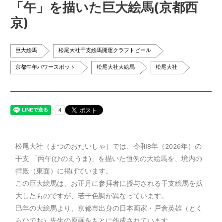
「午」を描いた巨大絵馬(京都西
京)
巨大絵馬
松尾大社干支絵馬開運クラフトビール
京都午年パワースポット
松尾大社大絵馬
松尾大社
松尾大社（まつのおたいしゃ）では、令和8年（2026年）の
干支 「丙午(ひのえうま)」を描いた恒例の大絵馬を、境内の
拝殿（東面）に掲げています。
この巨大絵馬は、お正月に参拝者に授与される干支絵馬を拡
大したものですが、若干色調が異なっています。
巳年の大絵馬より、京都市出身の日本画家・戸倉英雄（とく
らひでお）先生の原画をもとに作成されています。