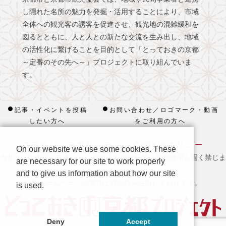
し隠れた名所の魅力を発掘・活用することにより、市域
全体への観光客の誘客を促進させ、観光地の混雑緩和を
図るとともに、人と人との新たな交流を生み出し、地域
の活性化に繋げることを目的として「とっておきの京都
～定番のその先へ～」プロジェクトに取り組んでいま
す。
記事・イベントを投稿
お問い合わせ／ロゴマーク・動画
したい方へ
をご利用の方へ
プライバシーポリシー
Cookieポリシー
On our website we use some cookies. These
当サイトの内容、テキスト、画像等の無断転載・無断使用を固く禁じま
are necessary for our site to work properly
す。
and to give us information about how our site
※ 本ホームページの運営は宿泊税を活用しております。
is used.
Deny
Accept