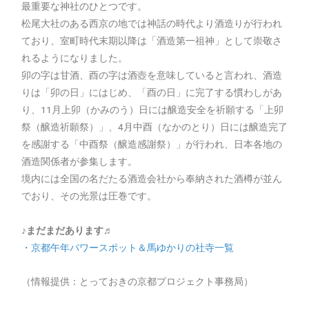
最重要な神社のひとつです。
松尾大社のある西京の地では神話の時代より酒造りが行われ
ており、室町時代末期以降は「酒造第一祖神」として崇敬さ
れるようになりました。
卯の字は甘酒、酉の字は酒壺を意味していると言われ、酒造
りは「卯の日」にはじめ、「酉の日」に完了する慣わしがあ
り、11月上卯（かみのう）日には醸造安全を祈願する「上卯
祭（醸造祈願祭）」、4月中酉（なかのとり）日には醸造完了
を感謝する「中酉祭（醸造感謝祭）」が行われ、日本各地の
酒造関係者が参集します。
境内には全国の名だたる酒造会社から奉納された酒樽が並ん
でおり、その光景は圧巻です。
♪まだまだあります♬
・京都午年パワースポット＆馬ゆかりの社寺一覧
（情報提供：とっておきの京都プロジェクト事務局）