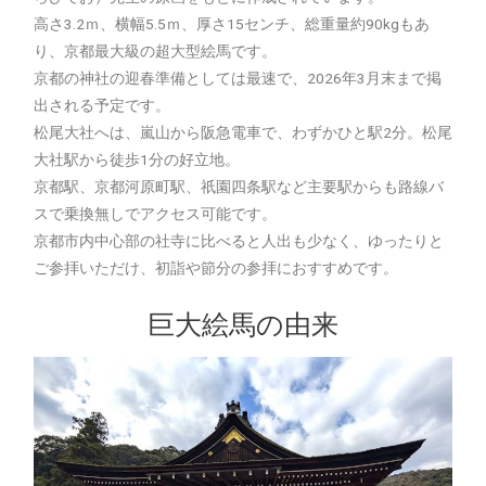
高さ3.2ｍ、横幅5.5ｍ、厚さ15センチ、総重量約90kgもあ
り、京都最大級の超大型絵馬です。
京都の神社の迎春準備としては最速で、2026年3月末まで掲
出される予定です。
松尾大社へは、嵐山から阪急電車で、わずかひと駅2分。松尾
大社駅から徒歩1分の好立地。
京都駅、京都河原町駅、祇園四条駅など主要駅からも路線バ
スで乗換無しでアクセス可能です。
京都市内中心部の社寺に比べると人出も少なく、ゆったりと
ご参拝いただけ、初詣や節分の参拝におすすめです。
巨大絵馬の由来