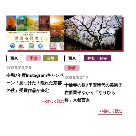
西京
季節
自然
西京
神社・お寺
2026/03/26
季節
令和7年度Instagramキャンペ
2026/02/17
ーン「見つけた！隠れた京都
十輪寺の桜♪平安時代の美男子
の秋」受賞作品が決定
在原業平ゆかり「なりひら
桜」京都西京
詳しく読む
詳しく読む