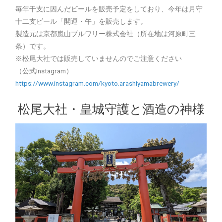
毎年干支に因んだビールを販売予定をしており、今年は月守
十二支ビール「開運・午」を販売します。
製造元は京都嵐山ブルワリー株式会社（所在地は河原町三
条）です。
※松尾大社では販売していませんのでご注意ください
（公式Instagram）
https://www.instagram.com/kyoto.arashiyamabrewery/
松尾大社・皇城守護と酒造の神様