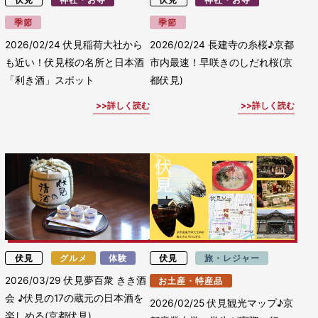
季節
季節
2026/02/24
伏見稲荷大社から
2026/02/24
長建寺の糸桜♪京都
も近い！伏見桜の名所と日本酒
市内最速！早咲きのしだれ桜(京
「利き酒」スポット
都伏見)
詳しく読む
詳しく読む
伏見
グルメ
体験
伏見
旅・レジャー
2026/03/29
伏見夢百衆 きき酒
お土産・特産品
会 ♪伏見の17の蔵元の日本酒を
2026/02/25
伏見観光マップ♪京
楽しめる(京都伏見)