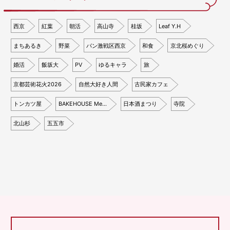
西京
紅葉
朝活
高山寺
桂坂
Leaf Y.H
まちあるき
野菜
パン激戦区西京
和食
京北桜めぐり
婚活
飯坂大
PV
ゆるキャラ
旅
京都芸術花火2026
自然大好き人間
古民家カフェ
トンカツ屋
BAKEHOUSE Me…
日本酒まつり
寺院
北山杉
五五市