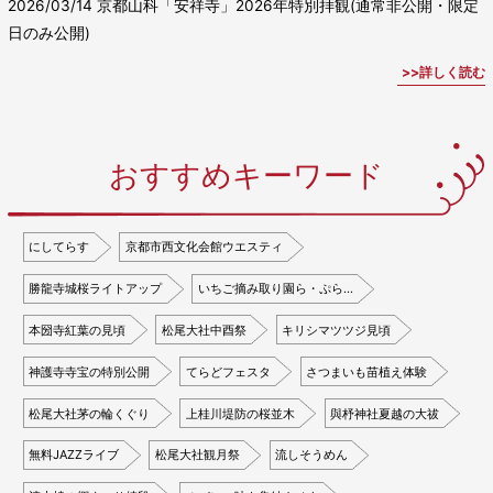
2026/03/14
京都山科「安祥寺」2026年特別拝観(通常非公開・限定
日のみ公開)
詳しく読む
おすすめキーワード
にしてらす
京都市西文化会館ウエスティ
勝龍寺城桜ライトアップ
いちご摘み取り園ら・ぷら…
本圀寺紅葉の見頃
松尾大社中酉祭
キリシマツツジ見頃
神護寺寺宝の特別公開
てらどフェスタ
さつまいも苗植え体験
松尾大社茅の輪くぐり
上桂川堤防の桜並木
與杼神社夏越の大祓
無料JAZZライブ
松尾大社観月祭
流しそうめん