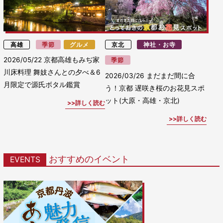
高雄
季節
グルメ
京北
神社・お寺
2026/05/22
京都高雄もみぢ家
季節
川床料理 舞妓さんとの夕べ＆6
2026/03/26
まだまだ間に合
月限定で源氏ボタル鑑賞
う！京都 遅咲き桜のお花見スポ
ット(大原・高雄・京北)
詳しく読む
詳しく読む
おすすめのイベント
EVENTS