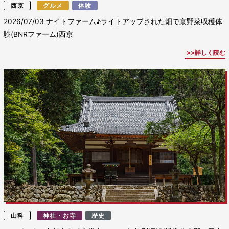
西京
グルメ
体験
2026/07/03
ナイトファーム♪ライトアップされた畑で京野菜収穫体
験(BNRファーム)西京
詳しく読む
山科
神社・お寺
歴史