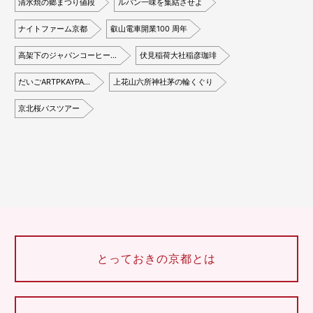
清水焼の郷まつり値段
ルパン一味を集結させよ
ナイトファーム京都
叡山電車開業100 周年
高架下のジャパンコーヒー…
伏見稲荷大社稲彦珈琲
だいごARTPKAYPA…
上花山六所神社茅の輪くぐり
京北桜バスツアー
とっておきの京都とは