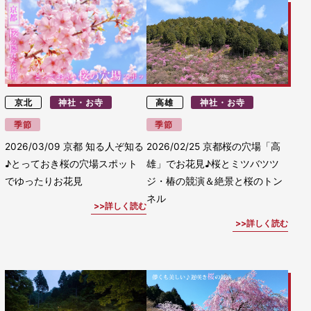
京北
神社・お寺
高雄
神社・お寺
季節
季節
2026/03/09
京都 知る人ぞ知る
2026/02/25
京都桜の穴場「高
♪とっておき桜の穴場スポット
雄」でお花見♪桜とミツバツツ
でゆったりお花見
ジ・椿の競演＆絶景と桜のトン
ネル
詳しく読む
詳しく読む