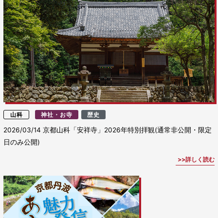
山科
神社・お寺
歴史
2026/03/14
京都山科「安祥寺」2026年特別拝観(通常非公開・限定
日のみ公開)
詳しく読む