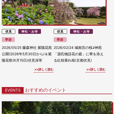
伏見
神社・お寺
伏見
神社・お寺
季節
季節
2026/05/25
藤森神社 紫陽花苑
2026/02/24
城南宮の桜♪神苑
公開(2026年5月30日から)＆紫
「源氏物語花の庭」に華を添え
陽花祭(6月15日)伏見深草
る紅枝垂れ桜(京都伏見)
詳しく読む
詳しく読む
おすすめのイベント
EVENTS