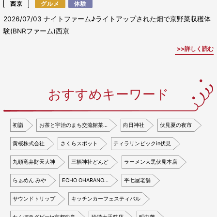
西京
グルメ
体験
2026/07/03
ナイトファーム♪ライトアップされた畑で京野菜収穫体
験(BNRファーム)西京
詳しく読む
おすすめキーワード
初詣
お茶と宇治のまち交流館茶…
向日神社
伏見夏の夜市
黄桜株式会社
さくらスポット
ティラリンピックin伏見
九頭竜弁財天大神
三栖神社どんど
ラーメン大黒伏見本店
らぁめん みや
ECHO OHARANO…
平七屋老舗
サウンドトリップ
キッチンカーフェスティバル
たんぼラグビーin京都向島
珍遊大手筋店
町中華