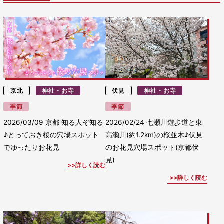
京北
神社・お寺
伏見
神社・お寺
季節
季節
2026/03/09
京都 知る人ぞ知る
2026/02/24
七瀬川遊歩道と東
♪とっておき桜の穴場スポット
高瀬川(約1.2km)の桜並木♪伏見
でゆったりお花見
のお花見穴場スポット(京都伏
見)
詳しく読む
詳しく読む