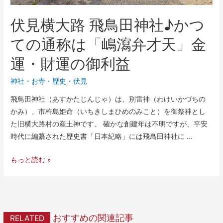
伏見横大路 飛鳥田神社♪かつ
ての通称は「嶋瀉弁才天」金
運・財運の御利益
神社・お寺
・
歴史
・
伏見
飛鳥田神社（あすかたじんじゃ）は、別雷神（わけいかづちの
かみ）、市杵島姫命（いちきしまひめのみこと）を御祭神とし
た旧横大路村の産土神です。 確かな創建年は不明ですが、平安
時代に編纂された歴史書「日本紀略」には飛鳥田神社に …
もっと読む »
おすすめの関連記事
RELATED