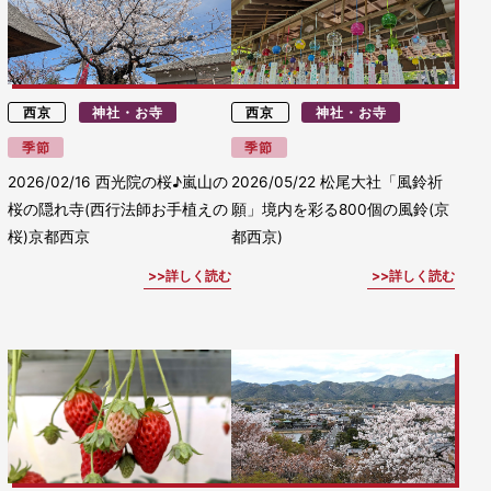
西京
神社・お寺
西京
神社・お寺
季節
季節
2026/02/16
西光院の桜♪嵐山の
2026/05/22
松尾大社「風鈴祈
桜の隠れ寺(西行法師お手植えの
願」境内を彩る800個の風鈴(京
桜)京都西京
都西京)
詳しく読む
詳しく読む