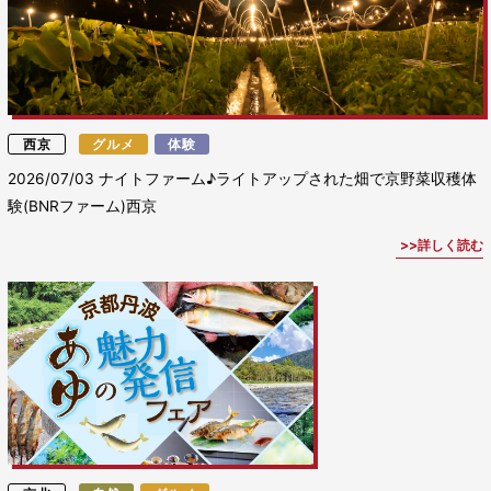
西京
グルメ
体験
2026/07/03
ナイトファーム♪ライトアップされた畑で京野菜収穫体
験(BNRファーム)西京
詳しく読む