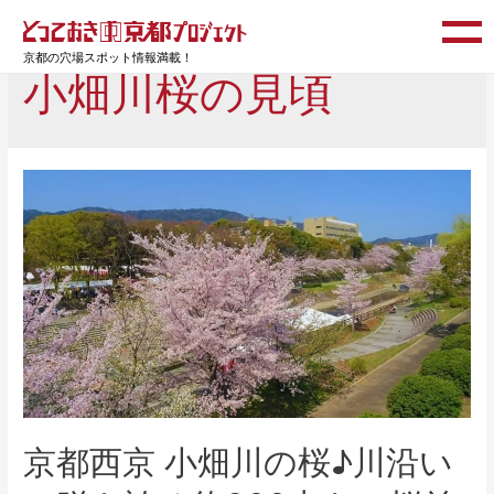
京都の穴場スポット情報満載！
小畑川桜の見頃
京都西京 小畑川の桜♪川沿い