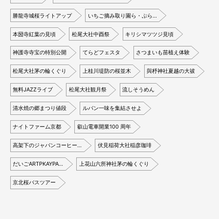
勝龍寺城桜ライトアップ
いちご摘み取り園ら・ぷら…
本圀寺紅葉の見頃
松尾大社中酉祭
キリシマツツジ見頃
神護寺寺宝の特別公開
てらどフェスタ
さつまいも苗植え体験
松尾大社茅の輪くぐり
上桂川堤防の桜並木
與杼神社夏越の大祓
無料JAZZライブ
松尾大社観月祭
流しそうめん
清水焼の郷まつり値段
ルパン一味を集結させよ
ナイトファーム京都
叡山電車開業100 周年
高架下のジャパンコーヒー…
伏見稲荷大社稲彦珈琲
だいごARTPKAYPA…
上花山六所神社茅の輪くぐり
京北桜バスツアー