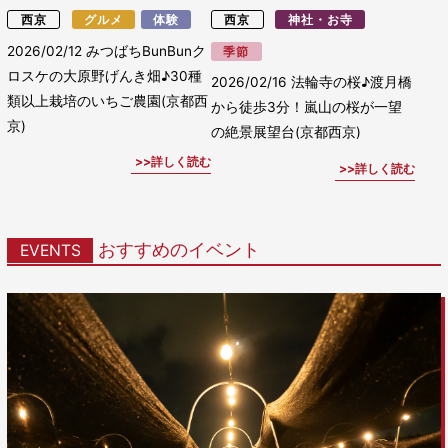
西京
グルメ
体験
西京
神社・お寺
2026/02/12
みつばちBunBunク
季節
ロスケの大原野げんき畑♪30種
2026/02/16
法輪寺の桜♪渡月橋
類以上栽培のいちご農園(京都西
から徒歩3分！嵐山の桜が一望
京)
の絶景展望台(京都西京)
詳しく読む
詳しく読む
おすすめのイベント
EVENTS