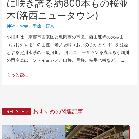
に咲き誇る約800本もの桜並
木(洛西ニュータウン)
神社・お寺
・
季節
・
西京
小畑川は、京都市西京区と亀岡市の市境、西山連峰の大枝山
（おおえやま）の山麓、老ノ坂峠（おいのさかとうげ）を源流
とする淀川水系の一級河川。 洛西ニュータウンを流れる小畑川
の両岸には、ソメイヨシノ、山桜、里桜、枝垂れ桜など、 …
もっと読む »
おすすめの関連記事
RELATED