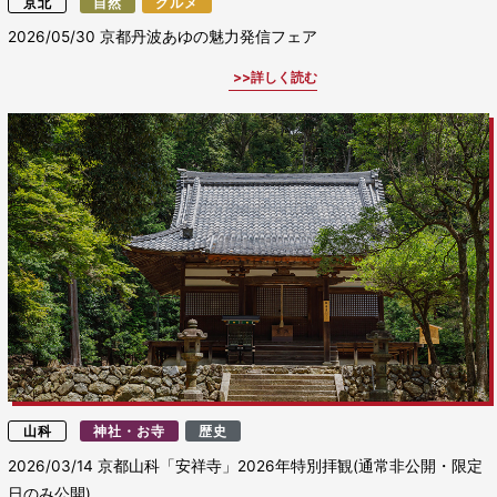
京北
自然
グルメ
2026/05/30
京都丹波あゆの魅力発信フェア
詳しく読む
山科
神社・お寺
歴史
2026/03/14
京都山科「安祥寺」2026年特別拝観(通常非公開・限定
日のみ公開)