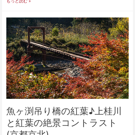
もっと読む »
魚ヶ渕吊り橋の紅葉♪上桂川
と紅葉の絶景コントラスト
(京都京北)