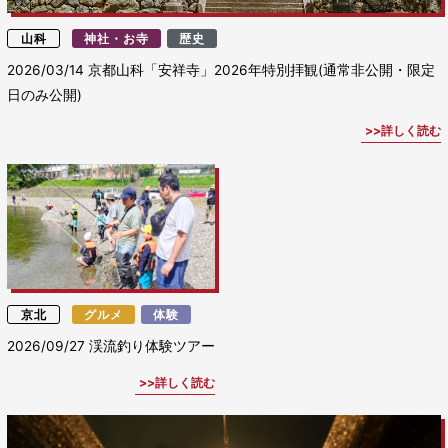
山科
神社・お寺
歴史
2026/03/14
京都山科「安祥寺」2026年特別拝観(通常非公開・限定
日のみ公開)
詳しく読む
京北
グルメ
体験
2026/09/27
渓流釣り体験ツアー
詳しく読む