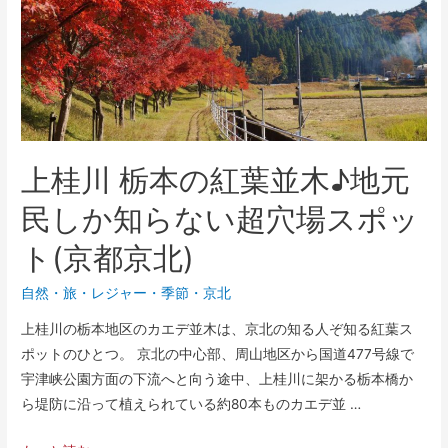
上桂川 栃本の紅葉並木♪地元
民しか知らない超穴場スポッ
ト(京都京北)
自然
・
旅・レジャー
・
季節
・
京北
上桂川の栃本地区のカエデ並木は、京北の知る人ぞ知る紅葉ス
ポットのひとつ。 京北の中心部、周山地区から国道477号線で
宇津峡公園方面の下流へと向う途中、上桂川に架かる栃本橋か
ら堤防に沿って植えられている約80本ものカエデ並 …