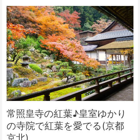
常照皇寺の紅葉♪皇室ゆかり
の寺院で紅葉を愛でる(京都
京北)