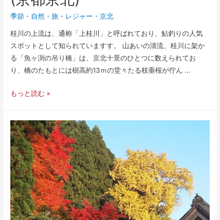
季節
・
自然
・
旅・レジャー
・
京北
桂川の上流は、通称「上桂川」と呼ばれており、鮎釣りの人気
スポットとして知られていますす。 山あいの清流、桂川に架か
る「魚ヶ渕の吊り橋」は、京北十景のひとつに数えられてお
り、橋のたもとには樹高約13ｍの堂々たる枝垂桜が佇ん …
もっと読む »