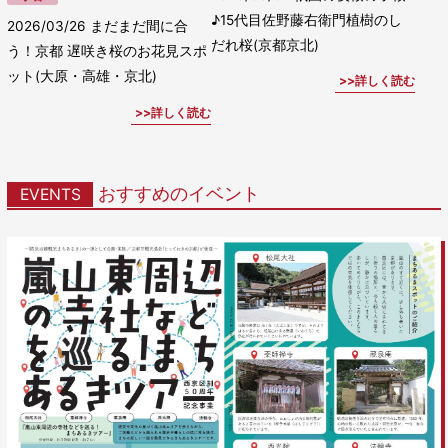
♪15代目佐野藤右衛門植樹のし
2026/03/26
まだまだ間に合
だれ桜(京都京北)
う！京都 遅咲き桜のお花見スポ
ット(大原・高雄・京北)
詳しく読む
詳しく読む
おすすめのイベント
EVENTS