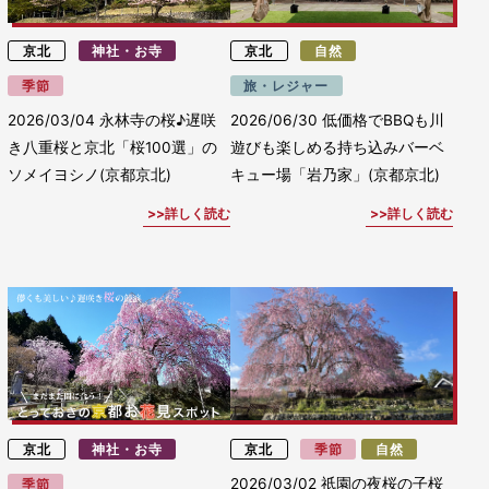
京北
神社・お寺
京北
自然
季節
旅・レジャー
2026/03/04
永林寺の桜♪遅咲
2026/06/30
低価格でBBQも川
き八重桜と京北「桜100選」の
遊びも楽しめる持ち込みバーベ
ソメイヨシノ(京都京北)
キュー場「岩乃家」(京都京北)
詳しく読む
詳しく読む
京北
神社・お寺
京北
季節
自然
2026/03/02
祇園の夜桜の子桜
季節