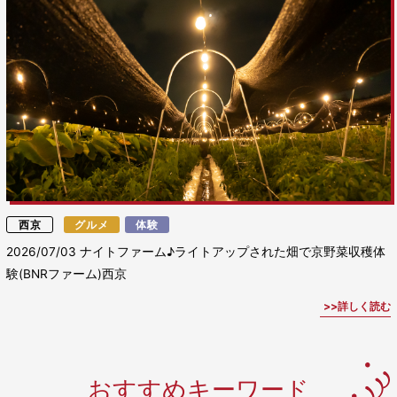
西京
グルメ
体験
2026/07/03
ナイトファーム♪ライトアップされた畑で京野菜収穫体
験(BNRファーム)西京
詳しく読む
おすすめキーワード