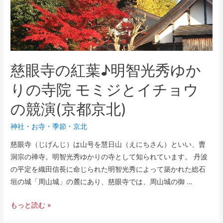
慈眼寺の紅葉♪明智光秀ゆか
りの寺院 モミジとイチョウ
の競演(京都京北)
神社・お寺
・
季節
・
京北
慈眼寺（じげんじ）は山号を慧日山（えにちさん）といい、曹
洞宗の禅寺。明智光秀ゆかりの寺として知られています。 丹波
の平定を織田信長に命じられた明智光秀によって築かれた総石
垣の城「周山城」の麓にあり、慈眼寺では、周山城の御 …
もっと読む »