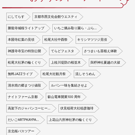
にしてらす
京都市西文化会館ウエスティ
勝龍寺城桜ライトアップ
いちご摘み取り園ら・ぷら…
本圀寺紅葉の見頃
松尾大社中酉祭
キリシマツツジ見頃
神護寺寺宝の特別公開
てらどフェスタ
さつまいも苗植え体験
松尾大社茅の輪くぐり
上桂川堤防の桜並木
與杼神社夏越の大祓
無料JAZZライブ
松尾大社観月祭
流しそうめん
清水焼の郷まつり値段
ルパン一味を集結させよ
ナイトファーム京都
叡山電車開業100 周年
高架下のジャパンコーヒー…
伏見稲荷大社稲彦珈琲
だいごARTPKAYPA…
上花山六所神社茅の輪くぐり
京北桜バスツアー