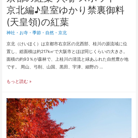
京北編♪皇室ゆかり禁裏御料
(天皇領)の紅葉
神社・お寺
・
季節
・
自然
・
京北
京北（けいほく）は京都市右京区の北西部、桂川の源流域に位
置し、総面積は約217k㎡で大阪市とほぼ同じくらいの大きさ。
面積の約93％が森林で、上桂川の清流と緑あふれた自然豊か地
です。 周山、弓削、山国、黒田、宇津、細野の …
もっと読む »