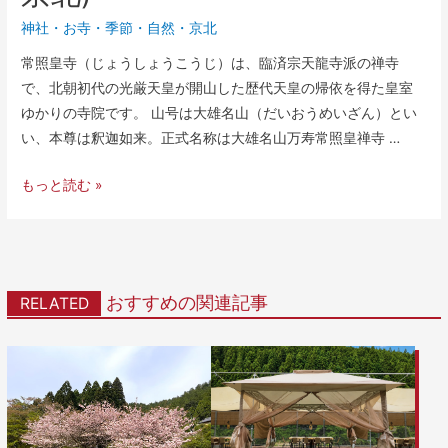
神社・お寺
・
季節
・
自然
・
京北
常照皇寺（じょうしょうこうじ）は、臨済宗天龍寺派の禅寺
で、北朝初代の光厳天皇が開山した歴代天皇の帰依を得た皇室
ゆかりの寺院です。 山号は大雄名山（だいおうめいざん）とい
い、本尊は釈迦如来。正式名称は大雄名山万寿常照皇禅寺 …
もっと読む »
おすすめの関連記事
RELATED