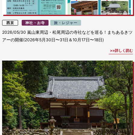
西京
神社・お寺
旅・レジャー
2026/05/30
嵐山東周辺・松尾周辺の寺社などを巡る！まちあるきツ
アーの開催(2026年5月30日〜31日＆10月17日〜18日)
詳しく読む