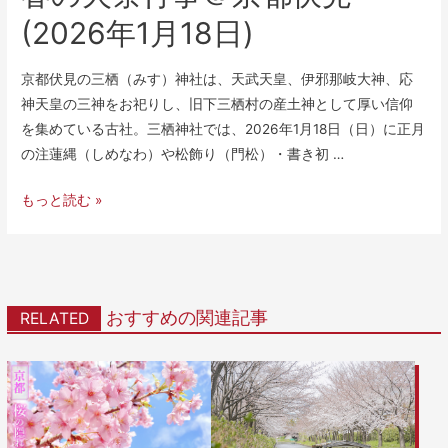
(2026年1月18日)
京都伏見の三栖（みす）神社は、天武天皇、伊邪那岐大神、応
神天皇の三神をお祀りし、旧下三栖村の産土神として厚い信仰
を集めている古社。三栖神社では、2026年1月18日（日）に正月
の注蓮縄（しめなわ）や松飾り（門松）・書き初 …
もっと読む »
おすすめの関連記事
RELATED