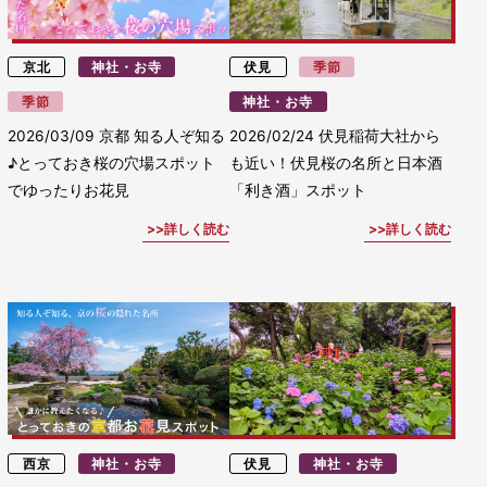
京北
神社・お寺
伏見
季節
季節
神社・お寺
2026/03/09
京都 知る人ぞ知る
2026/02/24
伏見稲荷大社から
♪とっておき桜の穴場スポット
も近い！伏見桜の名所と日本酒
でゆったりお花見
「利き酒」スポット
詳しく読む
詳しく読む
西京
神社・お寺
伏見
神社・お寺