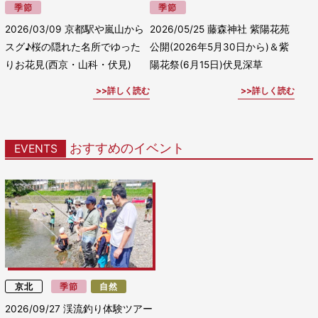
季節
季節
2026/03/09
京都駅や嵐山から
2026/05/25
藤森神社 紫陽花苑
スグ♪桜の隠れた名所でゆった
公開(2026年5月30日から)＆紫
りお花見(西京・山科・伏見)
陽花祭(6月15日)伏見深草
詳しく読む
詳しく読む
おすすめのイベント
EVENTS
京北
季節
自然
2026/09/27
渓流釣り体験ツアー