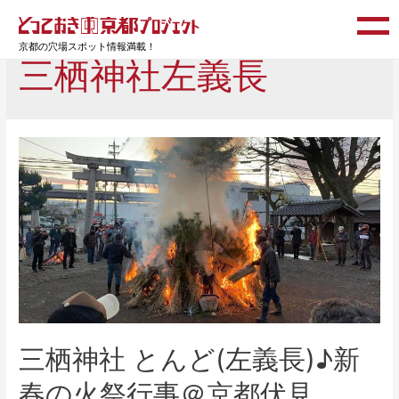
京都の穴場スポット情報満載！
三栖神社左義長
三栖神社 とんど(左義長)♪新
春の火祭行事＠京都伏見