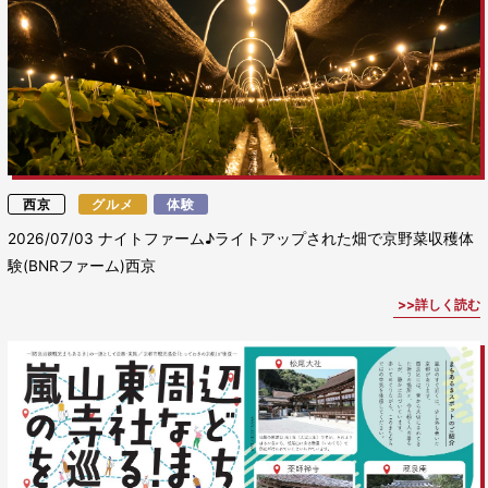
西京
グルメ
体験
2026/07/03
ナイトファーム♪ライトアップされた畑で京野菜収穫体
験(BNRファーム)西京
詳しく読む