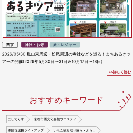
西京
神社・お寺
旅・レジャー
2026/05/30
嵐山東周辺・松尾周辺の寺社などを巡る！まちあるきツ
アーの開催(2026年5月30日〜31日＆10月17日〜18日)
詳しく読む
おすすめキーワード
にしてらす
京都市西文化会館ウエスティ
勝龍寺城桜ライトアップ
いちご摘み取り園ら・ぷら…