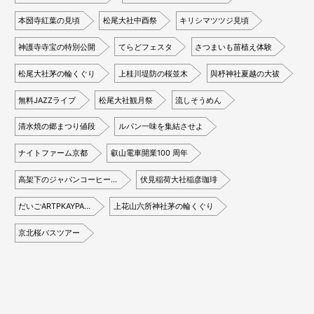
本圀寺紅葉の見頃
松尾大社中酉祭
キリシマツツジ見頃
神護寺寺宝の特別公開
てらどフェスタ
さつまいも苗植え体験
松尾大社茅の輪くぐり
上桂川堤防の桜並木
與杼神社夏越の大祓
無料JAZZライブ
松尾大社観月祭
流しそうめん
清水焼の郷まつり値段
ルパン一味を集結させよ
ナイトファーム京都
叡山電車開業100 周年
高架下のジャパンコーヒー…
伏見稲荷大社稲彦珈琲
だいごARTPKAYPA…
上花山六所神社茅の輪くぐり
京北桜バスツアー