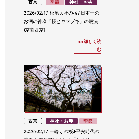
西京
季節
神社・お寺
2026/02/17
松尾大社の桜♪日本一の
お酒の神様「桜とヤマブキ」の競演
(京都西京)
詳しく読
む
西京
神社・お寺
季節
2026/02/17
十輪寺の桜♪平安時代の