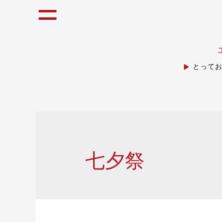
とって
七夕祭