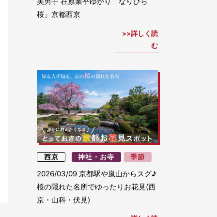
美男子 在原業平ゆかり「なりひら
桜」京都西京
詳しく読
む
西京
神社・お寺
季節
2026/03/09
京都駅や嵐山からスグ♪
桜の隠れた名所でゆったりお花見(西
京・山科・伏見)