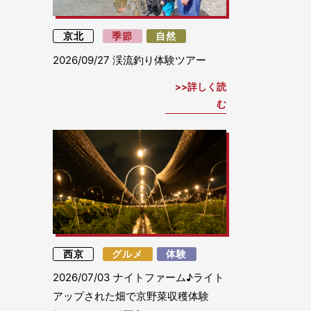
京北
季節
自然
2026/09/27
渓流釣り体験ツアー
詳しく読
む
西京
グルメ
体験
2026/07/03
ナイトファーム♪ライト
アップされた畑で京野菜収穫体験