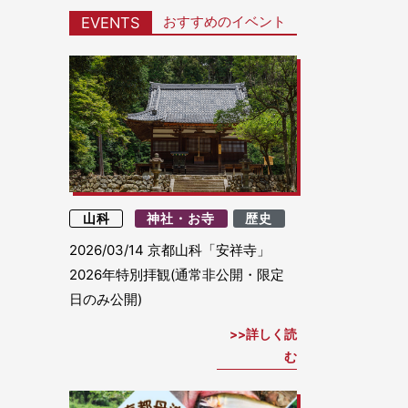
おすすめのイベント
EVENTS
山科
神社・お寺
歴史
2026/03/14
京都山科「安祥寺」
2026年特別拝観(通常非公開・限定
日のみ公開)
詳しく読
む