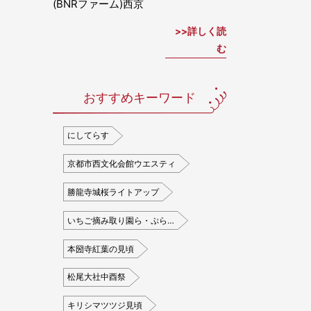
(BNRファーム)西京
詳しく読
む
おすすめキーワード
にしてらす
京都市西文化会館ウエスティ
勝龍寺城桜ライトアップ
いちご摘み取り園ら・ぷら…
本圀寺紅葉の見頃
松尾大社中酉祭
キリシマツツジ見頃