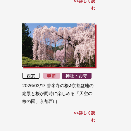
詳しく読
む
西京
季節
神社・お寺
2026/02/17
善峯寺の桜♪京都盆地の
絶景と桜が同時に楽しめる「天空の
桜の園」京都西山
詳しく読
む