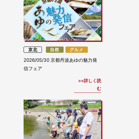
京北
自然
グルメ
2026/05/30
京都丹波あゆの魅力発
信フェア
詳しく読
む