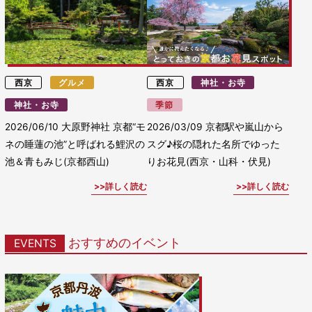
西京
グルメ
西京
神社・お寺
神社・お寺
季節
2026/06/10
大原野神社 京都“モ
2026/03/09
京都駅や嵐山から
ネの睡蓮の池”と呼ばれる鯉沢の
スグ♪桜の隠れた名所でゆった
池＆青もみじ(京都西山)
りお花見(西京・山科・伏見)
詳しく読む
詳しく読む
おすすめのイベント
EVENTS