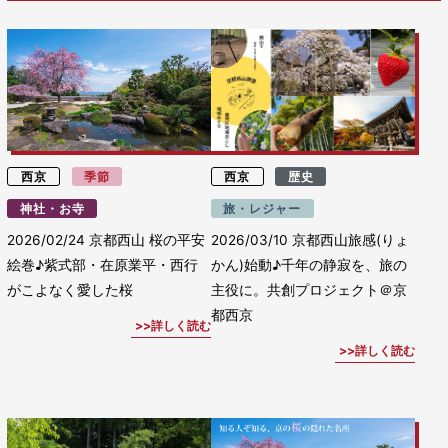
西京
季節
西京
歴史
神社・お寺
旅・レジャー
2026/02/24
京都西山 桜の平安
2026/03/10
京都西山旅感(りょ
絵巻♪紫式部・在原業平・西行
かん)始動♪千年の静寂を、旅の
がこよなく愛した桜
主役に。共創プロジェクト＠京
都西京
詳しく読む
詳しく読む