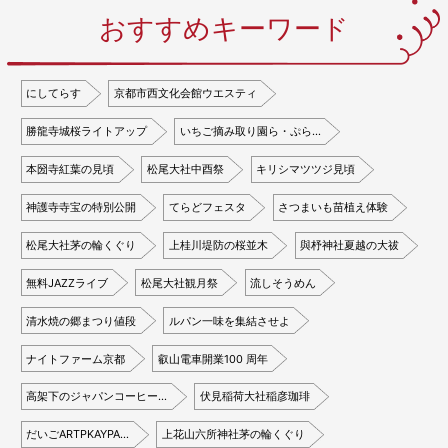
おすすめキーワード
にしてらす
京都市西文化会館ウエスティ
勝龍寺城桜ライトアップ
いちご摘み取り園ら・ぷら…
本圀寺紅葉の見頃
松尾大社中酉祭
キリシマツツジ見頃
神護寺寺宝の特別公開
てらどフェスタ
さつまいも苗植え体験
松尾大社茅の輪くぐり
上桂川堤防の桜並木
與杼神社夏越の大祓
無料JAZZライブ
松尾大社観月祭
流しそうめん
清水焼の郷まつり値段
ルパン一味を集結させよ
ナイトファーム京都
叡山電車開業100 周年
高架下のジャパンコーヒー…
伏見稲荷大社稲彦珈琲
だいごARTPKAYPA…
上花山六所神社茅の輪くぐり