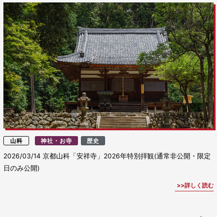
山科
神社・お寺
歴史
2026/03/14
京都山科「安祥寺」2026年特別拝観(通常非公開・限定
日のみ公開)
詳しく読む