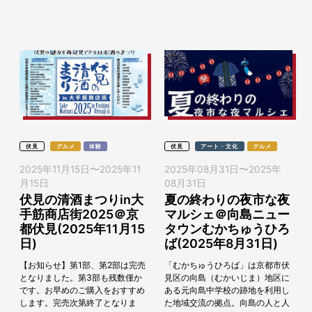
で漬け込んだ「...
市として、観光をはじめとする地
域の魅力発信等に連携し...
伏見
グルメ
体験
伏見
アート・文化
グルメ
2025年11月15日
〜
2025年11
2025年08月31日
〜
2025年
月15日
08月31日
伏見の清酒まつりin大
夏の終わりの夜市な夜
手筋商店街2025＠京
マルシェ＠向島ニュー
都伏見(2025年11月15
タウンむかちゅうひろ
日)
ば(2025年8月31日)
【お知らせ】第1部、第2部は完売
「むかちゅうひろば」は京都市伏
となりました。第3部も残数僅か
見区の向島（むかいじま）地区に
です。お早めのご購入をおすすめ
ある元向島中学校の跡地を利用し
します。完売次第終了となりま
た地域交流の拠点。向島の人と人