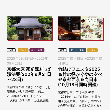
業家である齊藤家が大きく関わっ
（日）に開催します。 一昨年は、
ていました。 ...
山科...
大原
グルメ
神社・お寺
西京
アート・文化
グルメ
2025年09月21日
〜
2025年
2025年10月18日
〜
2025年10
09月23日
月19日
京都大原 寂光院♪しば
竹結びフェスタ2025
漬法要(202年9月21日
＆竹の径かぐやの夕べ
～23日)
＠京都西京＆向日市
(10月18日同時開催)
京都大原の里に静かに佇む、しば
漬発祥の地「 寂光院」では、
京都市と向日市は平成26年
2025年9月21日（日）〜23日
（2014年）に「京都市・向日市
（火祝）の３日間「しば漬法要」
相互交流宣言」に調印し住民相互
が行こなわれます。 この期間中に
の理解を深め、交流を促進すると
ご参拝いただくと、今年の赤しそ
ともに、近年「京都西山」の関係