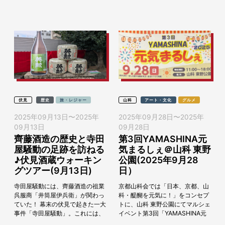
蔵が10時から一斉オープンし、各
蔵の自慢...
伏見
歴史
旅・レジャー
山科
アート・文化
グルメ
2025年09月13日
〜
2025年
2025年09月28日
〜
2025年
09月13日
09月28日
齊藤酒造の歴史と寺田
第3回YAMASHINA元
屋騒動の足跡を訪ねる
気まるしぇ＠山科 東野
♪伏見酒蔵ウォーキン
公園(2025年9月28
グツアー(9月13日)
日）
寺田屋騒動には、齊藤酒造の祖業
京都山科会では「日本、京都、山
呉服商「井筒屋伊兵衛」が関わっ
科・醍醐を元気に！」をコンセプ
ていた！ 幕末の伏見で起きた一大
トに、山科 東野公園にてマルシェ
事件「寺田屋騒動」。これには、
イベント第3回「YAMASHINA元
伏見の蔵元のひとつ齊藤酒造の創
気まるしぇ」を2025年9月28日