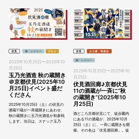
伏見
旅・レジャー
グルメ
伏見
お土産・特産品
旅・レジャー
2025年10月25日
〜
2025年10
月25日
2025年10月25日
〜
2025年10
玉乃光酒造 秋の蔵開き
月25日
＠京都伏見(2025年10
伏見酒回廊♪京都伏見
月25日)イベント盛だ
11の酒蔵が一斉に“秋
くださん
の蔵開き”(2025年10
月25日)
2025年10月25日（土）の伏見の
酒蔵11蔵が一斉蔵開きにあわせ、
酒どころ京都伏見にて、徒歩圏内
秋の蔵開きに玉乃光酒造が初参戦
にある11の酒蔵が、2025年10月
します。当日は、スナック玉乃
25日（土）に、一斉に蔵開きを開
光、物販、フード、ステージ、伏
催。その名は「伏見酒回廊」。徒
見酒回廊（11蔵合同スタンプラリ
歩圏内にある9つの会場で11の酒
ー）、5つの...