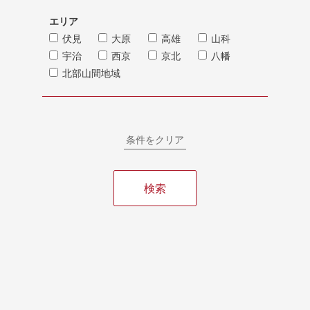
エリア
伏見
大原
高雄
山科
宇治
西京
京北
八幡
北部山間地域
条件をクリア