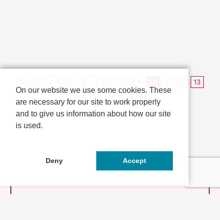
様々な食品を扱うお店が集まっ
辺にて、菊酒で秋の訪れを風流に
た、地域住民の生活を支え...
楽しむイベント「菊まつり」を
2025年...
10 / 27
« 先頭
«
...
6
7
8
9
10
11
12
13
On our website we use some cookies. These
14
15
...
»
最後 »
are necessary for our site to work properly
and to give us information about how our site
is used.
Deny
Accept
とっておきの京都とは