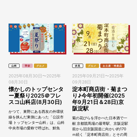
す。新酒のシーズンに先駆け、毎
とのつながりを深める交流イベン
年11月に開催されている伏見大手
ト「夏の終わりの夜市な夜マルシ
筋商店街の秋の風物...
ェ」を2025年8月...
山科
季節
グルメ
伏見
グルメ
お土産・特産品
2025年08月30日
〜
2025年
2025年09月21日
〜
2025年
08月30日
09月28日
懐かしのトップセンタ
淀本町商店街・菊まつ
ー夏祭り2025＠フレ
り♪今年初開催(2025
スコ山科店(8月30日)
年9月21日＆28日)京
阪淀駅
かつて、東野にある西友の外環状
線を挟んだ東側にあった「公設市
菊の花びらを浮かべた日本酒で一
場 トップセンター山科」は、山科
献 京都競馬場の最寄駅、京阪淀駅
中央市場の愛称で呼ばれ、鮮魚
前から旧京阪国道に向かい約170
店、青果店、肉店、惣菜店など
ｍ続く「淀本町商店街」とその周