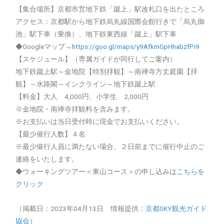
【集合場所】京都市営地下鉄「蹴上」駅改札口を出たところ
アクセス：京都駅から地下鉄烏丸線国際会館行きで「烏丸御
池」駅下車（乗換）、地下鉄東西線「蹴上」駅下車
◆Googleマップ→
https://goo.gl/maps/y9AfkmGpHhabzfPi9
【スケジュール】（専属ガイドが同行してご案内）
地下鉄蹴上駅～金地院【特別拝観】～南禅寺方丈庭園【拝
観】～水路閣～インクライン～地下鉄蹴上駅
【料金】大人 4,000円、小学生 2,000円
※金地院・南禅寺拝観料を含みます。
※お支払いは当日受付時に現金でお支払いください。
【最少催行人数】４名
※最少催行人員に満たない場合、２日前までに催行中止のご
連絡をいたします。
◆ウォーキングツアー＜東山コース＞の申し込みは
こちらを
クリック
（掲載日：2023年04月13日 情報提供：
京都SKY観光ガイド
協会
）