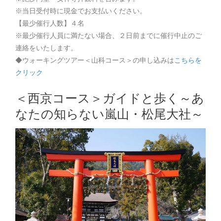
※当日受付時に現金でお支払いください。
【最少催行人数】４名
※最少催行人員に満たない場合、２日前までに催行中止のご
連絡をいたします。
◆ウォーキングツアー＜山科コース＞の申し込みは
こちらを
クリック
＜西京コース＞ガイドと歩く～あ
なたの知らない嵐山・松尾大社～