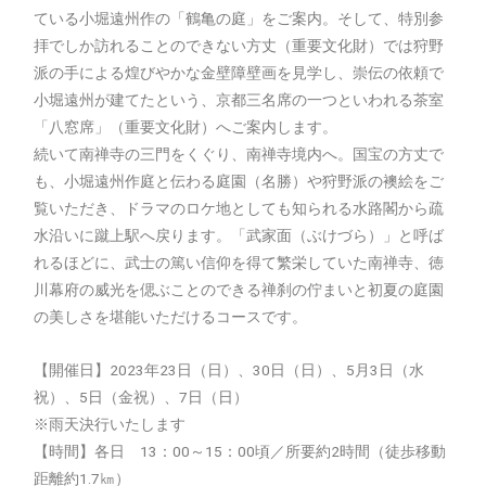
ている小堀遠州作の「鶴亀の庭」をご案内。そして、特別参
拝でしか訪れることのできない方丈（重要文化財）では狩野
派の手による煌びやかな金壁障壁画を見学し、崇伝の依頼で
小堀遠州が建てたという、京都三名席の一つといわれる茶室
「八窓席」（重要文化財）へご案内します。
続いて南禅寺の三門をくぐり、南禅寺境内へ。国宝の方丈で
も、小堀遠州作庭と伝わる庭園（名勝）や狩野派の襖絵をご
覧いただき、ドラマのロケ地としても知られる水路閣から疏
水沿いに蹴上駅へ戻ります。「武家面（ぶけづら）」と呼ば
れるほどに、武士の篤い信仰を得て繁栄していた南禅寺、徳
川幕府の威光を偲ぶことのできる禅刹の佇まいと初夏の庭園
の美しさを堪能いただけるコースです。
【開催日】2023年23日（日）、30日（日）、5月3日（水
祝）、5日（金祝）、7日（日）
※雨天決行いたします
【時間】各日 13：00～15：00頃／所要約2時間（徒歩移動
距離約1.7㎞）