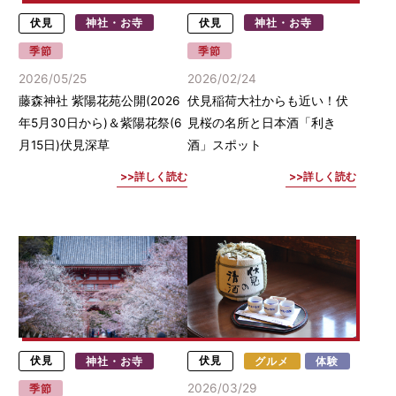
伏見
神社・お寺
伏見
神社・お寺
季節
季節
2026/05/25
2026/02/24
藤森神社 紫陽花苑公開(2026
伏見稲荷大社からも近い！伏
年5月30日から)＆紫陽花祭(6
見桜の名所と日本酒「利き
月15日)伏見深草
酒」スポット
詳しく読む
詳しく読む
伏見
神社・お寺
伏見
グルメ
体験
2026/03/29
季節