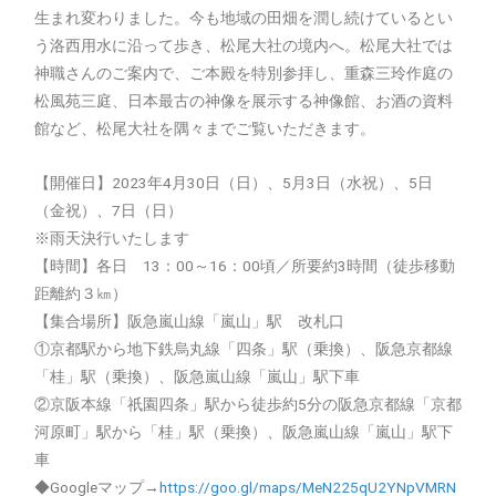
生まれ変わりました。今も地域の田畑を潤し続けているとい
う洛西用水に沿って歩き、松尾大社の境内へ。松尾大社では
神職さんのご案内で、ご本殿を特別参拝し、重森三玲作庭の
松風苑三庭、日本最古の神像を展示する神像館、お酒の資料
館など、松尾大社を隅々までご覧いただきます。
【開催日】2023年4月30日（日）、5月3日（水祝）、5日
（金祝）、7日（日）
※雨天決行いたします
【時間】各日 13：00～16：00頃／所要約3時間（徒歩移動
距離約３㎞）
【集合場所】阪急嵐山線「嵐山」駅 改札口
①京都駅から地下鉄烏丸線「四条」駅（乗換）、阪急京都線
「桂」駅（乗換）、阪急嵐山線「嵐山」駅下車
②京阪本線「祇園四条」駅から徒歩約5分の阪急京都線「京都
河原町」駅から「桂」駅（乗換）、阪急嵐山線「嵐山」駅下
車
◆Googleマップ→
https://goo.gl/maps/MeN225qU2YNpVMRN