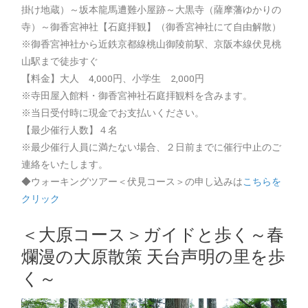
掛け地蔵）～坂本龍馬遭難小屋跡～大黒寺（薩摩藩ゆかりの
寺）～御香宮神社【石庭拝観】（御香宮神社にて自由解散）
※御香宮神社から近鉄京都線桃山御陵前駅、京阪本線伏見桃
山駅まで徒歩すぐ
【料金】大人 4,000円、小学生 2,000円
※寺田屋入館料・御香宮神社石庭拝観料を含みます。
※当日受付時に現金でお支払いください。
【最少催行人数】４名
※最少催行人員に満たない場合、２日前までに催行中止のご
連絡をいたします。
◆ウォーキングツアー＜伏見コース＞の申し込みは
こちらを
クリック
＜大原コース＞ガイドと歩く～春
爛漫の大原散策 天台声明の里を歩
く～