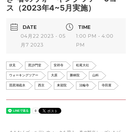
ス（2023年4~5月実施）
DATE
TIME
04月22 2023 - 05
1:00 PM - 4:00
月7 2023
PM
伏見
毘沙門堂
安祥寺
松尾大社
ウォーキングツアー
大原
勝林院
山科
琵琶湖疏水
西京
来迎院
法輪寺
寺田屋