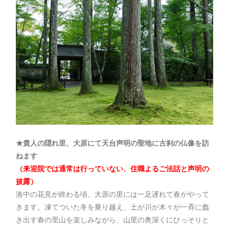
★貴人の隠れ里、大原にて天台声明の聖地に古刹の仏像を訪
ねます
（来迎院では通常は行っていない、住職よるご法話と声明の
披露）
洛中の花見が終わる頃、大原の里には一足遅れて春がやって
きます。凍てついた冬を乗り越え、土が川が木々が一斉に蠢
き出す春の里山を楽しみながら、山里の奥深くにひっそりと