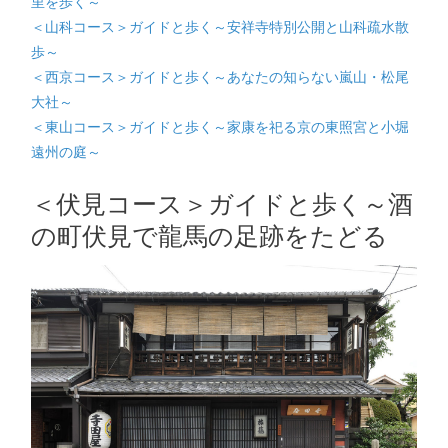
里を歩く～
＜山科コース＞ガイドと歩く～安祥寺特別公開と山科疏水散
歩～
＜西京コース＞ガイドと歩く～あなたの知らない嵐山・松尾
大社～
＜東山コース＞ガイドと歩く～家康を祀る京の東照宮と小堀
遠州の庭～
＜伏見コース＞ガイドと歩く～酒
の町伏見で龍馬の足跡をたどる