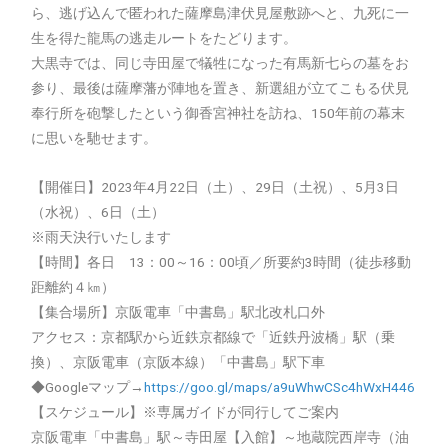
ら、逃げ込んで匿われた薩摩島津伏見屋敷跡へと、九死に一
生を得た龍馬の逃走ルートをたどります。
大黒寺では、同じ寺田屋で犠牲になった有馬新七らの墓をお
参り、最後は薩摩藩が陣地を置き、新選組が立てこもる伏見
奉行所を砲撃したという御香宮神社を訪ね、150年前の幕末
に思いを馳せます。
【開催日】2023年4月22日（土）、29日（土祝）、5月3日
（水祝）、6日（土）
※雨天決行いたします
【時間】各日 13：00～16：00頃／所要約3時間（徒歩移動
距離約４㎞）
【集合場所】京阪電車「中書島」駅北改札口外
アクセス：京都駅から近鉄京都線で「近鉄丹波橋」駅（乗
換）、京阪電車（京阪本線）「中書島」駅下車
◆Googleマップ→
https://goo.gl/maps/a9uWhwCSc4hWxH446
【スケジュール】※専属ガイドが同行してご案内
京阪電車「中書島」駅～寺田屋【入館】～地蔵院西岸寺（油