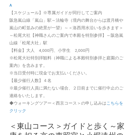
A
【スケジュール】※専属ガイドが同行してご案内
阪急嵐山線「嵐山」駅～法輪寺（境内の舞台からは渡月橋や
嵐山の町並みの絶景が一望）～＜洛西用水沿いを歩きます＞
～松尾大社【神職さんのご案内で本殿を特別参拝】～阪急嵐
山線「松尾大社」駅
【料金】大人 4,000円、小学生 2,000円
※松尾大社特別拝観料（神職による本殿特別参拝と庭園のご
案内）を含みます。
※当日受付時に現金でお支払いください。
【最少催行人数】４名
※最少催行人員に満たない場合、２日前までに催行中止のご
連絡をいたします。
◆ウォーキングツアー＜西京コース＞の申し込みは
こちらを
クリック
＜東山コース＞ガイドと歩く～家