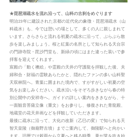
★琵琶湖疏水を流れ沿って、山科の古刹をめぐります
明治23年に建設された京都の近代化の象徴・琵琶湖疏水（山
科疏水）も、今では憩いの場として、多くの人に親しまれて
います。さらさらと流れる初夏の疏水に沿って、ぶらぶら散
歩を楽しみましょう。桜と紅葉の名所として知られる天台宗
の門跡寺院・毘沙門堂も、新緑の頃にはまた違った装いで参
拝客を迎えてくれます。
宸殿の「動く襖絵」や霊殿の天井の守護龍を拝観した後、夫
婦和合・財福の霊験あらたかと、隠れたファンの多い山科聖
天双林院へ。青葉に囲まれた境内で、すがすがしい初夏の空
気をお楽しみください。疏水沿いをそぞろ歩きながら春の特
別公開中の安祥寺へ。ガイドの詳しい案内をききながら、十
一面観音菩薩立像（重文）をお参りし、修復された青龍殿、
地蔵堂の花天井画などを拝観していただきます。
最後に疏水に沿って、大化の改新（乙巳の変）で知られる天
智天皇陵（御廟野古墳）までご案内して、御陵駅へと向かい
ます。旧暦では穀雨から立夏へと移る時季、葦が芽を吹き始