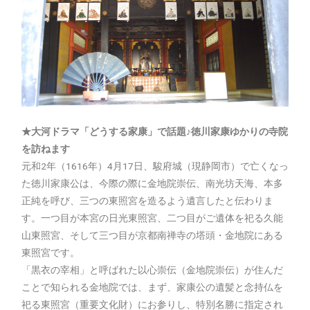
★大河ドラマ「どうする家康」で話題♪徳川家康ゆかりの寺院
を訪ねます
元和2年（1616年）4月17日、駿府城（現静岡市）で亡くなっ
た徳川家康公は、今際の際に金地院崇伝、南光坊天海、本多
正純を呼び、三つの東照宮を造るよう遺言したと伝わりま
す。一つ目が本宮の日光東照宮、二つ目がご遺体を祀る久能
山東照宮、そして三つ目が京都南禅寺の塔頭・金地院にある
東照宮です。
「黒衣の宰相」と呼ばれた以心崇伝（金地院崇伝）が住んだ
ことで知られる金地院では、まず、家康公の遺髪と念持仏を
祀る東照宮（重要文化財）にお参りし、特別名勝に指定され