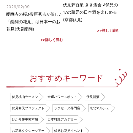
伏見夢百衆 きき酒会 ♪伏見の
2026/02/09
17の蔵元の日本酒を楽しめる
醍醐寺の桜♪豊臣秀吉が催した
(京都伏見)
「醍醐の花見」は日本一のお
花見(伏見醍醐)
詳しく読む
詳しく読む
おすすめキーワード
伏見桃山ラーメン
金運パワースポット
伏見新酒
伏見寒天プロジェクト
ラクセーヌ専門店
京北マルシェ
ひかり餅中村本舗
日本料理アカデミー
お花見タクシーツアー
伏見お花見イベント