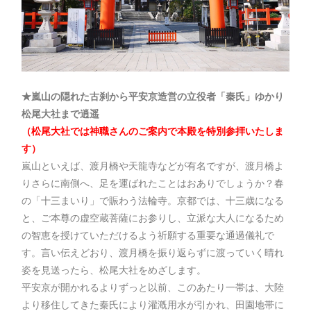
★嵐山の隠れた古刹から平安京造営の立役者「秦氏」ゆかり
松尾大社まで逍遥
（松尾大社では神職さんのご案内で本殿を特別参拝いたしま
す）
嵐山といえば、渡月橋や天龍寺などが有名ですが、渡月橋よ
りさらに南側へ、足を運ばれたことはおありでしょうか？春
の「十三まいり」で賑わう法輪寺。京都では、十三歳になる
と、ご本尊の虚空蔵菩薩にお参りし、立派な大人になるため
の智恵を授けていただけるよう祈願する重要な通過儀礼で
す。言い伝えどおり、渡月橋を振り返らずに渡っていく晴れ
姿を見送ったら、松尾大社をめざします。
平安京が開かれるよりずっと以前、このあたり一帯は、大陸
より移住してきた秦氏により灌漑用水が引かれ、田園地帯に