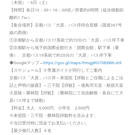
（木祝）・6日（土）
【時間】各日13：00～16：00頃／所要約3時間（徒歩移動距
離約1.7㎞）
【集合場所】京都バス「大原」バス停待合室横（国道367号
線の西側）
①京都駅から京都バス17系統で約70分の「大原」バス停下車
②京都駅から地下鉄国際会館行き「国際会館」駅下車（乗
換）、京都バス19系統で約25分の「大原」バス停下車
◆Googleマップ→
https://goo.gl/maps/frmqjyRG7SBdW6Jn9
【スケジュール】※専属ガイドが同行してご案内
京都バス「大原」バス停～来迎院【拝観とご住職によるご法
話と声明の披露】～三千院【拝観】～後鳥羽天皇・順徳天皇
大原陵～勝林院【拝観】（勝林院にて自由解散・各自にて大
原バス停まで移動）
【料金】大人 5,000円、小学生 2,500円
※来迎院・三千院・勝林院拝観料を含みます。
※当日受付時に現金でお支払いください。
【最少催行人数】４名