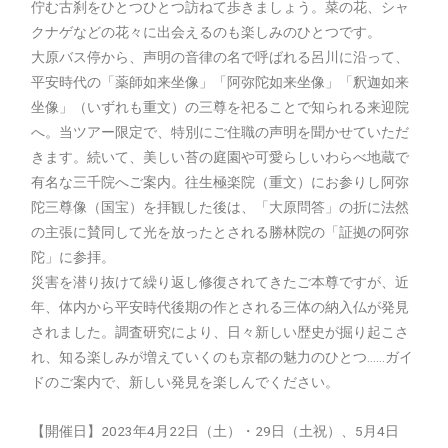
佇む古刹をひとつひとつ訪ねて歩きましょう。菜の花、シャ
クナゲなどの花々に出会えるのも楽しみのひとつです。
大原バス停から、声明の音律の名で呼ばれる呂川に沿って、
平安時代の「薬師如来坐像」「阿弥陀如来坐像」「釈迦如来
坐像」（いずれも重文）の三尊を祀ることで知られる来迎院
へ。当ツアー限定で、特別にご住職の声明を聞かせていただ
きます。続いて、美しい苔の庭園や可愛らしいわらべ地蔵で
有名な三千院へご案内。往生極楽院（重文）にお参りし阿弥
陀三尊像（国宝）を拝観した後は、「大原問答」の折に法然
の主張に賛同して光を放ったとされる勝林院の「証拠の阿弥
陀」に参拝。
災害を潜り抜けて繰り返し修復されてきたご本尊ですが、近
年、体内から平安時代後期の作とされる三体の納入仏が発見
されました。調査研究により、日々新しい歴史が掘り起こさ
れ、知る楽しみが増えていくのも京都の魅力のひとつ……ガイ
ドのご案内で、新しい発見を楽しんでください。
【開催日】2023年4月22日（土）・29日（土祝）、5月4日