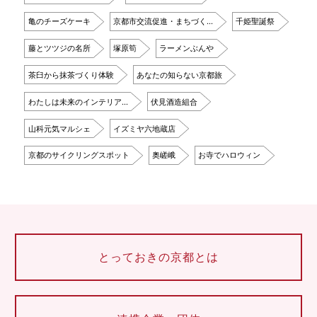
亀のチーズケーキ
京都市交流促進・まちづく…
千姫聖誕祭
藤とツツジの名所
塚原筍
ラーメンぶんや
茶臼から抹茶づくり体験
あなたの知らない京都旅
わたしは未来のインテリア…
伏見酒造組合
山科元気マルシェ
イズミヤ六地蔵店
京都のサイクリングスポット
奥嵯峨
お寺でハロウィン
とっておきの京都とは