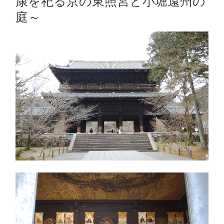
康を祀る京の東照宮と小堀遠州の
庭～