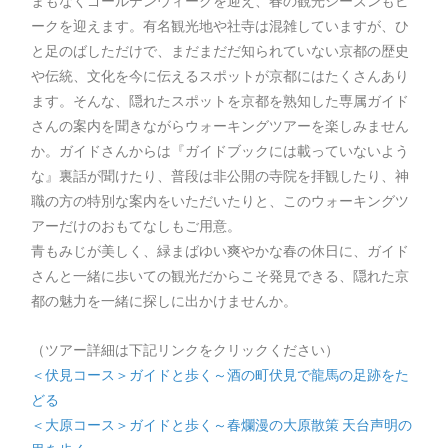
まもなくゴールデンウィークを迎え、春の観光シーズンもピ
ークを迎えます。有名観光地や社寺は混雑していますが、ひ
と足のばしただけで、まだまだだ知られていない京都の歴史
や伝統、文化を今に伝えるスポットが京都にはたくさんあり
ます。そんな、隠れたスポットを京都を熟知した専属ガイド
さんの案内を聞きながらウォーキングツアーを楽しみません
か。ガイドさんからは『ガイドブックには載っていないよう
な』裏話が聞けたり、普段は非公開の寺院を拝観したり、神
職の方の特別な案内をいただいたりと、このウォーキングツ
アーだけのおもてなしもご用意。
青もみじが美しく、緑まばゆい爽やかな春の休日に、ガイド
さんと一緒に歩いての観光だからこそ発見できる、隠れた京
都の魅力を一緒に探しに出かけませんか。
（ツアー詳細は下記リンクをクリックください）
＜伏見コース＞ガイドと歩く～酒の町伏見で龍馬の足跡をた
どる
＜大原コース＞ガイドと歩く～春爛漫の大原散策 天台声明の