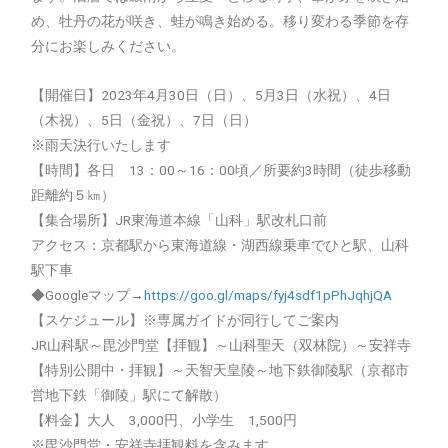
め、牡丹の花が咲き、蛙が鳴き始める。移り変わる季節を存
分にお楽しみください。
【開催日】2023年4月30日（日）、5月3日（水祝）、4日
（木祝）、5日（金祝）、7日（日）
※雨天決行いたします
【時間】各日 13：00～16：00頃／所要約3時間（徒歩移動
距離約５㎞）
【集合場所】JR東海道本線「山科」駅改札口前
アクセス：京都駅から東海道線・湖西線乗車でひと駅、山科
駅下車
◆Googleマップ→
https://goo.gl/maps/fyj4sdf1pPhJqhjQA
【スケジュール】※専属ガイドが同行してご案内
JR山科駅～毘沙門堂【拝観】～山科聖天（双林院）～安祥寺
【特別公開中・拝観】～天智天皇陵～地下鉄御陵駅（京都市
営地下鉄「御陵」駅にて解散）
【料金】大人 3,000円、小学生 1,500円
※毘沙門堂・安祥寺拝観料を含みます。