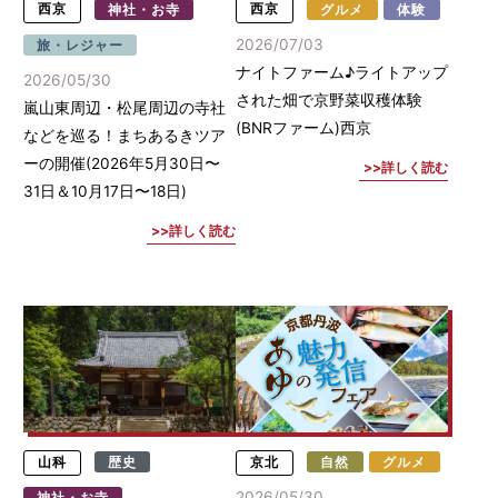
西京
神社・お寺
西京
グルメ
体験
2026/07/03
旅・レジャー
ナイトファーム♪ライトアップ
2026/05/30
された畑で京野菜収穫体験
嵐山東周辺・松尾周辺の寺社
(BNRファーム)西京
などを巡る！まちあるきツア
ーの開催(2026年5月30日〜
詳しく読む
31日＆10月17日〜18日)
詳しく読む
山科
歴史
京北
自然
グルメ
2026/05/30
神社・お寺