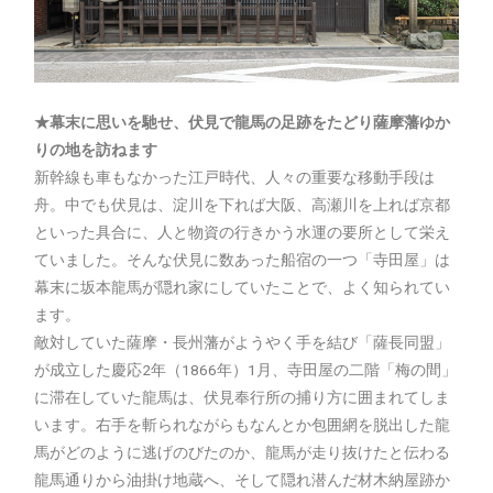
★幕末に思いを馳せ、伏見で龍馬の足跡をたどり薩摩藩ゆか
りの地を訪ねます
新幹線も車もなかった江戸時代、人々の重要な移動手段は
舟。中でも伏見は、淀川を下れば大阪、高瀬川を上れば京都
といった具合に、人と物資の行きかう水運の要所として栄え
ていました。そんな伏見に数あった船宿の一つ「寺田屋」は
幕末に坂本龍馬が隠れ家にしていたことで、よく知られてい
ます。
敵対していた薩摩・長州藩がようやく手を結び「薩長同盟」
が成立した慶応2年（1866年）1月、寺田屋の二階「梅の間」
に滞在していた龍馬は、伏見奉行所の捕り方に囲まれてしま
います。右手を斬られながらもなんとか包囲網を脱出した龍
馬がどのように逃げのびたのか、龍馬が走り抜けたと伝わる
龍馬通りから油掛け地蔵へ、そして隠れ潜んだ材木納屋跡か