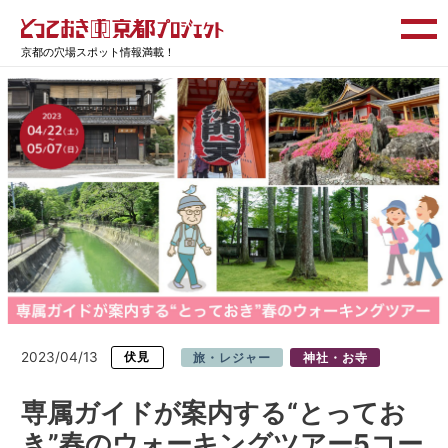
京都の穴場スポット情報満載！
2023/04/13
伏見
旅・レジャー
神社・お寺
専属ガイドが案内する“とってお
き”春のウォーキングツアー5コー