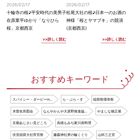
2026/02/17
2026/02/17
十輪寺の桜♪平安時代の美男子
松尾大社の桜♪日本一のお酒の
在原業平ゆかり「なりひら
神様「桜とヤマブキ」の競演
桜」京都西京
(京都西京)
詳しく読む
詳しく読む
おすすめキーワード
スパイシー・ダービーin…
ら・ぷら～す
稲荷祭環幸祭
木曽名所図会
なんやかんや大原野推進協…
やましな矯正展
京都あじさい見どころ
高雄もみぢ家川床料理
伏見稲荷大社宵宮祭
藤森神社茅の輪くぐり
山科三之宮