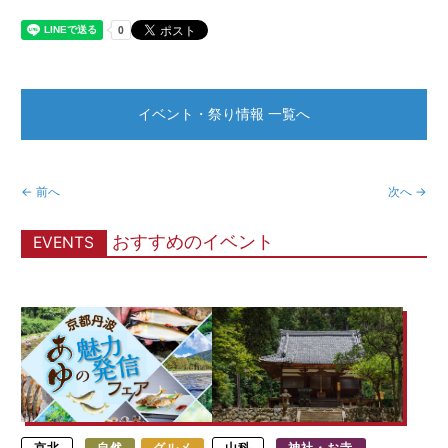
イベント・祭り情報 一覧へ
← 前へ
次へ →
おすすめのイベント
EVENTS
京北
自然
グルメ
山科
神社・お寺