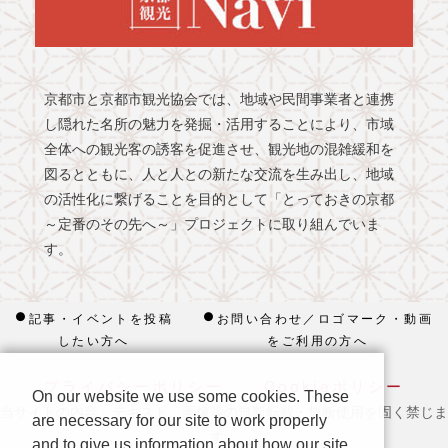
京都市と京都市観光協会では、地域や民間事業者と連携
し隠れた名所の魅力を発掘・活用することにより、市域
全体への観光客の誘客を促進させ、観光地の混雑緩和を
図るとともに、人と人との新たな交流を生み出し、地域
の活性化に繋げることを目的として「とっておきの京都
～定番のその先へ～」プロジェクトに取り組んでいま
す。
記事・イベントを投稿
お問い合わせ／ロゴマーク・動画
したい方へ
をご利用の方へ
プライバシーポリシー
Cookieポリシー
On our website we use some cookies. These
当サイトの内容、テキスト、画像等の無断転載・無断使用を固く禁じま
are necessary for our site to work properly
す。
and to give us information about how our site