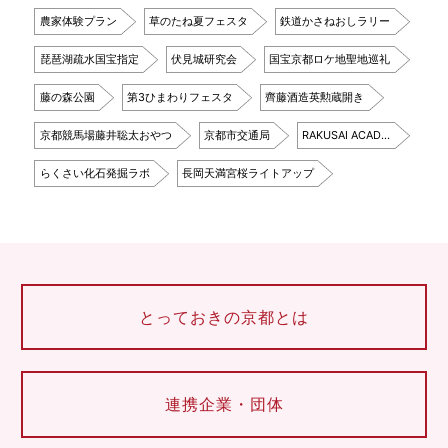
農家体験プラン
草のたね夏フェスタ
鉄道かさねおしラリー
琵琶湖疏水国宝指定
伏見城研究会
国宝京都ロケ地聖地巡礼
藤の森公園
第3ひまわりフェスタ
齊藤酒造英勲蔵開き
京都競馬場藤井聡太おやつ
京都市交通局
RAKUSAI ACAD…
らくさい化石発掘ラボ
長岡天満宮桜ライトアップ
とっておきの京都とは
連携企業・団体