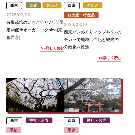
西京
自然
グルメ
西京
グルメ
2026/02/06
お土産・特産品
有機栽培のいちご狩り♪期間限
2026/03/19
定開催＠オーガニックnico(京
西京パンめぐりマップ♪パンの
都西京)
チカラで地域活性化と観光の
分散化を推進
詳しく読む
詳しく読む
西京
神社・お寺
西京
神社・お寺
季節
季節