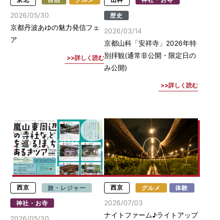
2026/05/30
歴史
京都丹波あゆの魅力発信フェ
2026/03/14
ア
京都山科「安祥寺」2026年特
別拝観(通常非公開・限定日の
詳しく読む
み公開)
詳しく読む
西京
旅・レジャー
西京
グルメ
体験
2026/07/03
神社・お寺
ナイトファーム♪ライトアップ
2026/05/30