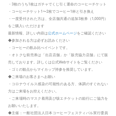
・3枚のうち1枚はガチャでくじ引く運命のコーヒーチケット
・コーヒーチケット1〜2枚でコーヒー1杯と引き換え
・一度受付された方は、全店舗共通の追加3枚券（1,000円）
をご購入いただけます
最新情報、詳しい内容は
公式ホームページ
をご確認ください
◆参加される方は必ずお読みください
・コーヒーの飲み比べイベントです。
・オトクな前売券は「出店店舗」か「販売協力店舗」にて販
売しております。詳しくは公式Webサイトをご覧ください
・ゴミの観点からマイカップ持参を推奨しています。
◆ご来場のお客さまへお願い
・コロナウイルス感染の可能性のある方、体調のすぐれない
方はご来場をお控えください。
・ご来場時のマスク着用及び咳エチケットの励行にご協力を
お願いいたします。
◆主催：一般社団法人日本コーヒーフェスティバル実行委員