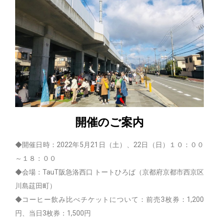
開催のご案内
◆開催日時：2022年5月21日（土）、22日（日）１０：００
～１８：００
◆会場：TauT阪急洛西口 トートひろば（京都府京都市西京区
川島莚田町）
◆コーヒー飲み比べチケットについて：前売3枚券：1,200
円、当日3枚券：1,500円